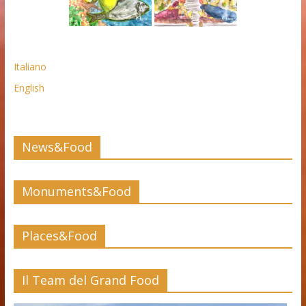
Italiano
English
News&Food
Monuments&Food
Places&Food
Il Team del Grand Food