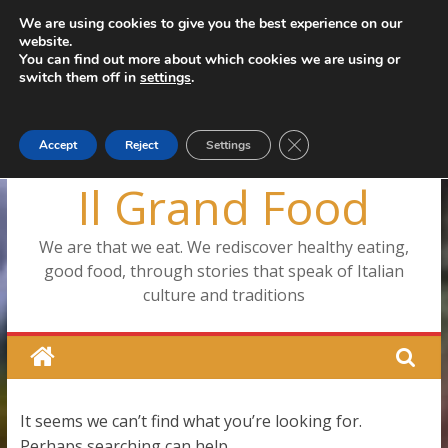
Skip
We are using cookies to give you the best experience on our
Thursday, August 6, 2026
website.
to
Latest:
You can find out more about which cookies we are using or
content
switch them off in
settings
.
Close GDPR Cookie Ban
Accept
Reject
Settings
Il Grand Food
We are that we eat. We rediscover healthy eating,
good food, through stories that speak of Italian
culture and traditions
It seems we can’t find what you’re looking for.
Perhaps searching can help.