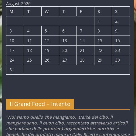
August 2026
M
T
W
T
F
S
S
1
2
3
4
5
6
7
8
9
10
11
12
13
14
15
16
17
18
19
20
21
22
23
24
25
26
27
28
29
30
31
Il Grand Food – Intento
“Noi siamo quello che mangiamo. L’arte del cibo, il
mangiare sano, il buon cibo, raccontato attraverso articoli
che parlano delle proprietà organolettiche, nutritive e
benefiche dei prodotti made in Italy. Ricette contemporane