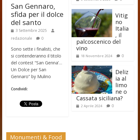
San Gennaro,
sfida per il dolce
Vitig
del santo
no
Italia
3 Settembre 2025
, il
redazionale
0
palcoscenico del
vino
Sono sette i finalisti, che
si contenderanno il titolo
0
18 Novembre 2024
del contest “San Genna’…
Un Dolce per San
Deliz
Gennaro” by Mulino
ia al
limo
Condividi:
ne o
Cassata siciliana?
0
2 Aprile 2024
Monumenti & Food