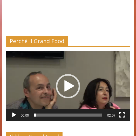
Perchè il Grand Food
Video
Player
00:00
02:07