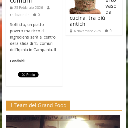
comuni
vaso
25 Febbraio 2026
da
redazionale
0
cucina, tra più
antichi
Soffritto, un piatto
povero ma ricco di
0
6 Novembre 2025
ingredienti sarà al centro
della sfida di 15 comuni
dell’Irpinia in Campania. Il
Condividi:
Il Team del Grand Food