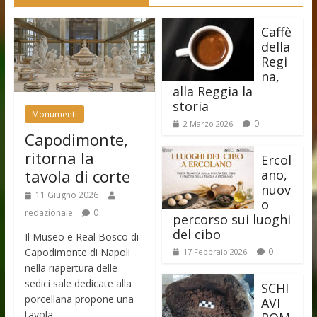
Caffè
della
Regi
na,
alla Reggia la
storia
Monumenti
0
2 Marzo 2026
Capodimonte,
ritorna la
Ercol
tavola di corte
ano,
nuov
11 Giugno 2026
o
redazionale
0
percorso sui luoghi
del cibo
Il Museo e Real Bosco di
Capodimonte di Napoli
0
17 Febbraio 2026
nella riapertura delle
sedici sale dedicate alla
SCHI
porcellana propone una
AVI
tavola