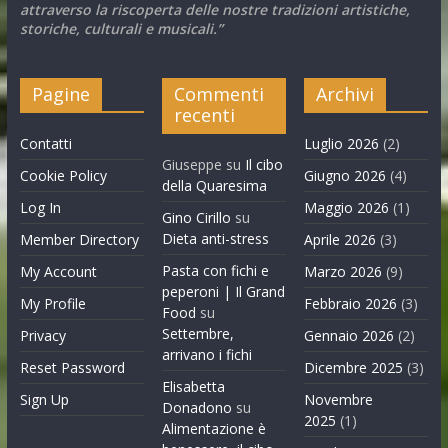
attraverso la riscoperta delle nostre tradizioni artistiche,
storiche, culturali e musicali.”
Pagine
Commenti
Archivi
recenti
Contatti
Luglio 2026
(2)
Giuseppe
su
Il cibo
Cookie Policy
Giugno 2026
(4)
della Quaresima
Log In
Maggio 2026
(1)
Gino Cirillo
su
Dieta anti-stress
Member Directory
Aprile 2026
(3)
Pasta con fichi e
My Account
Marzo 2026
(9)
peperoni | Il Grand
My Profile
Febbraio 2026
(3)
Food
su
Settembre,
Privacy
Gennaio 2026
(2)
arrivano i fichi
Reset Password
Dicembre 2025
(3)
Elisabetta
Sign Up
Novembre
Donadono
su
2025
(1)
Alimentazione è