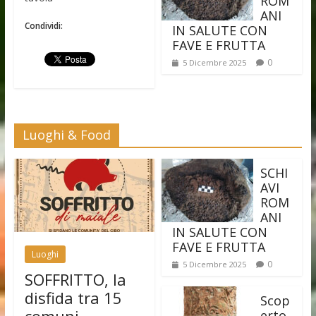
ROM
ANI
Condividi:
IN SALUTE CON
FAVE E FRUTTA
0
5 Dicembre 2025
Luoghi & Food
SCHI
AVI
ROM
ANI
IN SALUTE CON
FAVE E FRUTTA
Luoghi
0
5 Dicembre 2025
SOFFRITTO, la
disfida tra 15
Scop
erto