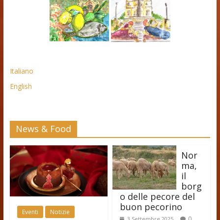
Italiano
English
News & Food
Nor
ma,
il
borg
o delle pecore del
buon pecorino
Eventi
Notizie
0
3 Settembre 2025