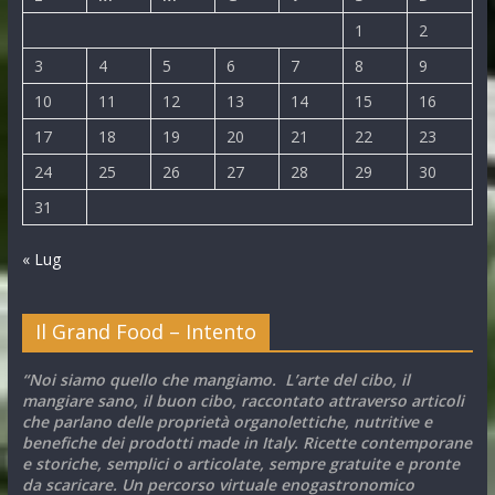
1
2
3
4
5
6
7
8
9
10
11
12
13
14
15
16
17
18
19
20
21
22
23
24
25
26
27
28
29
30
31
« Lug
Il Grand Food – Intento
“Noi siamo quello che mangiamo. L’arte del cibo, il
mangiare sano, il buon cibo, raccontato attraverso articoli
che parlano delle proprietà organolettiche, nutritive e
benefiche dei prodotti made in Italy. Ricette contemporane
e storiche, semplici o articolate, sempre gratuite e pronte
da scaricare. Un percorso virtuale enogastronomico