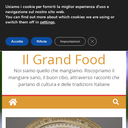
Salta
Usiamo i cookie per fornirti la miglior esperienza d'uso e
mercoledì, Agosto 5, 2026
navigazione sul nostro sito web.
al
Capodimonte, ritorna la tavola di corte
Ultimo:
You can find out more about which cookies we are using or
contenuto
Pizza a Corte
switch them off in
settings
.
Menopausa, una forma smagliante senza età
La vita quotidiana dell’antica Ercolano
Le carote, alleate della pelle e non solo
Close GDPR Cookie
Accetta
Rifiuta
Impostazioni
Il Grand Food
Noi siamo quello che mangiamo. Riscopriamo il
mangiare sano, il buon cibo, attraverso racconti che
parlano di cultura e delle tradizioni Italiane