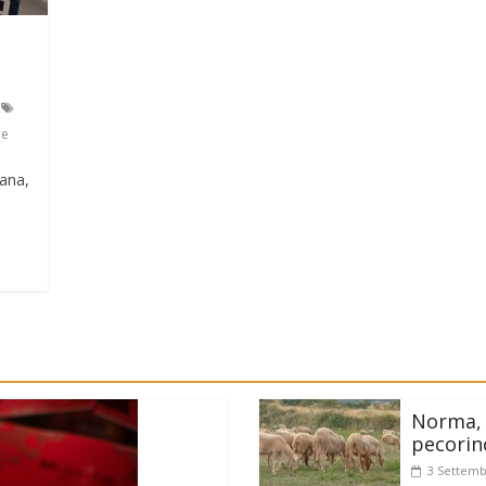
le
sana,
Norma, 
pecorin
3 Settemb