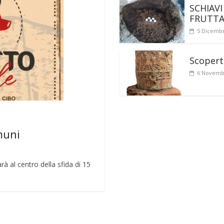
SCHIAVI
FRUTT
5 Dicembr
Scoperto
6 Novemb
muni
rà al centro della sfida di 15