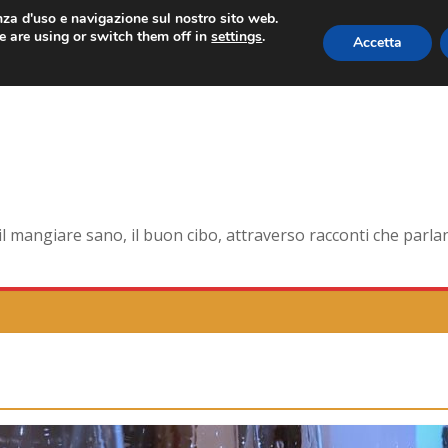
enza d'uso e navigazione sul nostro sito web.
 are using or switch them off in
settings
.
Accetta
 forma smagliante senza età
na dell’antica Ercolano
te della pelle e non solo
orna la tavola di corte
mangiare sano, il buon cibo, attraverso racconti che parlano 