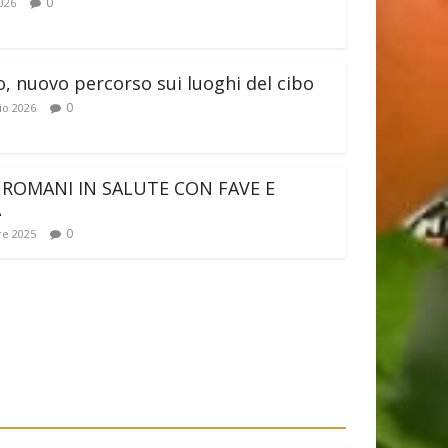
0
026
o, nuovo percorso sui luoghi del cibo
0
io 2026
 ROMANI IN SALUTE CON FAVE E
A
0
e 2025