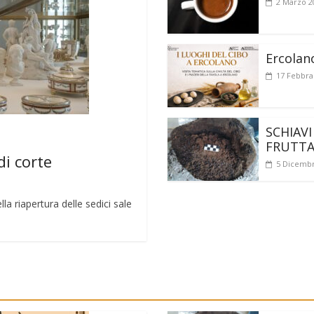
2 Marzo 2
Ercolan
17 Febbra
SCHIAVI
FRUTT
di corte
5 Dicembr
a riapertura delle sedici sale