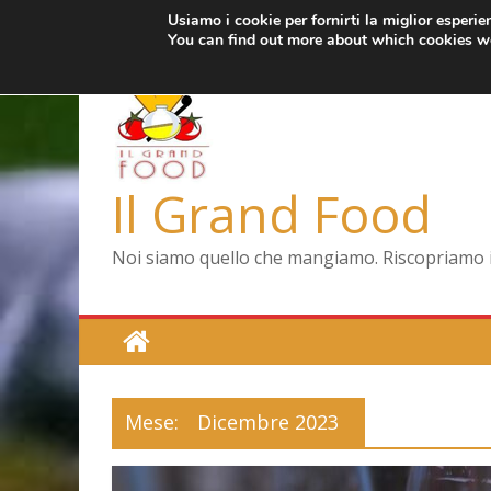
Usiamo i cookie per fornirti la miglior esperi
Salta
mercoledì, Agosto 5, 2026
Ultimo:
Pizza a Corte
You can find out more about which cookies we
al
Menopausa, una
contenuto
La vita quotidia
Le carote, allea
Capodimonte, rit
Il Grand Food
Noi siamo quello che mangiamo. Riscopriamo il 
Mese:
Dicembre 2023