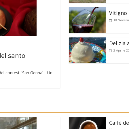
Vitigno 
18 Novem
Delizia 
2 Aprile 2
del santo
lo del contest “San Genna’… Un
Caffè de