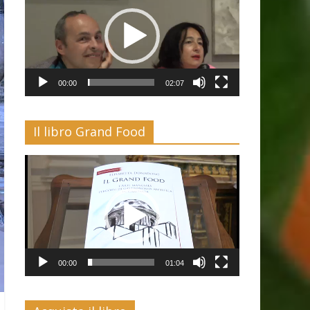
00:00
02:07
Il libro Grand Food
Video
Player
00:00
01:04