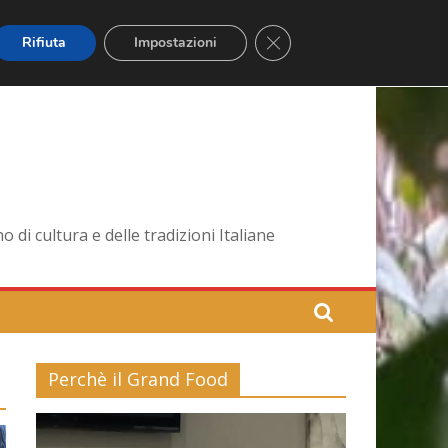
Close GDPR Cookie Banner
Rifiuta
Impostazioni
di cultura e delle tradizioni Italiane
Perchè il Grand Food
Video
Player