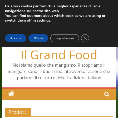
Salta
Usiamo i cookie per fornirti la miglior esperienza d'uso e
martedì, Agosto 4, 2026
navigazione sul nostro sito web.
al
Capodimonte, ritorna la tavola di corte
Ultimo:
You can find out more about which cookies we are using or
contenuto
Pizza a Corte
switch them off in
settings
.
Menopausa, una forma smagliante senza età
La vita quotidiana dell’antica Ercolano
Le carote, alleate della pelle e non solo
Close GDPR Cookie
Accetta
Rifiuta
Impostazioni
Il Grand Food
Noi siamo quello che mangiamo. Riscopriamo il
mangiare sano, il buon cibo, attraverso racconti che
parlano di cultura e delle tradizioni Italiane
Prodotti