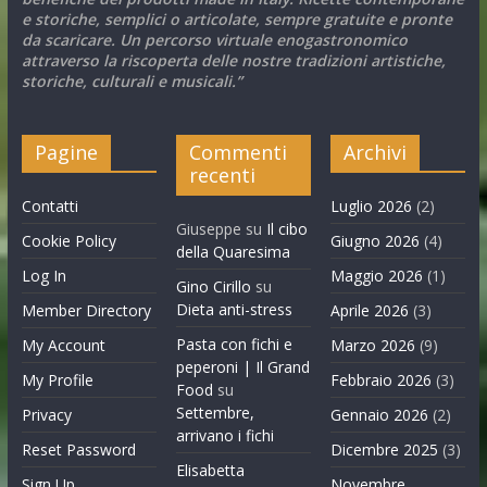
e storiche, semplici o articolate, sempre gratuite e pronte
da scaricare. Un percorso virtuale enogastronomico
attraverso la riscoperta delle nostre tradizioni artistiche,
storiche, culturali e musicali.”
Pagine
Commenti
Archivi
recenti
Contatti
Luglio 2026
(2)
Giuseppe
su
Il cibo
Cookie Policy
Giugno 2026
(4)
della Quaresima
Log In
Maggio 2026
(1)
Gino Cirillo
su
Dieta anti-stress
Member Directory
Aprile 2026
(3)
Pasta con fichi e
My Account
Marzo 2026
(9)
peperoni | Il Grand
My Profile
Febbraio 2026
(3)
Food
su
Settembre,
Privacy
Gennaio 2026
(2)
arrivano i fichi
Reset Password
Dicembre 2025
(3)
Elisabetta
Sign Up
Novembre