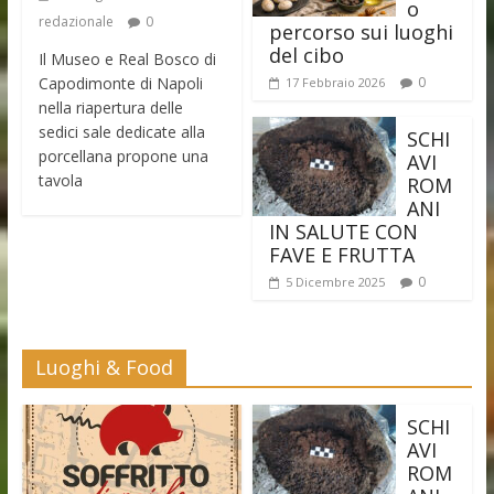
o
redazionale
0
percorso sui luoghi
del cibo
Il Museo e Real Bosco di
Capodimonte di Napoli
0
17 Febbraio 2026
nella riapertura delle
sedici sale dedicate alla
SCHI
porcellana propone una
AVI
tavola
ROM
ANI
IN SALUTE CON
FAVE E FRUTTA
0
5 Dicembre 2025
Luoghi & Food
SCHI
AVI
ROM