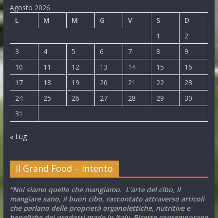
Agosto 2026
L
M
M
G
V
S
D
1
2
3
4
5
6
7
8
9
10
11
12
13
14
15
16
17
18
19
20
21
22
23
24
25
26
27
28
29
30
31
« Lug
Il Grand Food – Intento
“Noi siamo quello che mangiamo. L’arte del cibo, il
mangiare sano, il buon cibo, raccontato attraverso articoli
che parlano delle proprietà organolettiche, nutritive e
benefiche dei prodotti made in Italy. Ricette contemporane