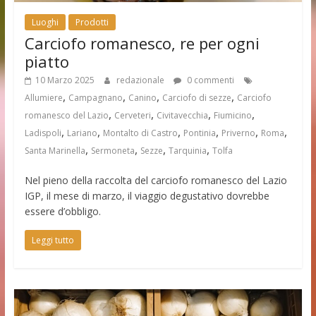
Luoghi
Prodotti
Carciofo romanesco, re per ogni
piatto
10 Marzo 2025
redazionale
0 commenti
,
,
,
,
Allumiere
Campagnano
Canino
Carciofo di sezze
Carciofo
,
,
,
,
romanesco del Lazio
Cerveteri
Civitavecchia
Fiumicino
,
,
,
,
,
,
Ladispoli
Lariano
Montalto di Castro
Pontinia
Priverno
Roma
,
,
,
,
Santa Marinella
Sermoneta
Sezze
Tarquinia
Tolfa
Nel pieno della raccolta del carciofo romanesco del Lazio
IGP, il mese di marzo, il viaggio degustativo dovrebbe
essere d’obbligo.
Leggi tutto