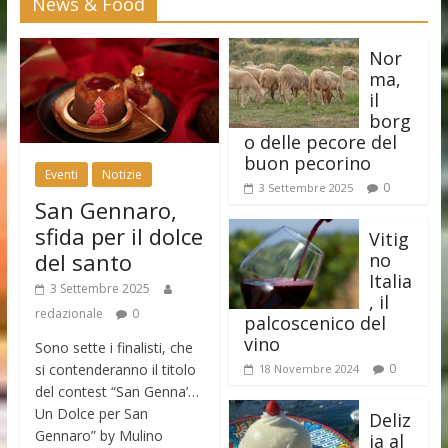
News & Food
Nor
ma,
il
borg
o delle pecore del
buon pecorino
Eventi
Notizie
0
3 Settembre 2025
San Gennaro,
sfida per il dolce
Vitig
del santo
no
Italia
3 Settembre 2025
, il
redazionale
0
palcoscenico del
vino
Sono sette i finalisti, che
si contenderanno il titolo
0
18 Novembre 2024
del contest “San Genna’…
Un Dolce per San
Deliz
Gennaro” by Mulino
ia al