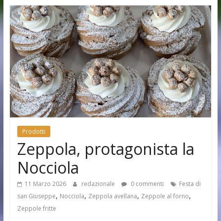
Prodotti
Zeppola, protagonista la
Nocciola
11 Marzo 2026
redazionale
0 commenti
Festa di
,
,
,
,
san Giuseppe
Nocciola
Zeppola avellana
Zeppole al forno
Zeppole fritte