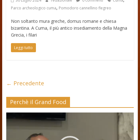
30 Luglio 2024
redazionale
0 commenti
Cuma
,
Parco archeologico cuma
Pomodoro cannellino flegreo
Non soltanto mura greche, domus romane e chiesa
bizantina. A Cuma, il più antico insediamento della Magna
Grecia, i filari
Leggi tutto
← Precedente
Perchè il Grand Food
Video
Player