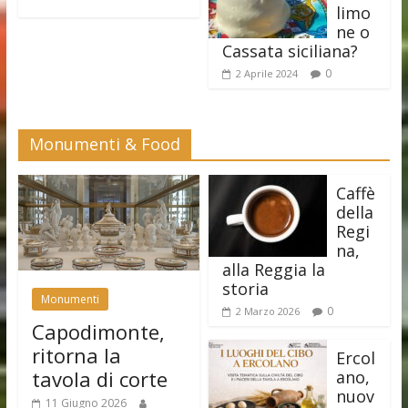
limo
ne o
Cassata siciliana?
0
2 Aprile 2024
Monumenti & Food
Caffè
della
Regi
na,
alla Reggia la
storia
Monumenti
0
2 Marzo 2026
Capodimonte,
ritorna la
Ercol
tavola di corte
ano,
nuov
11 Giugno 2026