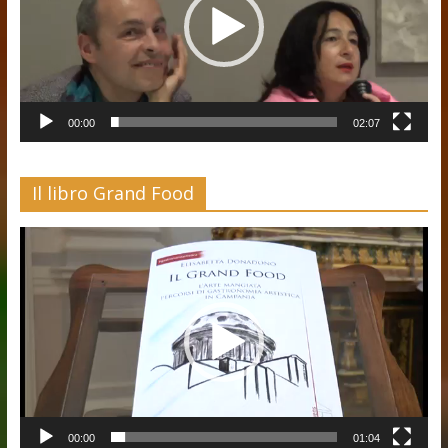
00:00
02:07
Il libro Grand Food
Video
Player
00:00
01:04