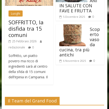
ANI
IN SALUTE CON
FAVE E FRUTTA
Luoghi
0
5 Dicembre 2025
SOFFRITTO, la
disfida tra 15
Scop
comuni
erto
vaso
25 Febbraio 2026
da
redazionale
0
cucina, tra più
antichi
Soffritto, un piatto
povero ma ricco di
0
6 Novembre 2025
ingredienti sarà al centro
della sfida di 15 comuni
dell’Irpinia in Campania. Il
Il Team del Grand Food