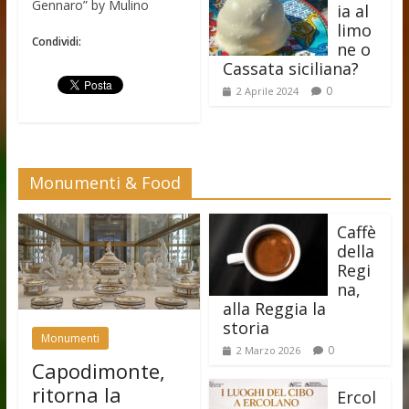
Gennaro” by Mulino
ia al
limo
Condividi:
ne o
Cassata siciliana?
0
2 Aprile 2024
Monumenti & Food
Caffè
della
Regi
na,
alla Reggia la
storia
Monumenti
0
2 Marzo 2026
Capodimonte,
ritorna la
Ercol