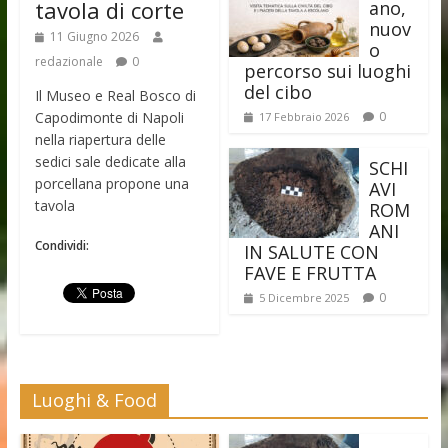
tavola di corte
ano,
nuov
11 Giugno 2026
o
redazionale
0
percorso sui luoghi
del cibo
Il Museo e Real Bosco di
Capodimonte di Napoli
0
17 Febbraio 2026
nella riapertura delle
sedici sale dedicate alla
SCHI
porcellana propone una
AVI
tavola
ROM
ANI
Condividi:
IN SALUTE CON
FAVE E FRUTTA
0
5 Dicembre 2025
Luoghi & Food