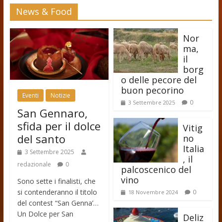
News & Food
Nor
ma,
il
borg
o delle pecore del
buon pecorino
Eventi
Notizie
0
3 Settembre 2025
San Gennaro,
sfida per il dolce
Vitig
del santo
no
Italia
3 Settembre 2025
, il
redazionale
0
palcoscenico del
vino
Sono sette i finalisti, che
si contenderanno il titolo
0
18 Novembre 2024
del contest “San Genna’…
Un Dolce per San
Deliz