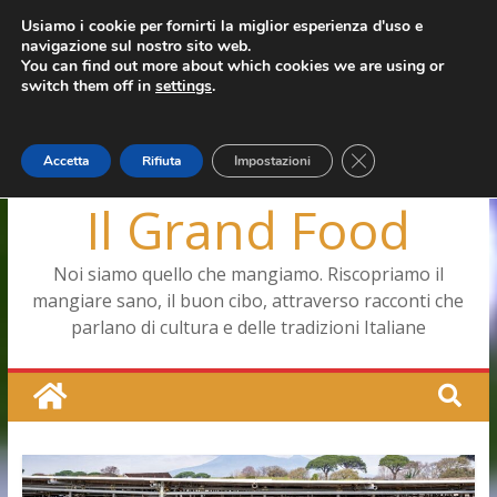
Salta
Usiamo i cookie per fornirti la miglior esperienza d'uso e
mercoledì, Agosto 5, 2026
navigazione sul nostro sito web.
al
Ultimo:
Capodimonte, ritorna la tavola di corte
You can find out more about which cookies we are using or
contenuto
Pizza a Corte
switch them off in
settings
.
Menopausa, una forma smagliante senza età
La vita quotidiana dell’antica Ercolano
Le carote, alleate della pelle e non solo
Close GDPR Cookie
Accetta
Rifiuta
Impostazioni
Il Grand Food
Noi siamo quello che mangiamo. Riscopriamo il
mangiare sano, il buon cibo, attraverso racconti che
parlano di cultura e delle tradizioni Italiane