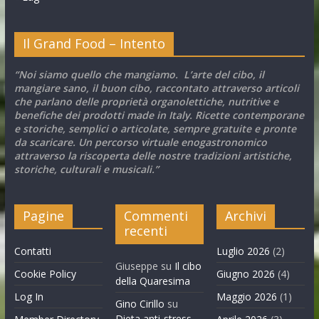
Il Grand Food – Intento
“Noi siamo quello che mangiamo. L’arte del cibo, il
mangiare sano, il buon cibo, raccontato attraverso articoli
che parlano delle proprietà organolettiche, nutritive e
benefiche dei prodotti made in Italy. Ricette contemporane
e storiche, semplici o articolate, sempre gratuite e pronte
da scaricare. Un percorso virtuale enogastronomico
attraverso la riscoperta delle nostre tradizioni artistiche,
storiche, culturali e musicali.”
Pagine
Commenti
Archivi
recenti
Contatti
Luglio 2026
(2)
Giuseppe
su
Il cibo
Cookie Policy
Giugno 2026
(4)
della Quaresima
Log In
Maggio 2026
(1)
Gino Cirillo
su
Dieta anti-stress