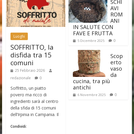
SCHI
AVI
ROM
ANI
IN SALUTE CON
FAVE E FRUTTA
Luoghi
0
5 Dicembre 2025
SOFFRITTO, la
disfida tra 15
Scop
comuni
erto
vaso
25 Febbraio 2026
da
redazionale
0
cucina, tra più
antichi
Soffritto, un piatto
povero ma ricco di
0
6 Novembre 2025
ingredienti sarà al centro
della sfida di 15 comuni
dell’Irpinia in Campania. Il
Condividi: