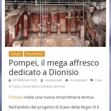
Luoghi
Monumenti
Pompei, il mega affresco
dedicato a Dionisio
26 Febbraio 2025
redazionale
0 commenti
Casa
,
,
di Tiaso
cucina antica pompei
dionisio
Pompei
rivela una nuova straordinaria domus.
Nell’ambito del progetto di Scavo della Regio IX è