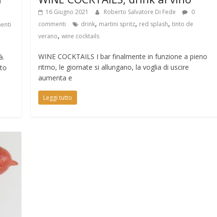
16 Giugno 2021
Roberto Salvatore Di Fede
0
,
,
,
commenti
drink
martini spritz
red splash
tinto de
enti
,
verano
wine cocktails
WINE COCKTAILS I bar finalmente in funzione a pieno
à.
ritmo, le giornate si allungano, la voglia di uscire
uto
aumenta e
Leggi tutto