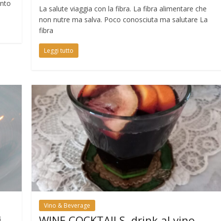
onto
La salute viaggia con la fibra. La fibra alimentare che
non nutre ma salva. Poco conosciuta ma salutare La
fibra
Leggi tutto
Vino & Beverage
i
WINE COCKTAILS, drink al vino