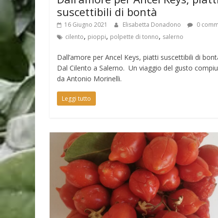
suscettibili di bontà
16 Giugno 2021
Elisabetta Donadono
0 comm
,
,
,
cilento
pioppi
polpette di tonno
salerno
Dall’amore per Ancel Keys, piatti suscettibili di bont
Dal Cilento a Salerno. Un viaggio del gusto compi
da Antonio Morinelli.
Leggi tutto