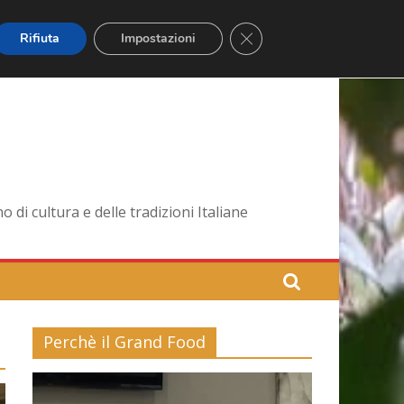
Close GDPR Cookie Banner
Rifiuta
Impostazioni
di cultura e delle tradizioni Italiane
Perchè il Grand Food
Video
Player