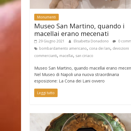
Monumenti
Museo San Martino, quando i
macellai erano mecenati
29 Giugno 2021
Elisabetta Donadono
0 comm
,
,
bombardamento americano
cona dei lani
devozioni
,
,
commercianti
macellai
san ciriaco
Museo San Martino, quando macellai erano mecena
Nel Museo di Napoli una nuova straordinaria
esposizione: La Cona dei Lani ovvero
Leggi tutto