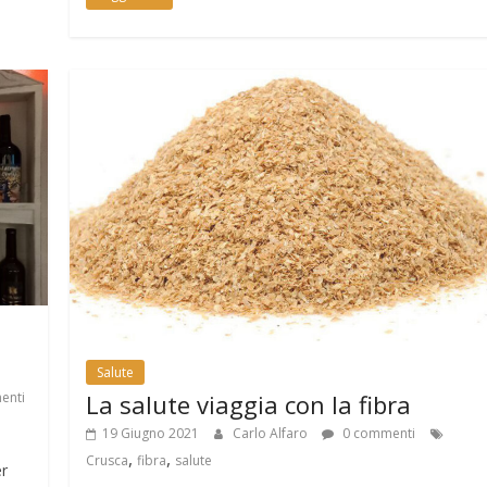
Salute
La salute viaggia con la fibra
enti
19 Giugno 2021
Carlo Alfaro
0 commenti
,
,
Crusca
fibra
salute
er