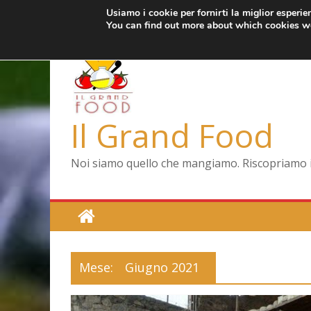
Usiamo i cookie per fornirti la miglior esperi
Salta
mercoledì, Agosto 5, 2026
Ultimo:
Pizza a Corte
You can find out more about which cookies we
al
Menopausa, una
contenuto
La vita quotidia
Le carote, allea
Capodimonte, rit
Il Grand Food
Noi siamo quello che mangiamo. Riscopriamo il 
Mese:
Giugno 2021