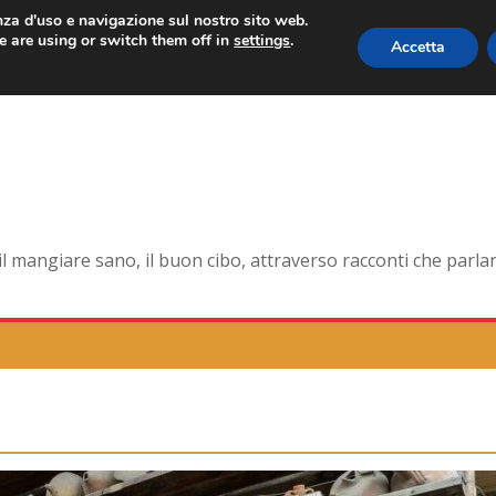
enza d'uso e navigazione sul nostro sito web.
 are using or switch them off in
settings
.
Accetta
 forma smagliante senza età
na dell’antica Ercolano
te della pelle e non solo
orna la tavola di corte
mangiare sano, il buon cibo, attraverso racconti che parlano 