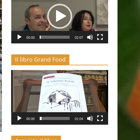
00:00
02:07
Il libro Grand Food
Video
Player
00:00
01:04