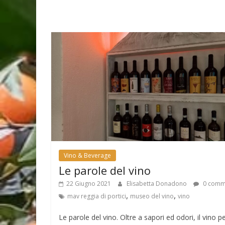
Vino & Beverage
Le parole del vino
22 Giugno 2021
Elisabetta Donadono
0 comm
,
,
mav reggia di portici
museo del vino
vino
Le parole del vino. Oltre a sapori ed odori, il vino p