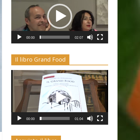
00:00
02:07
Il libro Grand Food
Video
Player
00:00
01:04