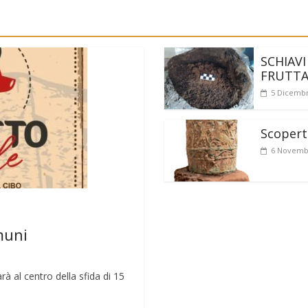
SCHIAVI
FRUTT
5 Dicembr
Scoperto
6 Novemb
muni
rà al centro della sfida di 15