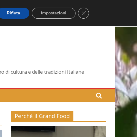
Close GDPR Cookie Banner
Rifiuta
Impostazioni
di cultura e delle tradizioni Italiane
Perchè il Grand Food
Video
Player