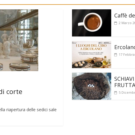
Caffè de
2 Marzo 2
Ercolan
17 Febbra
SCHIAVI
FRUTT
di corte
5 Dicembr
a riapertura delle sedici sale