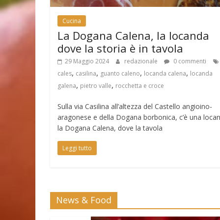
Cucina
La Dogana Calena, la locanda
dove la storia è in tavola
29 Maggio 2024
redazionale
0 commenti
,
,
,
,
cales
casilina
guanto caleno
locanda calena
locanda
,
,
galena
pietro valle
rocchetta e croce
Sulla via Casilina all’altezza del Castello angioino-
aragonese e della Dogana borbonica, c’è una loca
la Dogana Calena, dove la tavola
Leggi tutto
News & Food