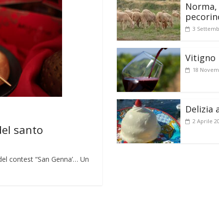
Norma, 
pecorin
3 Settemb
Vitigno 
18 Novem
Delizia 
2 Aprile 2
del santo
lo del contest “San Genna’… Un