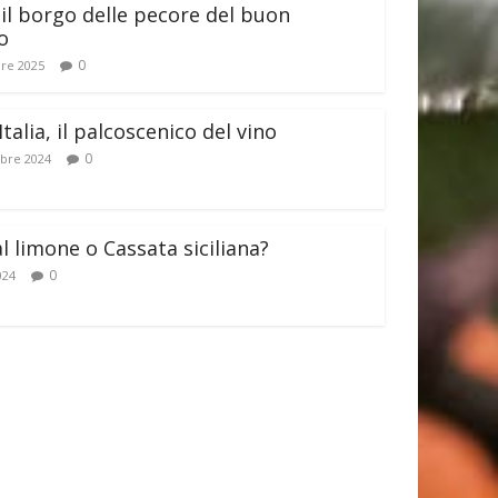
il borgo delle pecore del buon
o
0
re 2025
Italia, il palcoscenico del vino
0
bre 2024
al limone o Cassata siciliana?
0
024