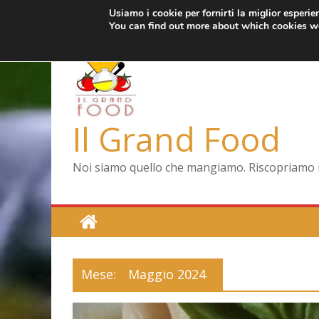
Usiamo i cookie per fornirti la miglior esperi
Salta
mercoledì, Agosto 5, 2026
Ultimo:
Pizza a Corte
You can find out more about which cookies we
al
Menopausa, una
contenuto
La vita quotidia
Le carote, allea
Capodimonte, rit
Il Grand Food
Noi siamo quello che mangiamo. Riscopriamo il 
Mese:
Maggio 2024