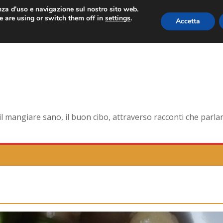
enza d'uso e navigazione sul nostro sito web.
 are using or switch them off in
settings
.
Accetta
 forma smagliante senza età
na dell’antica Ercolano
te della pelle e non solo
orna la tavola di corte
mangiare sano, il buon cibo, attraverso racconti che parlano 