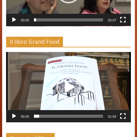
00:00
02:07
Il libro Grand Food
Video
Player
00:00
01:04