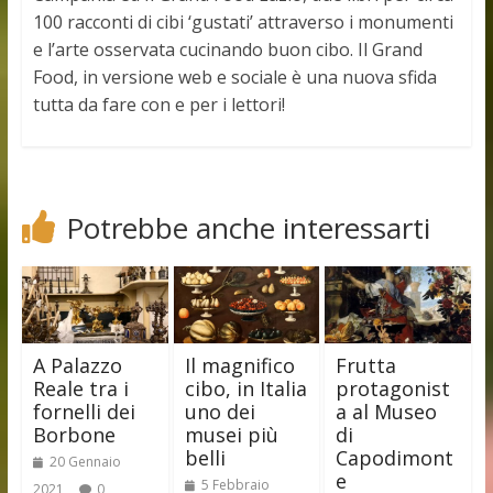
100 racconti di cibi ‘gustati’ attraverso i monumenti
e l’arte osservata cucinando buon cibo. Il Grand
Food, in versione web e sociale è una nuova sfida
tutta da fare con e per i lettori!
Potrebbe anche interessarti
A Palazzo
Il magnifico
Frutta
Reale tra i
cibo, in Italia
protagonist
fornelli dei
uno dei
a al Museo
Borbone
musei più
di
belli
Capodimont
20 Gennaio
e
5 Febbraio
2021
0