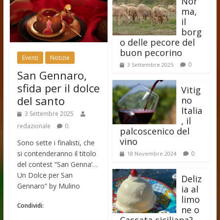
Nor
ma,
il
borg
o delle pecore del
buon pecorino
Eventi
Notizie
0
3 Settembre 2025
San Gennaro,
sfida per il dolce
Vitig
del santo
no
Italia
3 Settembre 2025
, il
redazionale
0
palcoscenico del
vino
Sono sette i finalisti, che
si contenderanno il titolo
0
18 Novembre 2024
del contest “San Genna’…
Un Dolce per San
Deliz
Gennaro” by Mulino
ia al
limo
Condividi:
ne o
Cassata siciliana?