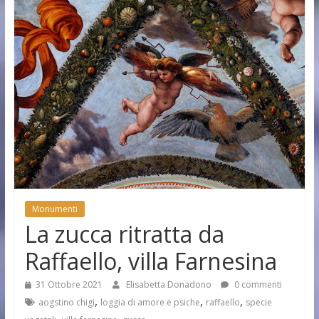
Monumenti
La zucca ritratta da
Raffaello, villa Farnesina
31 Ottobre 2021
Elisabetta Donadono
0 commenti
,
,
,
aogstino chigi
loggia di amore e psiche
raffaello
specie
,
,