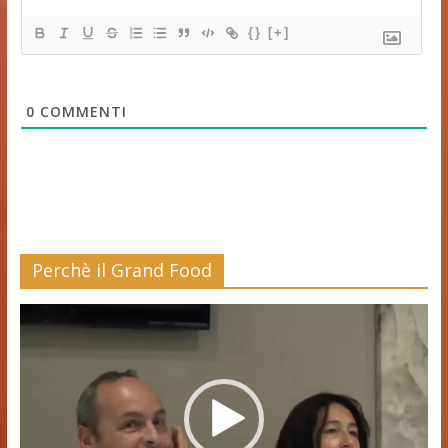
{}
[+]
0
COMMENTI
Perchè il Grand Food
Video
Player