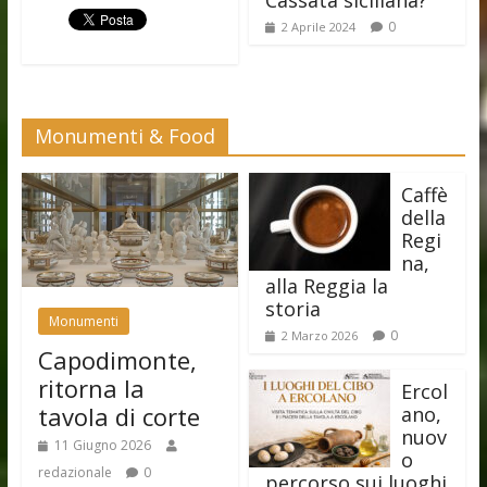
0
2 Aprile 2024
Monumenti & Food
Caffè
della
Regi
na,
alla Reggia la
storia
Monumenti
0
2 Marzo 2026
Capodimonte,
ritorna la
Ercol
tavola di corte
ano,
nuov
11 Giugno 2026
o
redazionale
0
percorso sui luoghi