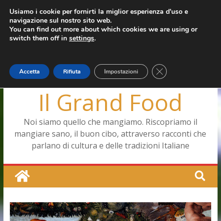
Salta
Usiamo i cookie per fornirti la miglior esperienza d'uso e
giovedì, Agosto 6, 2026
navigazione sul nostro sito web.
al
Ultimo:
Capodimonte, ritorna la tavola di corte
You can find out more about which cookies we are using or
contenuto
Pizza a Corte
switch them off in
settings
.
Menopausa, una forma smagliante senza età
La vita quotidiana dell’antica Ercolano
Le carote, alleate della pelle e non solo
Close GDPR Cookie
Accetta
Rifiuta
Impostazioni
Il Grand Food
Noi siamo quello che mangiamo. Riscopriamo il
mangiare sano, il buon cibo, attraverso racconti che
parlano di cultura e delle tradizioni Italiane