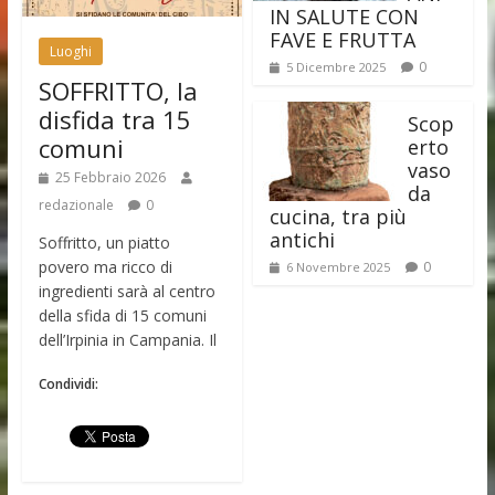
IN SALUTE CON
FAVE E FRUTTA
Luoghi
0
5 Dicembre 2025
SOFFRITTO, la
disfida tra 15
Scop
comuni
erto
vaso
25 Febbraio 2026
da
redazionale
0
cucina, tra più
antichi
Soffritto, un piatto
povero ma ricco di
0
6 Novembre 2025
ingredienti sarà al centro
della sfida di 15 comuni
dell’Irpinia in Campania. Il
Condividi: