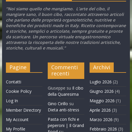
“Noi siamo quello che mangiamo. L’arte del cibo, il
mangiare sano, il buon cibo, raccontato attraverso articoli
che parlano delle proprietà organolettiche, nutritive e
benefiche dei prodotti made in Italy. Ricette contemporane
e storiche, semplici o articolate, sempre gratuite e pronte
da scaricare. Un percorso virtuale enogastronomico
attraverso la riscoperta delle nostre tradizioni artistiche,
storiche, culturali e musicali.”
Pagine
Commenti
Archivi
recenti
Contatti
Luglio 2026
(2)
Giuseppe
su
Il cibo
Cookie Policy
Giugno 2026
(4)
della Quaresima
Log In
Maggio 2026
(1)
Gino Cirillo
su
Dieta anti-stress
Member Directory
Aprile 2026
(3)
Pasta con fichi e
My Account
Marzo 2026
(9)
peperoni | Il Grand
My Profile
Febbraio 2026
(3)
Food
su