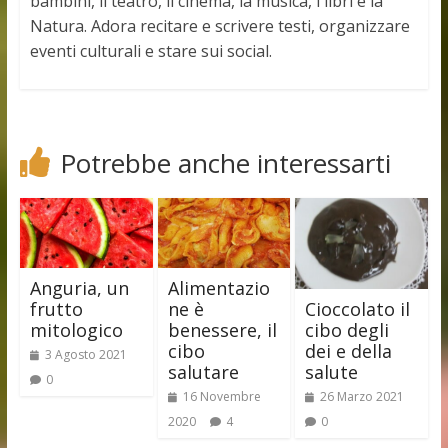
bambini, il teatro, il cinema, la musica, i libri e la
Natura. Adora recitare e scrivere testi, organizzare
eventi culturali e stare sui social.
Potrebbe anche interessarti
Anguria, un
Alimentazio
Cioccolato il
frutto
ne è
cibo degli
mitologico
benessere, il
dei e della
cibo
3 Agosto 2021
salute
salutare
0
26 Marzo 2021
16 Novembre
0
2020
4