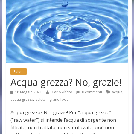
Salute
Acqua grezza? No, grazie!
,
18 Maggio 2021
Carlo Alfaro
0 commenti
acqua
,
acqua grezza
salute il grand food
Acqua grezza? No, grazie! Per “acqua grezza”
(“raw water”) si intende l’acqua di sorgente non
filtrata, non trattata, non sterilizzata, cioè non