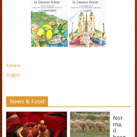
Italiano
English
News & Food
Nor
ma,
il
borg