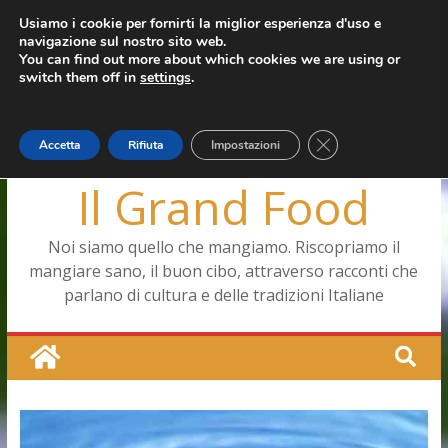
Salta
Usiamo i cookie per fornirti la miglior esperienza d'uso e
mercoledì, Agosto 5, 2026
navigazione sul nostro sito web.
al
Ultimo:
Capodimonte, ritorna la tavola di corte
You can find out more about which cookies we are using or
contenuto
Pizza a Corte
switch them off in
settings
.
Menopausa, una forma smagliante senza età
La vita quotidiana dell’antica Ercolano
Le carote, alleate della pelle e non solo
Close GDPR Cookie
Accetta
Rifiuta
Impostazioni
Il Grand Food
Noi siamo quello che mangiamo. Riscopriamo il
mangiare sano, il buon cibo, attraverso racconti che
parlano di cultura e delle tradizioni Italiane