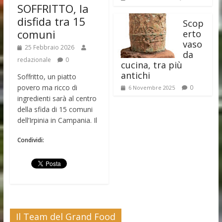
SOFFRITTO, la
disfida tra 15
Scop
comuni
erto
vaso
25 Febbraio 2026
da
redazionale
0
cucina, tra più
antichi
Soffritto, un piatto
povero ma ricco di
0
6 Novembre 2025
ingredienti sarà al centro
della sfida di 15 comuni
dell’Irpinia in Campania. Il
Condividi:
Il Team del Grand Food