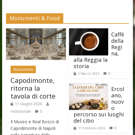
Monumenti & Food
Caffè
della
Regi
na,
alla Reggia la
storia
Monumenti
0
2 Marzo 2026
Capodimonte,
ritorna la
Ercol
tavola di corte
ano,
nuov
11 Giugno 2026
o
redazionale
0
percorso sui luoghi
del cibo
Il Museo e Real Bosco di
Capodimonte di Napoli
0
17 Febbraio 2026
nella riapertura delle