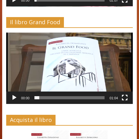
00:00
02:07
Il libro Grand Food
Video
Player
00:00
01:04
Acquista il libro