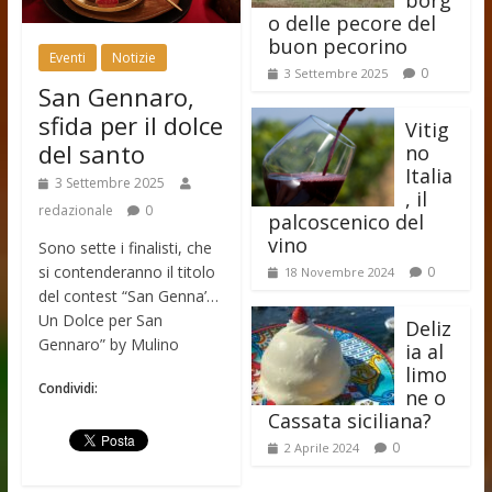
o delle pecore del
buon pecorino
Eventi
Notizie
0
3 Settembre 2025
San Gennaro,
sfida per il dolce
Vitig
del santo
no
Italia
3 Settembre 2025
, il
redazionale
0
palcoscenico del
vino
Sono sette i finalisti, che
si contenderanno il titolo
0
18 Novembre 2024
del contest “San Genna’…
Un Dolce per San
Deliz
Gennaro” by Mulino
ia al
limo
Condividi:
ne o
Cassata siciliana?
0
2 Aprile 2024