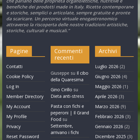
che parlano delle proprietà organolettiche, nutritive e
benefiche dei prodotti made in Italy. Ricette contemporane
e storiche, semplici o articolate, sempre gratuite e pronte
da scaricare. Un percorso virtuale enogastronomico
attraverso la riscoperta delle nostre tradizioni artistiche,
storiche, culturali e musicali.”
Pagine
Commenti
Archivi
recenti
Contatti
Luglio 2026
(2)
Giuseppe
su
Il cibo
Cookie Policy
Giugno 2026
(4)
della Quaresima
Log In
Maggio 2026
(1)
Gino Cirillo
su
Dieta anti-stress
Member Directory
Aprile 2026
(3)
Pasta con fichi e
My Account
Marzo 2026
(9)
peperoni | Il Grand
My Profile
Febbraio 2026
(3)
Food
su
Settembre,
Privacy
Gennaio 2026
(2)
arrivano i fichi
Reset Password
Dicembre 2025
(3)