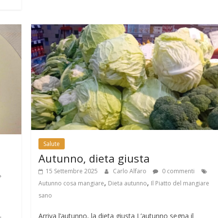
Salute
Autunno, dieta giusta
15 Settembre 2025
Carlo Alfaro
0 commenti
,
,
Autunno cosa mangiare
Dieta autunno
Il Piatto del mangiare
sano
Arriva l’autunno, la dieta giusta L’autunno segna il