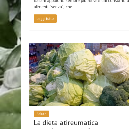
Italiani appaiono sempre più attratti dal consumo d
alimenti “senza”, che
Leggi tutto
Salute
La dieta atireumatica