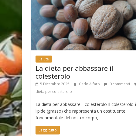
Salute
La dieta per abbassare il
colesterolo
5 Dicembre 2025
Carlo Alfaro
0 commenti
dieta per colesterolo
La dieta per abbassare il colesterolo Il colesterolo 
lipide (grasso) che rappresenta un costituente
fondamentale del nostro corpo,
Leggi tutto