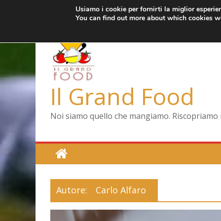
Usiamo i cookie per fornirti la miglior esperi
Salta
mercoledì, Agosto 5, 2026
Ultimo:
Pizza a Corte
You can find out more about which cookies we
al
Menopausa, una
contenuto
La vita quotidia
Le carote, allea
Capodimonte, rit
Il Grand Food
Noi siamo quello che mangiamo. Riscopriamo il 
Autore:
Carlo Alfaro