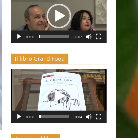
00:00
02:07
Il libro Grand Food
Video
Player
00:00
01:04