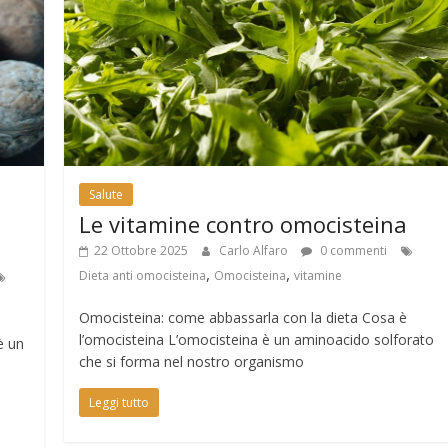
Salute
Le vitamine contro omocisteina
22 Ottobre 2025
Carlo Alfaro
0 commenti
,
,
Dieta anti omocisteina
Omocisteina
vitamine
Omocisteina: come abbassarla con la dieta Cosa è
l’omocisteina L’omocisteina è un aminoacido solforato
è un
che si forma nel nostro organismo
Leggi tutto