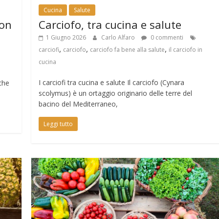
Cucina
Salute
non
Carciofo, tra cucina e salute
1 Giugno 2026
Carlo Alfaro
0 commenti
,
,
,
carciofi
carciofo
carciofo fa bene alla salute
il carciofo in
cucina
I carciofi tra cucina e salute Il carciofo (Cynara
 che
scolymus) è un ortaggio originario delle terre del
a
bacino del Mediterraneo,
Leggi tutto