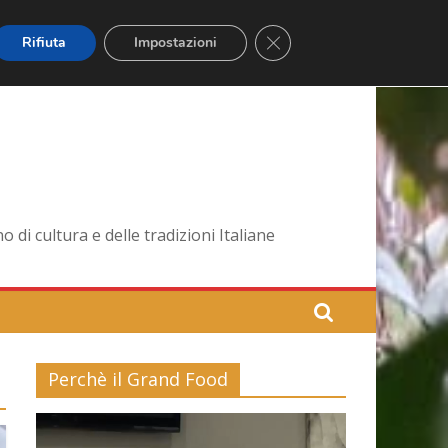
Close GDPR Cookie Banner
Rifiuta
Impostazioni
di cultura e delle tradizioni Italiane
Perchè il Grand Food
Video
Player