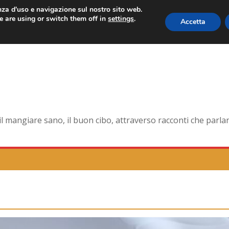
enza d'uso e navigazione sul nostro sito web.
 are using or switch them off in
settings
.
Accetta
 forma smagliante senza età
na dell’antica Ercolano
te della pelle e non solo
orna la tavola di corte
mangiare sano, il buon cibo, attraverso racconti che parlano 