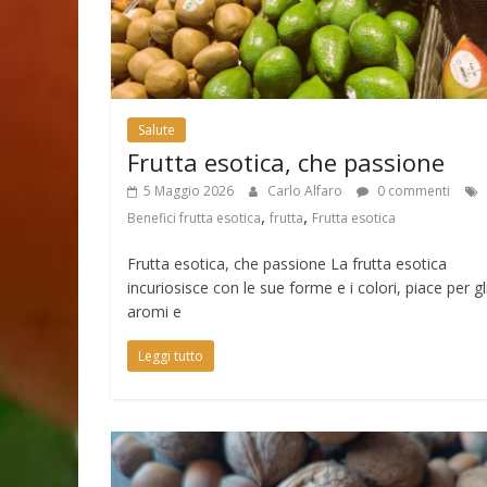
Salute
Frutta esotica, che passione
5 Maggio 2026
Carlo Alfaro
0 commenti
,
,
Benefici frutta esotica
frutta
Frutta esotica
Frutta esotica, che passione La frutta esotica
incuriosisce con le sue forme e i colori, piace per gl
aromi e
Leggi tutto