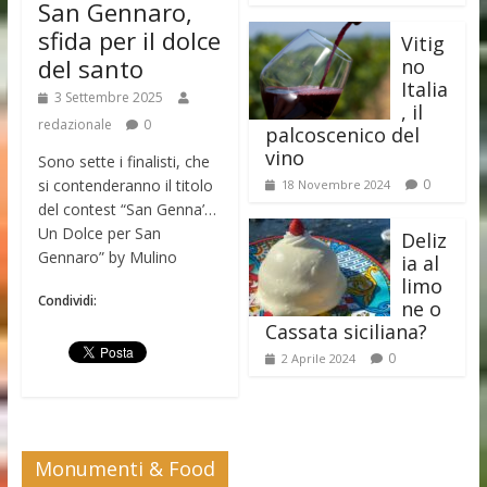
San Gennaro,
sfida per il dolce
Vitig
del santo
no
Italia
3 Settembre 2025
, il
redazionale
0
palcoscenico del
vino
Sono sette i finalisti, che
si contenderanno il titolo
0
18 Novembre 2024
del contest “San Genna’…
Un Dolce per San
Deliz
Gennaro” by Mulino
ia al
limo
Condividi:
ne o
Cassata siciliana?
0
2 Aprile 2024
Monumenti & Food