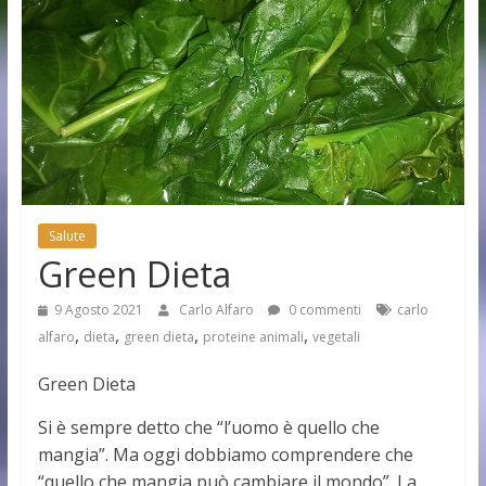
Salute
Green Dieta
9 Agosto 2021
Carlo Alfaro
0 commenti
carlo
,
,
,
,
alfaro
dieta
green dieta
proteine animali
vegetali
Green Dieta
Si è sempre detto che “l’uomo è quello che
mangia”. Ma oggi dobbiamo comprendere che
“quello che mangia può cambiare il mondo”. La