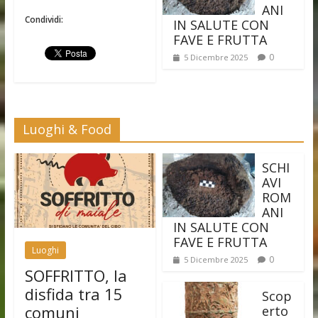
ANI
Condividi:
IN SALUTE CON
FAVE E FRUTTA
0
5 Dicembre 2025
Luoghi & Food
SCHI
AVI
ROM
ANI
IN SALUTE CON
FAVE E FRUTTA
Luoghi
0
5 Dicembre 2025
SOFFRITTO, la
disfida tra 15
Scop
comuni
erto