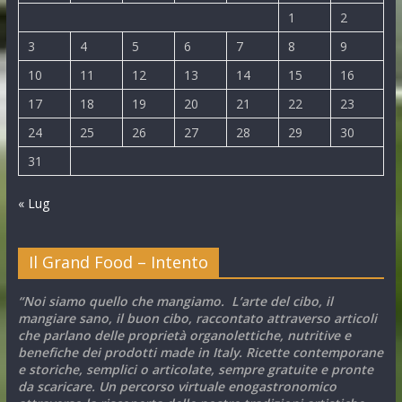
1
2
3
4
5
6
7
8
9
10
11
12
13
14
15
16
17
18
19
20
21
22
23
24
25
26
27
28
29
30
31
« Lug
Il Grand Food – Intento
“Noi siamo quello che mangiamo. L’arte del cibo, il
mangiare sano, il buon cibo, raccontato attraverso articoli
che parlano delle proprietà organolettiche, nutritive e
benefiche dei prodotti made in Italy. Ricette contemporane
e storiche, semplici o articolate, sempre gratuite e pronte
da scaricare. Un percorso virtuale enogastronomico