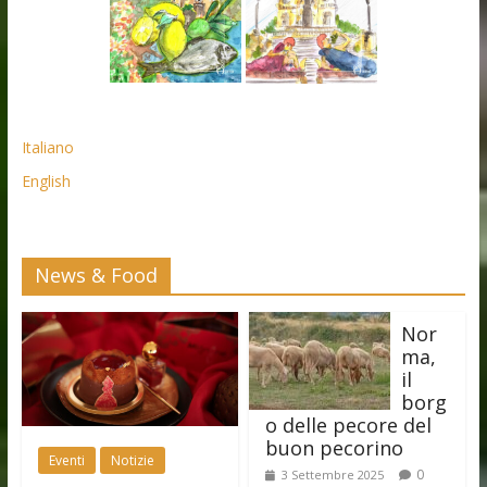
Italiano
English
News & Food
Nor
ma,
il
borg
o delle pecore del
buon pecorino
Eventi
Notizie
0
3 Settembre 2025