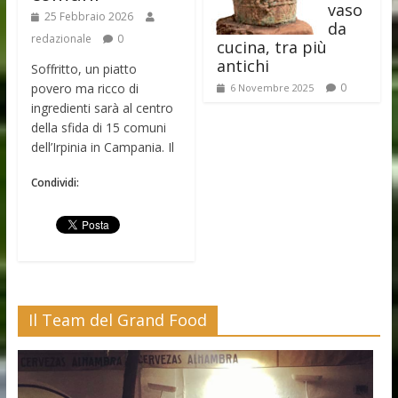
vaso
25 Febbraio 2026
da
redazionale
0
cucina, tra più
antichi
Soffritto, un piatto
povero ma ricco di
0
6 Novembre 2025
ingredienti sarà al centro
della sfida di 15 comuni
dell’Irpinia in Campania. Il
Condividi:
Il Team del Grand Food