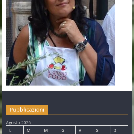
Pubblicazioni
Agosto 2026
L
M
M
G
V
S
D