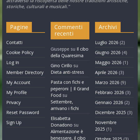
attraverso la riscoperta delle nostre tradizioni artistiche,
storiche, culturali e musicali.”
Pagine
Commenti
Archivi
recenti
Contatti
Luglio 2026
(2)
Giuseppe
su
Il cibo
Cookie Policy
Giugno 2026
(4)
della Quaresima
Log In
Maggio 2026
(1)
Gino Cirillo
su
Dieta anti-stress
Member Directory
Aprile 2026
(3)
Pasta con fichi e
My Account
Marzo 2026
(9)
peperoni | Il Grand
My Profile
Febbraio 2026
(3)
Food
su
Settembre,
Privacy
Gennaio 2026
(2)
arrivano i fichi
Reset Password
Dicembre 2025
(3)
Elisabetta
Sign Up
Novembre
Donadono
su
2025
(1)
Alimentazione è
benessere, il cibo
Ottobre 2025
(3)