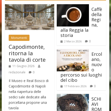
Caffè
della
Regi
na,
alla Reggia la
storia
Monumenti
0
2 Marzo 2026
Capodimonte,
ritorna la
Ercol
tavola di corte
ano,
nuov
11 Giugno 2026
o
redazionale
0
percorso sui luoghi
del cibo
Il Museo e Real Bosco di
Capodimonte di Napoli
0
17 Febbraio 2026
nella riapertura delle
sedici sale dedicate alla
SCHI
porcellana propone una
AVI
tavola
ROM