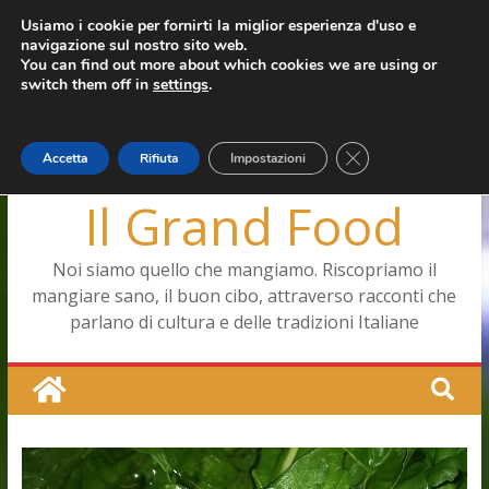
Salta
Usiamo i cookie per fornirti la miglior esperienza d'uso e
martedì, Agosto 4, 2026
navigazione sul nostro sito web.
al
Ultimo:
Capodimonte, ritorna la tavola di corte
You can find out more about which cookies we are using or
contenuto
Pizza a Corte
switch them off in
settings
.
Menopausa, una forma smagliante senza età
La vita quotidiana dell’antica Ercolano
Le carote, alleate della pelle e non solo
Close GDPR Cookie
Accetta
Rifiuta
Impostazioni
Il Grand Food
Noi siamo quello che mangiamo. Riscopriamo il
mangiare sano, il buon cibo, attraverso racconti che
parlano di cultura e delle tradizioni Italiane