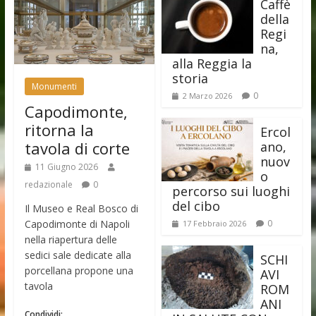
Caffè
della
Regi
na,
alla Reggia la
storia
Monumenti
0
2 Marzo 2026
Capodimonte,
ritorna la
Ercol
tavola di corte
ano,
nuov
11 Giugno 2026
o
redazionale
0
percorso sui luoghi
del cibo
Il Museo e Real Bosco di
Capodimonte di Napoli
0
17 Febbraio 2026
nella riapertura delle
sedici sale dedicate alla
SCHI
porcellana propone una
AVI
tavola
ROM
ANI
Condividi: