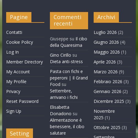
Pagine
Commenti
Archivi
recenti
Contatti
Luglio 2026
(2)
Giuseppe
su
Il cibo
Cookie Policy
Giugno 2026
(4)
della Quaresima
Log In
Maggio 2026
(1)
Gino Cirillo
su
Dieta anti-stress
Member Directory
Aprile 2026
(3)
Pasta con fichi e
My Account
Marzo 2026
(9)
peperoni | Il Grand
My Profile
Febbraio 2026
(3)
Food
su
Settembre,
Privacy
Gennaio 2026
(2)
arrivano i fichi
Reset Password
Dicembre 2025
(3)
Elisabetta
Sign Up
Novembre
Donadono
su
2025
(1)
Alimentazione è
benessere, il cibo
Ottobre 2025
(3)
Setting
salutare
Settembre