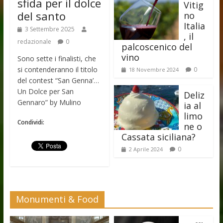
sfida per il dolce
Vitig
del santo
no
Italia
3 Settembre 2025
, il
redazionale
0
palcoscenico del
vino
Sono sette i finalisti, che
si contenderanno il titolo
0
18 Novembre 2024
del contest “San Genna’…
Un Dolce per San
Deliz
Gennaro” by Mulino
ia al
limo
Condividi:
ne o
Cassata siciliana?
0
2 Aprile 2024
Monumenti & Food