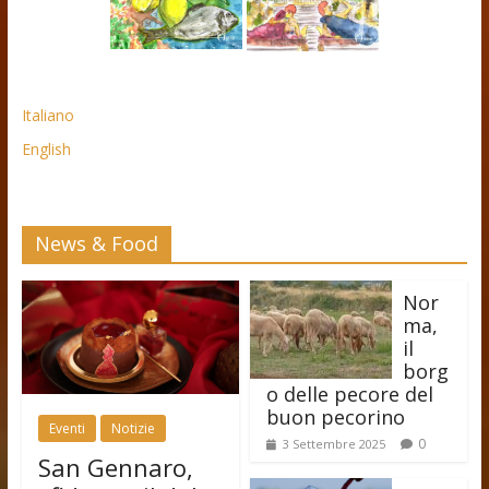
Italiano
English
News & Food
Nor
ma,
il
borg
o delle pecore del
buon pecorino
Eventi
Notizie
0
3 Settembre 2025
San Gennaro,