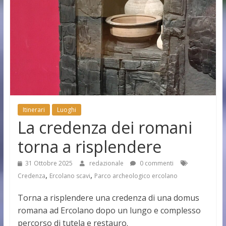
Itinerari
Luoghi
La credenza dei romani
torna a risplendere
31 Ottobre 2025
redazionale
0 commenti
,
,
Credenza
Ercolano scavi
Parco archeologico ercolano
Torna a risplendere una credenza di una domus
romana ad Ercolano dopo un lungo e complesso
percorso di tutela e restauro.