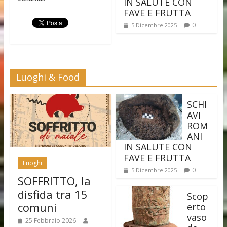
IN SALUTE CON
FAVE E FRUTTA
0
5 Dicembre 2025
Luoghi & Food
SCHI
AVI
ROM
ANI
IN SALUTE CON
FAVE E FRUTTA
Luoghi
0
5 Dicembre 2025
SOFFRITTO, la
disfida tra 15
Scop
comuni
erto
vaso
25 Febbraio 2026