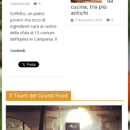
da
redazionale
0
cucina, tra più
antichi
Soffritto, un piatto
povero ma ricco di
0
6 Novembre 2025
ingredienti sarà al centro
della sfida di 15 comuni
dell’Irpinia in Campania. Il
Condividi:
Il Team del Grand Food