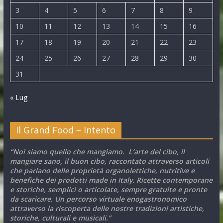
3
4
5
6
7
8
9
10
11
12
13
14
15
16
17
18
19
20
21
22
23
24
25
26
27
28
29
30
31
« Lug
Il Grand Food – Intento
“Noi siamo quello che mangiamo. L’arte del cibo, il
mangiare sano, il buon cibo, raccontato attraverso articoli
che parlano delle proprietà organolettiche, nutritive e
benefiche dei prodotti made in Italy. Ricette contemporane
e storiche, semplici o articolate, sempre gratuite e pronte
da scaricare. Un percorso virtuale enogastronomico
attraverso la riscoperta delle nostre tradizioni artistiche,
storiche, culturali e musicali.”