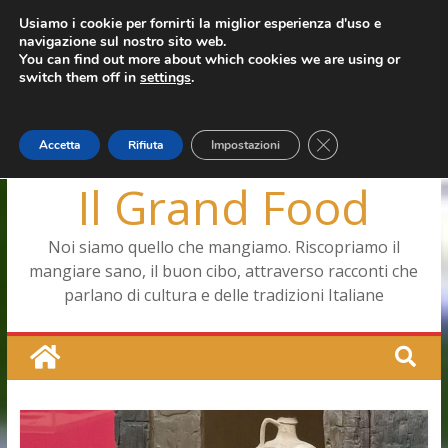
Salta
Usiamo i cookie per fornirti la miglior esperienza d'uso e
mercoledì, Agosto 5, 2026
navigazione sul nostro sito web.
al
Ultimo:
Capodimonte, ritorna la tavola di corte
You can find out more about which cookies we are using or
contenuto
Pizza a Corte
switch them off in
settings
.
Menopausa, una forma smagliante senza età
La vita quotidiana dell’antica Ercolano
Le carote, alleate della pelle e non solo
Close GDPR Cookie
Accetta
Rifiuta
Impostazioni
Il Grand Food
Noi siamo quello che mangiamo. Riscopriamo il
mangiare sano, il buon cibo, attraverso racconti che
parlano di cultura e delle tradizioni Italiane