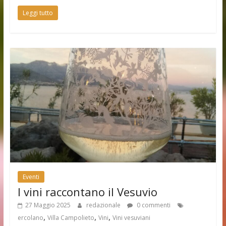
Leggi tutto
Eventi
I vini raccontano il Vesuvio
27 Maggio 2025
redazionale
0 commenti
,
,
,
ercolano
Villa Campolieto
Vini
Vini vesuviani