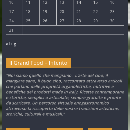
10
11
12
13
14
15
16
17
18
19
20
21
22
23
24
25
26
27
28
29
30
31
« Lug
Il Grand Food – Intento
“Noi siamo quello che mangiamo. L’arte del cibo, il
mangiare sano, il buon cibo, raccontato attraverso articoli
che parlano delle proprietà organolettiche, nutritive e
benefiche dei prodotti made in Italy. Ricette contemporane
e storiche, semplici o articolate, sempre gratuite e pronte
da scaricare. Un percorso virtuale enogastronomico
attraverso la riscoperta delle nostre tradizioni artistiche,
storiche, culturali e musicali.”