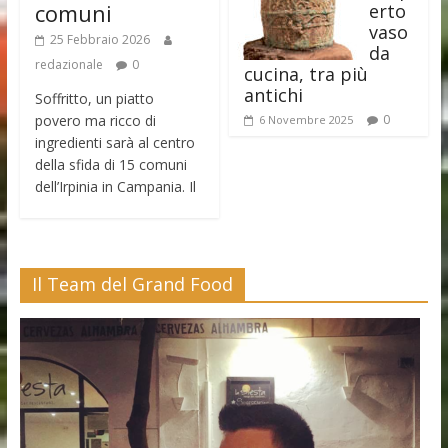
comuni
erto
vaso
25 Febbraio 2026
da
redazionale
0
cucina, tra più
antichi
Soffritto, un piatto
povero ma ricco di
0
6 Novembre 2025
ingredienti sarà al centro
della sfida di 15 comuni
dell’Irpinia in Campania. Il
Il Team del Grand Food