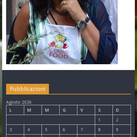
Pubblicazioni
Agosto 2026
L
M
M
G
V
S
D
1
2
3
4
5
6
7
8
9