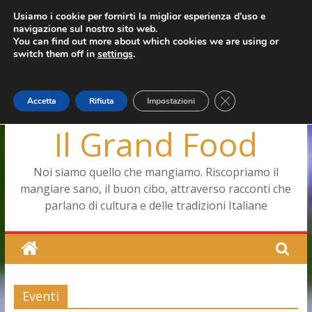
Salta
Usiamo i cookie per fornirti la miglior esperienza d'uso e
martedì, Agosto 4, 2026
Capodimonte, ritorna la tavola di corte
navigazione sul nostro sito web.
al
Ultimo:
Pizza a Corte
You can find out more about which cookies we are using or
contenuto
Menopausa, una forma smagliante senza età
switch them off in
settings
.
La vita quotidiana dell’antica Ercolano
Le carote, alleate della pelle e non solo
Close GDPR Cookie
Accetta
Rifiuta
Impostazioni
Il Grand Food
Noi siamo quello che mangiamo. Riscopriamo il
mangiare sano, il buon cibo, attraverso racconti che
parlano di cultura e delle tradizioni Italiane
Eventi