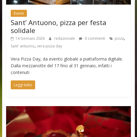
Eventi
Sant’ Antuono, pizza per festa
solidale
,
14 Gennaio 2026
redazionale
0 commenti
pizza
,
Sant' antuono
vera pizza day
Vera Pizza Day, da evento globale a piattaforma digitale.
Dalla mezzanotte del 17 fino al 31 gennaio, infatti i
contenuti
Leggi tutto