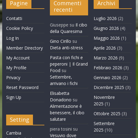
Pagine
Commenti
Archivi
recenti
Contatti
Luglio 2026
(2)
Giuseppe
su
Il cibo
Cookie Policy
Giugno 2026
(4)
della Quaresima
Log In
Maggio 2026
(1)
Gino Cirillo
su
Dieta anti-stress
Member Directory
Aprile 2026
(3)
Pasta con fichi e
My Account
Marzo 2026
(9)
peperoni | Il Grand
My Profile
Febbraio 2026
(3)
Food
su
Settembre,
Privacy
Gennaio 2026
(2)
arrivano i fichi
Reset Password
Dicembre 2025
(3)
Elisabetta
Sign Up
Novembre
Donadono
su
2025
(1)
Alimentazione è
benessere, il cibo
Ottobre 2025
(3)
Setting
salutare
Settembre
piera tosini
su
2025
(10)
Cambia
Vesuvio dove