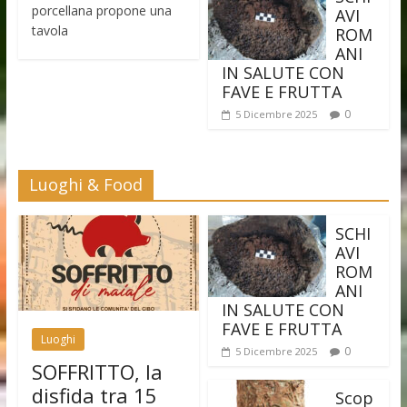
porcellana propone una
AVI
tavola
ROM
ANI
IN SALUTE CON
FAVE E FRUTTA
0
5 Dicembre 2025
Luoghi & Food
SCHI
AVI
ROM
ANI
IN SALUTE CON
FAVE E FRUTTA
Luoghi
0
5 Dicembre 2025
SOFFRITTO, la
disfida tra 15
Scop