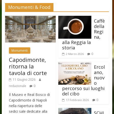
Monumenti & Food
Caffè
della
Regi
na,
alla Reggia la
storia
Monumenti
0
2 Marzo 2026
Capodimonte,
ritorna la
Ercol
tavola di corte
ano,
nuov
11 Giugno 2026
o
redazionale
0
percorso sui luoghi
del cibo
Il Museo e Real Bosco di
Capodimonte di Napoli
0
17 Febbraio 2026
nella riapertura delle
sedici sale dedicate alla
SCHI