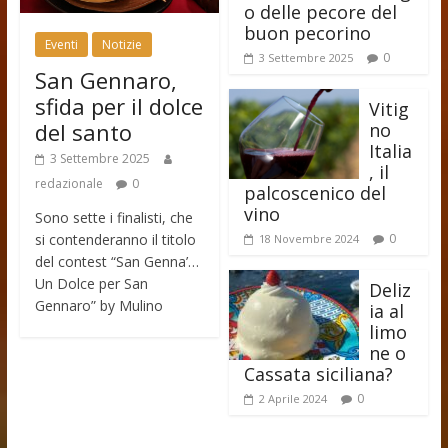
o delle pecore del
buon pecorino
Eventi
Notizie
0
3 Settembre 2025
San Gennaro,
sfida per il dolce
Vitig
del santo
no
Italia
3 Settembre 2025
, il
redazionale
0
palcoscenico del
vino
Sono sette i finalisti, che
si contenderanno il titolo
0
18 Novembre 2024
del contest “San Genna’…
Un Dolce per San
Deliz
Gennaro” by Mulino
ia al
limo
ne o
Cassata siciliana?
0
2 Aprile 2024