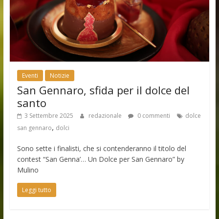
Eventi
Notizie
San Gennaro, sfida per il dolce del
santo
3 Settembre 2025
redazionale
0 commenti
dolce
,
san gennaro
dolci
Sono sette i finalisti, che si contenderanno il titolo del
contest “San Genna’… Un Dolce per San Gennaro” by
Mulino
Leggi tutto