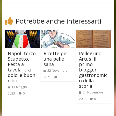
Potrebbe anche interessarti
Napoli terzo
Ricette per
Pellegrino
Scudetto,
una pelle
Artusi il
Festa a
sana
primo
tavola, tra
blogger
22 Novembre
dolci e buon
gastronomic
2021
0
cibo
o della
storia
11 Maggio
24 Novembre
2023
0
2020
0