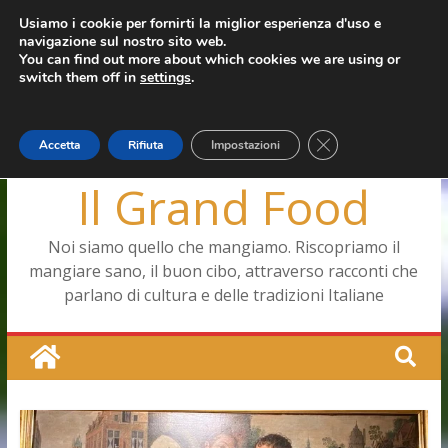
Salta
Usiamo i cookie per fornirti la miglior esperienza d'uso e
mercoledì, Agosto 5, 2026
navigazione sul nostro sito web.
al
Ultimo:
Capodimonte, ritorna la tavola di corte
You can find out more about which cookies we are using or
contenuto
Pizza a Corte
switch them off in
settings
.
Menopausa, una forma smagliante senza età
La vita quotidiana dell’antica Ercolano
Le carote, alleate della pelle e non solo
Close GDPR Cookie
Accetta
Rifiuta
Impostazioni
Il Grand Food
Noi siamo quello che mangiamo. Riscopriamo il
mangiare sano, il buon cibo, attraverso racconti che
parlano di cultura e delle tradizioni Italiane