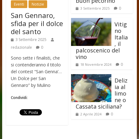
buon pecorino
Eventi
Notizie
0
3 Settembre 2025
San Gennaro,
sfida per il dolce
Vitig
del santo
no
Italia
3 Settembre 2025
, il
redazionale
0
palcoscenico del
vino
Sono sette i finalisti, che
si contenderanno il titolo
0
18 Novembre 2024
del contest “San Genna’…
Un Dolce per San
Deliz
Gennaro” by Mulino
ia al
limo
Condividi:
ne o
Cassata siciliana?
0
2 Aprile 2024