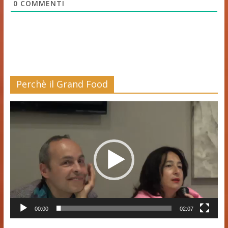
0
COMMENTI
Perchè il Grand Food
Video
Player
00:00
02:07