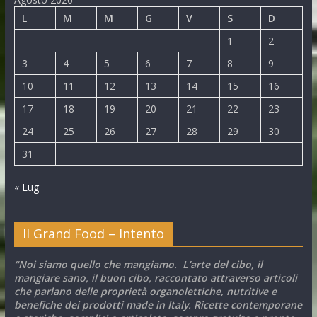
L
M
M
G
V
S
D
1
2
3
4
5
6
7
8
9
10
11
12
13
14
15
16
17
18
19
20
21
22
23
24
25
26
27
28
29
30
31
« Lug
Il Grand Food – Intento
“Noi siamo quello che mangiamo. L’arte del cibo, il
mangiare sano, il buon cibo, raccontato attraverso articoli
che parlano delle proprietà organolettiche, nutritive e
benefiche dei prodotti made in Italy. Ricette contemporane