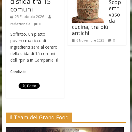
disfida tra 15
Scop
comuni
erto
vaso
25 Febbraio 2026
da
redazionale
0
cucina, tra più
antichi
Soffritto, un piatto
povero ma ricco di
0
6 Novembre 2025
ingredienti sarà al centro
della sfida di 15 comuni
dell’Irpinia in Campania. Il
Condividi:
Il Team del Grand Food