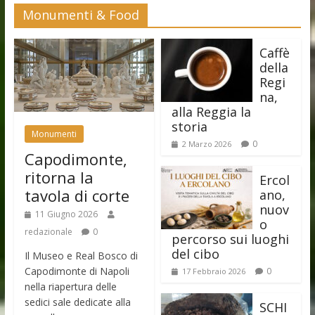
Monumenti & Food
Caffè
della
Regi
na,
alla Reggia la
storia
Monumenti
0
2 Marzo 2026
Capodimonte,
ritorna la
Ercol
tavola di corte
ano,
nuov
11 Giugno 2026
o
redazionale
0
percorso sui luoghi
del cibo
Il Museo e Real Bosco di
Capodimonte di Napoli
0
17 Febbraio 2026
nella riapertura delle
sedici sale dedicate alla
SCHI