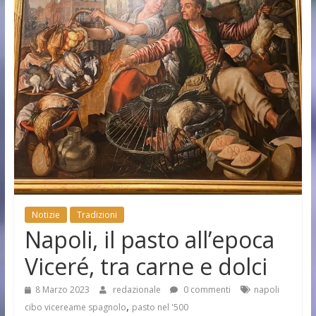
Notizie
Tradizioni
Napoli, il pasto all’epoca
Viceré, tra carne e dolci
8 Marzo 2023
redazionale
0 commenti
napoli
,
cibo vicereame spagnolo
pasto nel '500