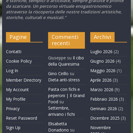
e storiche, semplici o articolate, sempre gratuite e pronte
da scaricare. Un percorso virtuale enogastronomico
attraverso la riscoperta delle nostre tradizioni artistiche,
storiche, culturali e musicali.”
Pagine
Commenti
Archivi
recenti
Contatti
Luglio 2026
(2)
Giuseppe
su
Il cibo
Cookie Policy
Giugno 2026
(4)
della Quaresima
Log In
Maggio 2026
(1)
Gino Cirillo
su
Dieta anti-stress
Member Directory
Aprile 2026
(3)
Pasta con fichi e
My Account
Marzo 2026
(9)
peperoni | Il Grand
My Profile
Febbraio 2026
(3)
Food
su
Settembre,
Privacy
Gennaio 2026
(2)
arrivano i fichi
Reset Password
Dicembre 2025
(3)
Elisabetta
Sign Up
Novembre
Donadono
su