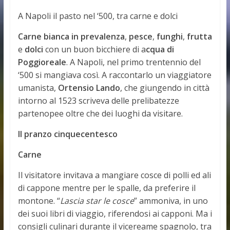
A Napoli il pasto nel ‘500, tra carne e dolci
Carne bianca in prevalenza
,
pesce
,
funghi
,
frutta
e
dolci
con un buon bicchiere di a
cqua di
Poggioreale
. A Napoli, nel primo trentennio del
‘500 si mangiava così. A raccontarlo un viaggiatore
umanista,
Ortensio Lando
, che giungendo in città
intorno al 1523 scriveva delle prelibatezze
partenopee oltre che dei luoghi da visitare.
Il pranzo cinquecentesco
Carne
Il visitatore invitava a mangiare cosce di polli ed ali
di cappone mentre per le spalle, da preferire il
montone. “
Lascia star le cosce
” ammoniva, in uno
dei suoi libri di viaggio, riferendosi ai capponi. Ma i
consigli culinari durante il vicereame spagnolo, tra