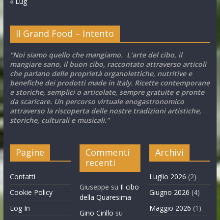
« Lug
Il Grand Food – Intento
“Noi siamo quello che mangiamo. L’arte del cibo, il
mangiare sano, il buon cibo, raccontato attraverso articoli
che parlano delle proprietà organolettiche, nutritive e
benefiche dei prodotti made in Italy. Ricette contemporane
e storiche, semplici o articolate, sempre gratuite e pronte
da scaricare. Un percorso virtuale enogastronomico
attraverso la riscoperta delle nostre tradizioni artistiche,
storiche, culturali e musicali.”
Pagine
Commenti
Archivi
recenti
Contatti
Luglio 2026
(2)
Giuseppe
su
Il cibo
Cookie Policy
Giugno 2026
(4)
della Quaresima
Log In
Maggio 2026
(1)
Gino Cirillo
su