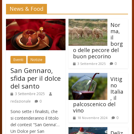
News & Food
Nor
ma,
il
borg
o delle pecore del
buon pecorino
Eventi
Notizie
0
3 Settembre 2025
San Gennaro,
sfida per il dolce
Vitig
del santo
no
Italia
3 Settembre 2025
, il
redazionale
0
palcoscenico del
vino
Sono sette i finalisti, che
si contenderanno il titolo
0
18 Novembre 2024
del contest “San Genna’…
Un Dolce per San
Deliz