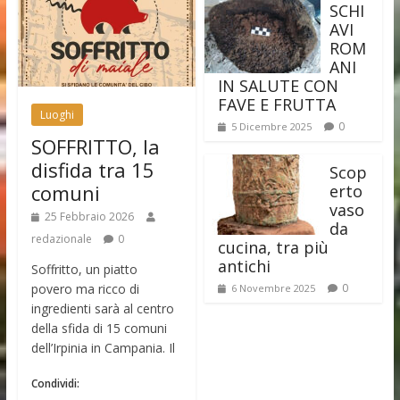
SCHI
AVI
ROM
ANI
IN SALUTE CON
FAVE E FRUTTA
Luoghi
0
5 Dicembre 2025
SOFFRITTO, la
disfida tra 15
Scop
comuni
erto
vaso
25 Febbraio 2026
da
redazionale
0
cucina, tra più
antichi
Soffritto, un piatto
povero ma ricco di
0
6 Novembre 2025
ingredienti sarà al centro
della sfida di 15 comuni
dell’Irpinia in Campania. Il
Condividi: