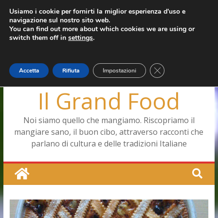
Salta
Usiamo i cookie per fornirti la miglior esperienza d'uso e
giovedì, Agosto 6, 2026
navigazione sul nostro sito web.
al
Capodimonte, ritorna la tavola di corte
Ultimo:
You can find out more about which cookies we are using or
contenuto
Pizza a Corte
switch them off in
settings
.
Menopausa, una forma smagliante senza età
La vita quotidiana dell’antica Ercolano
Le carote, alleate della pelle e non solo
Close GDPR Cookie
Accetta
Rifiuta
Impostazioni
Il Grand Food
Noi siamo quello che mangiamo. Riscopriamo il
mangiare sano, il buon cibo, attraverso racconti che
parlano di cultura e delle tradizioni Italiane