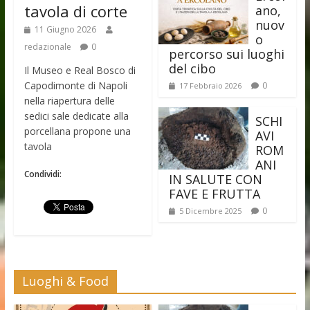
tavola di corte
ano,
nuov
11 Giugno 2026
o
redazionale
0
percorso sui luoghi
del cibo
Il Museo e Real Bosco di
Capodimonte di Napoli
0
17 Febbraio 2026
nella riapertura delle
sedici sale dedicate alla
SCHI
porcellana propone una
AVI
tavola
ROM
ANI
Condividi:
IN SALUTE CON
FAVE E FRUTTA
0
5 Dicembre 2025
Luoghi & Food