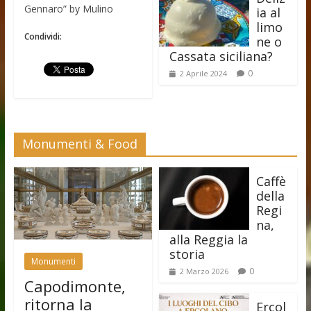
Gennaro” by Mulino
ia al
limo
Condividi:
ne o
Cassata siciliana?
0
2 Aprile 2024
Monumenti & Food
Caffè
della
Regi
na,
alla Reggia la
storia
Monumenti
0
2 Marzo 2026
Capodimonte,
ritorna la
Ercol