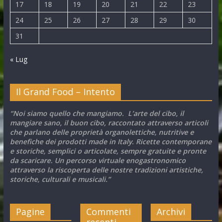
17
18
19
20
21
22
23
24
25
26
27
28
29
30
31
« Lug
Il Grand Food – Intento
“Noi siamo quello che mangiamo. L’arte del cibo, il
mangiare sano, il buon cibo, raccontato attraverso articoli
che parlano delle proprietà organolettiche, nutritive e
benefiche dei prodotti made in Italy. Ricette contemporane
e storiche, semplici o articolate, sempre gratuite e pronte
da scaricare. Un percorso virtuale enogastronomico
attraverso la riscoperta delle nostre tradizioni artistiche,
storiche, culturali e musicali.”
Pagine
Commenti
Archivi
recenti