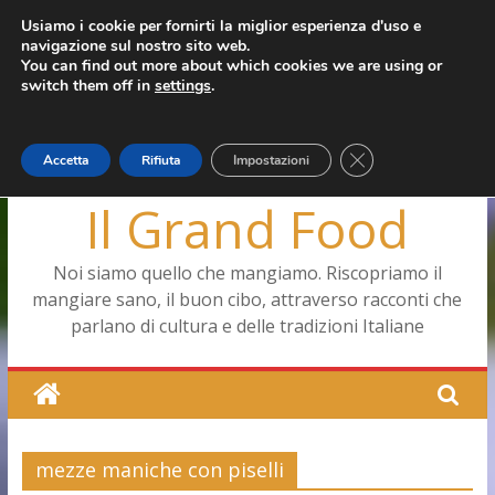
Salta
Usiamo i cookie per fornirti la miglior esperienza d'uso e
giovedì, Agosto 6, 2026
navigazione sul nostro sito web.
al
Ultimo:
Pizza a Corte
You can find out more about which cookies we are using or
contenuto
Menopausa, una forma smagliante senza età
switch them off in
settings
.
La vita quotidiana dell’antica Ercolano
Le carote, alleate della pelle e non solo
Capodimonte, ritorna la tavola di corte
Close GDPR Cookie
Accetta
Rifiuta
Impostazioni
Il Grand Food
Noi siamo quello che mangiamo. Riscopriamo il
mangiare sano, il buon cibo, attraverso racconti che
parlano di cultura e delle tradizioni Italiane
mezze maniche con piselli