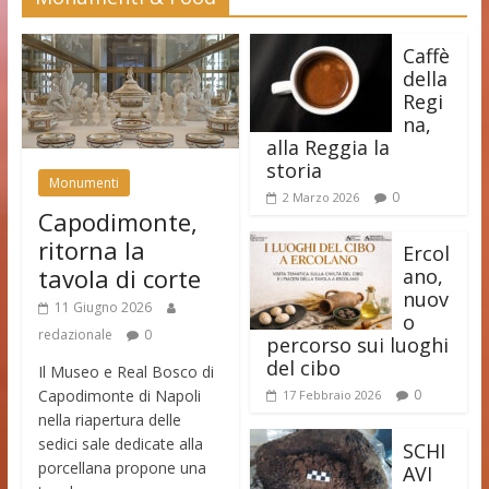
Caffè
della
Regi
na,
alla Reggia la
storia
Monumenti
0
2 Marzo 2026
Capodimonte,
ritorna la
Ercol
tavola di corte
ano,
nuov
11 Giugno 2026
o
redazionale
0
percorso sui luoghi
del cibo
Il Museo e Real Bosco di
Capodimonte di Napoli
0
17 Febbraio 2026
nella riapertura delle
sedici sale dedicate alla
SCHI
porcellana propone una
AVI