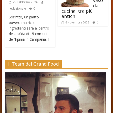
vaso
25 Febbraio 2026
da
redazionale
0
cucina, tra più
antichi
Soffritto, un piatto
povero ma ricco di
0
6 Novembre 2025
ingredienti sarà al centro
della sfida di 15 comuni
dell’Irpinia in Campania. Il
Il Team del Grand Food