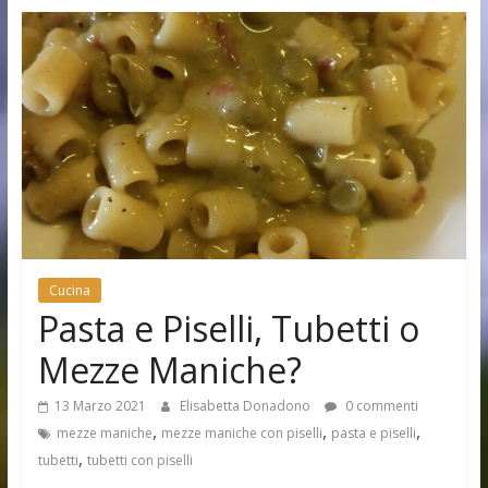
Cucina
Pasta e Piselli, Tubetti o
Mezze Maniche?
13 Marzo 2021
Elisabetta Donadono
0 commenti
,
,
,
mezze maniche
mezze maniche con piselli
pasta e piselli
,
tubetti
tubetti con piselli