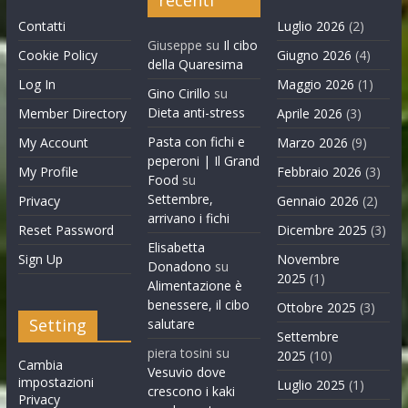
Contatti
Luglio 2026
(2)
Giuseppe
su
Il cibo
Cookie Policy
Giugno 2026
(4)
della Quaresima
Log In
Maggio 2026
(1)
Gino Cirillo
su
Dieta anti-stress
Member Directory
Aprile 2026
(3)
Pasta con fichi e
My Account
Marzo 2026
(9)
peperoni | Il Grand
My Profile
Febbraio 2026
(3)
Food
su
Settembre,
Privacy
Gennaio 2026
(2)
arrivano i fichi
Reset Password
Dicembre 2025
(3)
Elisabetta
Sign Up
Novembre
Donadono
su
2025
(1)
Alimentazione è
benessere, il cibo
Ottobre 2025
(3)
Setting
salutare
Settembre
piera tosini
su
2025
(10)
Cambia
Vesuvio dove
impostazioni
Luglio 2025
(1)
crescono i kaki
Privacy