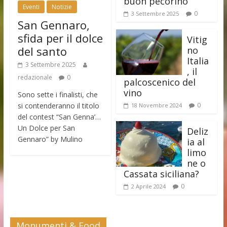
buon pecorino
Eventi
Notizie
0
3 Settembre 2025
San Gennaro,
sfida per il dolce
Vitig
del santo
no
Italia
3 Settembre 2025
, il
redazionale
0
palcoscenico del
vino
Sono sette i finalisti, che
si contenderanno il titolo
0
18 Novembre 2024
del contest “San Genna’…
Un Dolce per San
Deliz
Gennaro” by Mulino
ia al
limo
ne o
Cassata siciliana?
0
2 Aprile 2024
Monumenti & Food