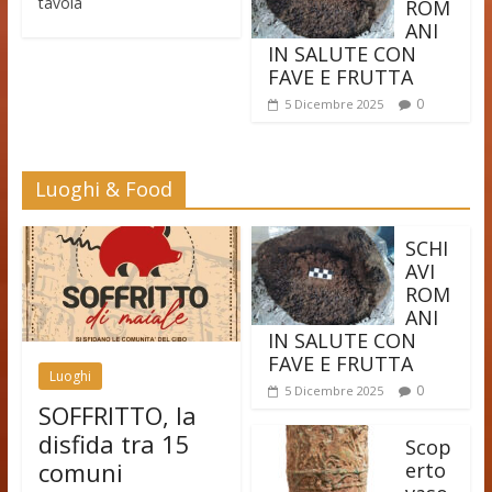
tavola
ROM
ANI
IN SALUTE CON
FAVE E FRUTTA
0
5 Dicembre 2025
Luoghi & Food
SCHI
AVI
ROM
ANI
IN SALUTE CON
FAVE E FRUTTA
Luoghi
0
5 Dicembre 2025
SOFFRITTO, la
disfida tra 15
Scop
comuni
erto