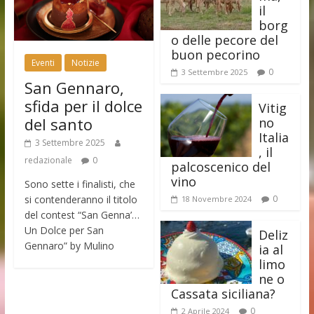
il
borg
o delle pecore del
buon pecorino
Eventi
Notizie
0
3 Settembre 2025
San Gennaro,
sfida per il dolce
Vitig
del santo
no
Italia
3 Settembre 2025
, il
redazionale
0
palcoscenico del
vino
Sono sette i finalisti, che
si contenderanno il titolo
0
18 Novembre 2024
del contest “San Genna’…
Un Dolce per San
Deliz
Gennaro” by Mulino
ia al
limo
ne o
Cassata siciliana?
0
2 Aprile 2024