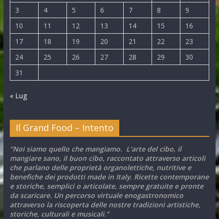
3
4
5
6
7
8
9
10
11
12
13
14
15
16
17
18
19
20
21
22
23
24
25
26
27
28
29
30
31
« Lug
Il Grand Food – Intento
“Noi siamo quello che mangiamo. L’arte del cibo, il
mangiare sano, il buon cibo, raccontato attraverso articoli
che parlano delle proprietà organolettiche, nutritive e
benefiche dei prodotti made in Italy. Ricette contemporane
e storiche, semplici o articolate, sempre gratuite e pronte
da scaricare. Un percorso virtuale enogastronomico
attraverso la riscoperta delle nostre tradizioni artistiche,
storiche, culturali e musicali.”