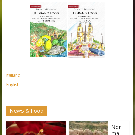
Italiano
English
News & Food
Nor
ma,