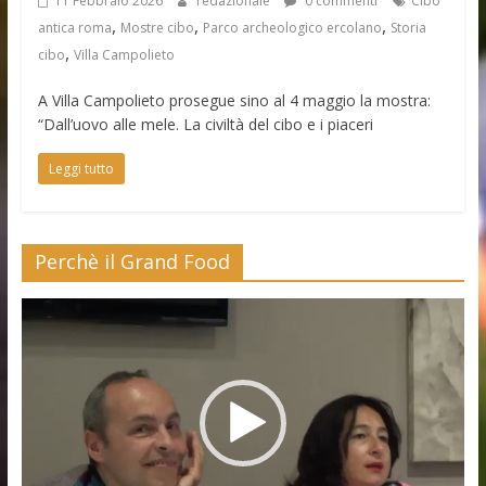
11 Febbraio 2026
redazionale
0 commenti
Cibo
,
,
,
antica roma
Mostre cibo
Parco archeologico ercolano
Storia
,
cibo
Villa Campolieto
A Villa Campolieto prosegue sino al 4 maggio la mostra:
“Dall’uovo alle mele. La civiltà del cibo e i piaceri
Leggi tutto
Perchè il Grand Food
Video
Player