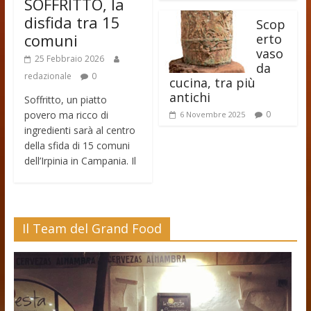
SOFFRITTO, la
disfida tra 15
Scop
comuni
erto
vaso
25 Febbraio 2026
da
redazionale
0
cucina, tra più
antichi
Soffritto, un piatto
povero ma ricco di
0
6 Novembre 2025
ingredienti sarà al centro
della sfida di 15 comuni
dell’Irpinia in Campania. Il
Il Team del Grand Food