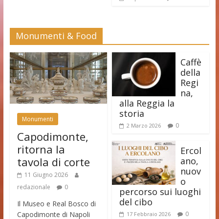
Monumenti & Food
Caffè
della
Regi
na,
alla Reggia la
storia
Monumenti
0
2 Marzo 2026
Capodimonte,
ritorna la
Ercol
tavola di corte
ano,
nuov
11 Giugno 2026
o
redazionale
0
percorso sui luoghi
del cibo
Il Museo e Real Bosco di
Capodimonte di Napoli
0
17 Febbraio 2026