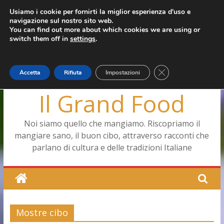
Salta
Usiamo i cookie per fornirti la miglior esperienza d'uso e
giovedì, Agosto 6, 2026
navigazione sul nostro sito web.
al
Ultimo:
Pizza a Corte
You can find out more about which cookies we are using or
contenuto
Menopausa, una forma smagliante senza età
switch them off in
settings
.
La vita quotidiana dell’antica Ercolano
Le carote, alleate della pelle e non solo
Capodimonte, ritorna la tavola di corte
Close GDPR Cookie
Accetta
Rifiuta
Impostazioni
Il Grand Food
Noi siamo quello che mangiamo. Riscopriamo il
mangiare sano, il buon cibo, attraverso racconti che
parlano di cultura e delle tradizioni Italiane
Mostre cibo