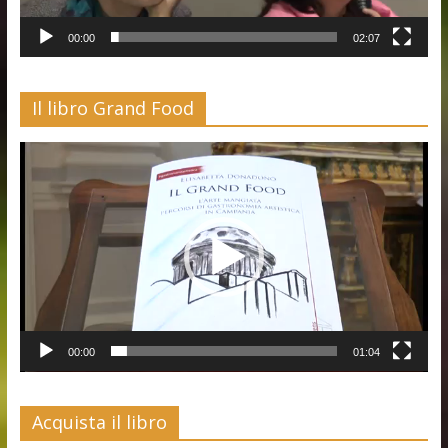
00:00
02:07
Il libro Grand Food
Video
Player
00:00
01:04
Acquista il libro