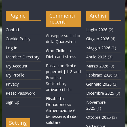
Pagine
Commenti
Archivi
recenti
Contatti
Luglio 2026
(2)
Giuseppe
su
Il cibo
Cookie Policy
Giugno 2026
(4)
della Quaresima
Log In
Maggio 2026
(1)
Gino Cirillo
su
Dieta anti-stress
Member Directory
Aprile 2026
(3)
Pasta con fichi e
My Account
Marzo 2026
(9)
peperoni | Il Grand
My Profile
Febbraio 2026
(3)
Food
su
Settembre,
Privacy
Gennaio 2026
(2)
arrivano i fichi
Reset Password
Dicembre 2025
(3)
Elisabetta
Sign Up
Novembre
Donadono
su
2025
(1)
Alimentazione è
benessere, il cibo
Ottobre 2025
(3)
Setting
salutare
Settembre