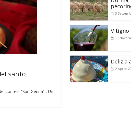
Norma, 
pecorin
3 Settemb
Vitigno 
18 Novem
Delizia 
2 Aprile 2
del santo
lo del contest “San Genna’… Un