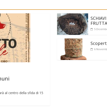
SCHIAVI
FRUTT
5 Dicembr
Scoperto
6 Novemb
muni
rà al centro della sfida di 15