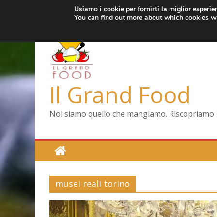
Usiamo i cookie per fornirti la miglior esperi
Salta
giovedì, Agosto 6, 2026
Ultimo:
Pizza a Corte
You can find out more about which cookies we
al
Menopausa, una f
contenuto
La vita quotidiana 
Le carote, alleate 
Capodimonte, ritor
Il Grand Food
Noi siamo quello che mangiamo. Riscopriamo il 
musei reali torino