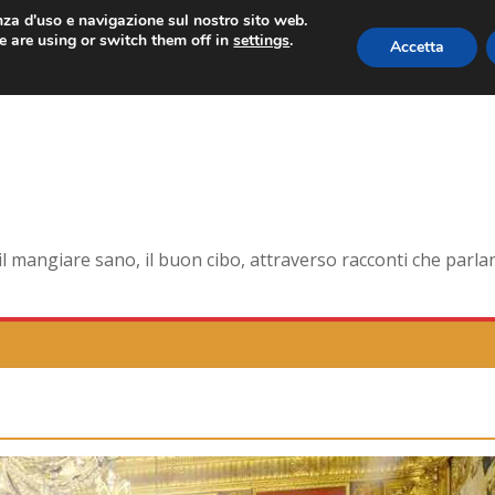
enza d'uso e navigazione sul nostro sito web.
 are using or switch them off in
settings
.
Accetta
orma smagliante senza età
dell’antica Ercolano
della pelle e non solo
na la tavola di corte
mangiare sano, il buon cibo, attraverso racconti che parlano 