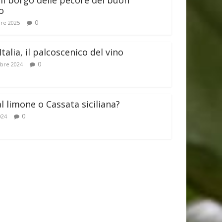
il borgo delle pecore del buon
o
0
re 2025
Italia, il palcoscenico del vino
0
bre 2024
al limone o Cassata siciliana?
0
024