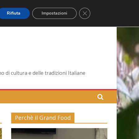
Close GDPR Cookie Banner
Rifiuta
Impostazioni
di cultura e delle tradizioni Italiane
Perchè il Grand Food
Video
Player