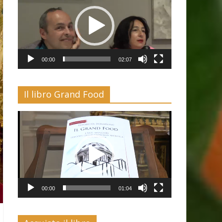
00:00
02:07
Il libro Grand Food
Video
Player
00:00
01:04