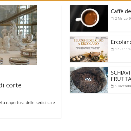
Caffè de
2 Marzo 2
Ercolan
17 Febbra
SCHIAVI
FRUTT
di corte
5 Dicembr
a riapertura delle sedici sale