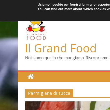
Usiamo i cookie per fornirti la miglior esperi
Salta
mercoledì, Agosto 5, 2026
Ultimo:
Pizza a Corte
You can find out more about which cookies we
al
Menopausa, una
contenuto
La vita quotidia
Le carote, allea
Capodimonte, rit
Il Grand Food
Noi siamo quello che mangiamo. Riscopriamo il 
Parmigiana di zucca