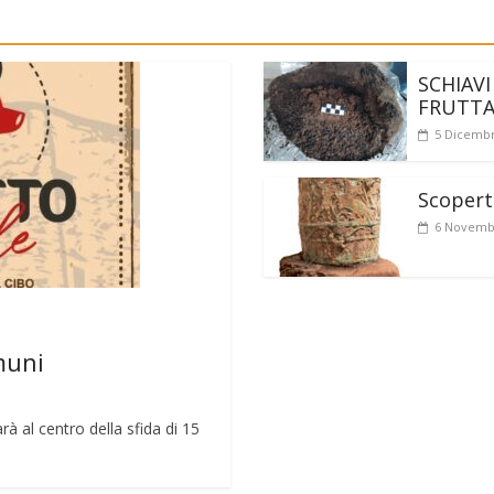
SCHIAVI
FRUTT
5 Dicembr
Scoperto
6 Novemb
muni
rà al centro della sfida di 15