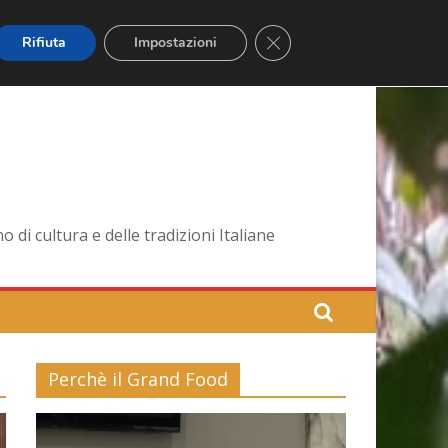
Close GDPR Cookie Banner
Rifiuta
Impostazioni
di cultura e delle tradizioni Italiane
Perchè il Grand Food
Video
Player