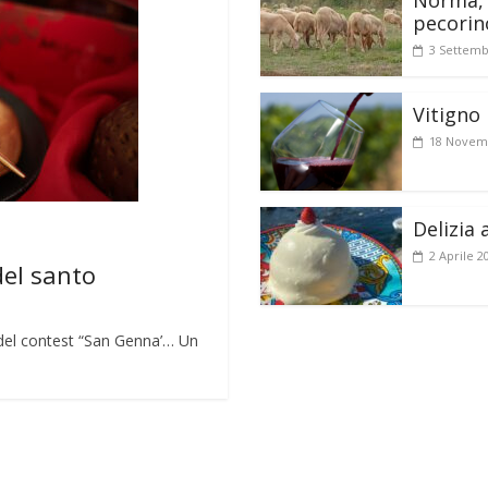
Norma, 
pecorin
3 Settemb
Vitigno 
18 Novem
Delizia 
2 Aprile 2
del santo
lo del contest “San Genna’… Un