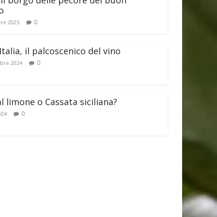
il borgo delle pecore del buon
o
0
re 2025
Italia, il palcoscenico del vino
0
bre 2024
al limone o Cassata siciliana?
0
024