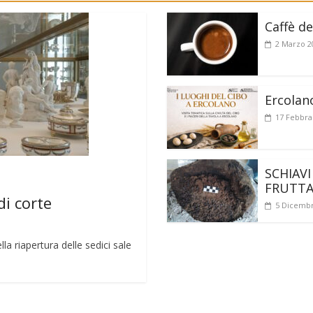
Caffè de
2 Marzo 2
Ercolan
17 Febbra
SCHIAVI
FRUTT
di corte
5 Dicembr
a riapertura delle sedici sale