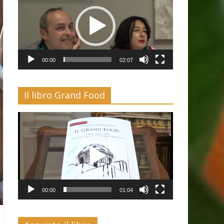
00:00
02:07
Il libro Grand Food
Video
Player
00:00
01:04