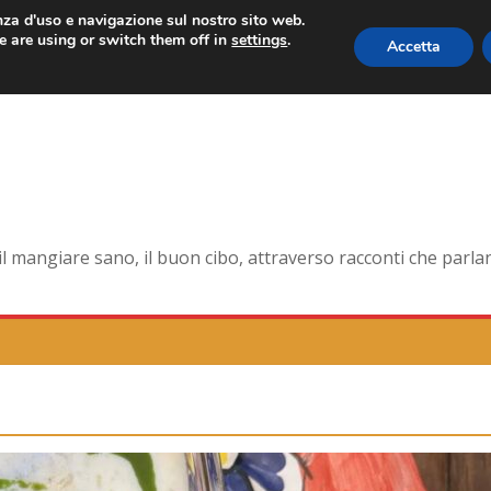
enza d'uso e navigazione sul nostro sito web.
 are using or switch them off in
settings
.
Accetta
 forma smagliante senza età
na dell’antica Ercolano
te della pelle e non solo
orna la tavola di corte
mangiare sano, il buon cibo, attraverso racconti che parlano 