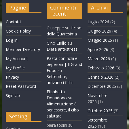
Pagine
Commenti
Archivi
recenti
Contatti
Luglio 2026
(2)
Giuseppe
su
Il cibo
Cookie Policy
Giugno 2026
(4)
della Quaresima
Log In
Maggio 2026
(1)
Gino Cirillo
su
Dieta anti-stress
Member Directory
Aprile 2026
(3)
Pasta con fichi e
My Account
Marzo 2026
(9)
peperoni | Il Grand
My Profile
Febbraio 2026
(3)
Food
su
Settembre,
Privacy
Gennaio 2026
(2)
arrivano i fichi
Reset Password
Dicembre 2025
(3)
Elisabetta
Sign Up
Novembre
Donadono
su
2025
(1)
Alimentazione è
benessere, il cibo
Ottobre 2025
(3)
Setting
salutare
Settembre
piera tosini
su
2025
(10)
Cambia