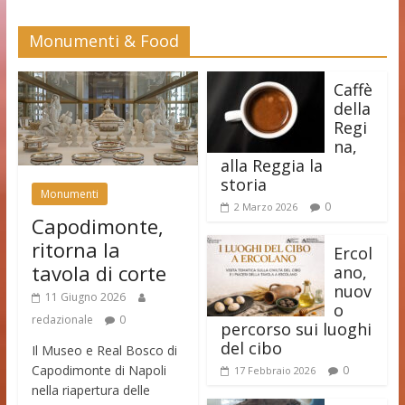
Monumenti & Food
Caffè
della
Regi
na,
alla Reggia la
storia
Monumenti
0
2 Marzo 2026
Capodimonte,
ritorna la
Ercol
tavola di corte
ano,
nuov
11 Giugno 2026
o
redazionale
0
percorso sui luoghi
del cibo
Il Museo e Real Bosco di
Capodimonte di Napoli
0
17 Febbraio 2026
nella riapertura delle