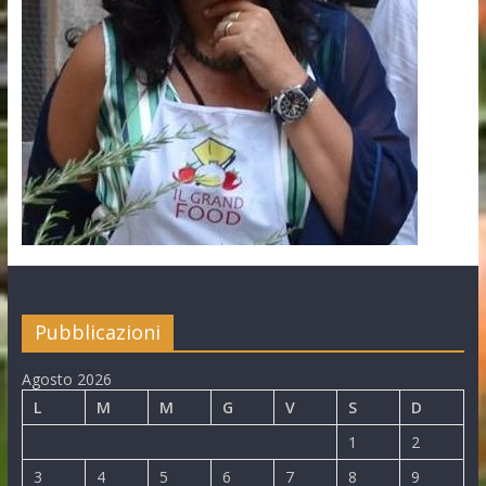
Pubblicazioni
Agosto 2026
L
M
M
G
V
S
D
1
2
3
4
5
6
7
8
9