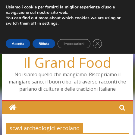
Salta
Usiamo i cookie per fornirti la miglior esperienza d'uso e
mercoledì, Agosto 5, 2026
navigazione sul nostro sito web.
al
Ultimo:
Pizza a Corte
You can find out more about which cookies we are using or
contenuto
Menopausa, una forma smagliante senza età
switch them off in
settings
.
La vita quotidiana dell’antica Ercolano
Le carote, alleate della pelle e non solo
Capodimonte, ritorna la tavola di corte
Close GDPR Cookie
Accetta
Rifiuta
Impostazioni
Il Grand Food
Noi siamo quello che mangiamo. Riscopriamo il
mangiare sano, il buon cibo, attraverso racconti che
parlano di cultura e delle tradizioni Italiane
scavi archeologici ercolano