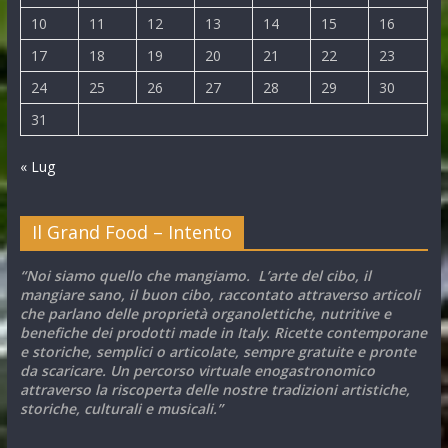
10
11
12
13
14
15
16
17
18
19
20
21
22
23
24
25
26
27
28
29
30
31
« Lug
Il Grand Food – Intento
“Noi siamo quello che mangiamo. L’arte del cibo, il
mangiare sano, il buon cibo, raccontato attraverso articoli
che parlano delle proprietà organolettiche, nutritive e
benefiche dei prodotti made in Italy. Ricette contemporane
e storiche, semplici o articolate, sempre gratuite e pronte
da scaricare. Un percorso virtuale enogastronomico
attraverso la riscoperta delle nostre tradizioni artistiche,
storiche, culturali e musicali.”