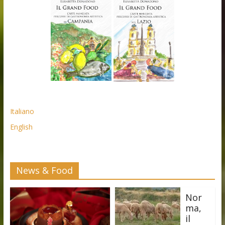
Italiano
English
News & Food
Nor
ma,
il