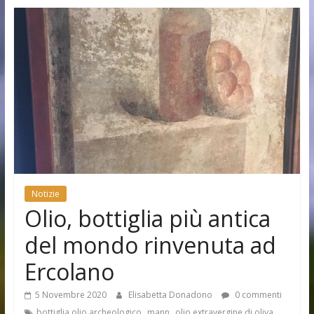
Notizie
Olio, bottiglia più antica
del mondo rinvenuta ad
Ercolano
5 Novembre 2020
Elisabetta Donadono
0 commenti
,
,
,
bottiglia olio archeologico
mann
olio extravergine di oliva