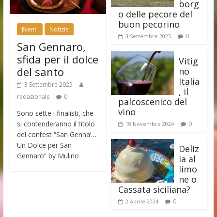
borg
o delle pecore del
buon pecorino
Eventi
Notizie
0
3 Settembre 2025
San Gennaro,
sfida per il dolce
Vitig
del santo
no
Italia
3 Settembre 2025
, il
redazionale
0
palcoscenico del
vino
Sono sette i finalisti, che
si contenderanno il titolo
0
18 Novembre 2024
del contest “San Genna’…
Un Dolce per San
Deliz
Gennaro” by Mulino
ia al
limo
ne o
Cassata siciliana?
0
2 Aprile 2024