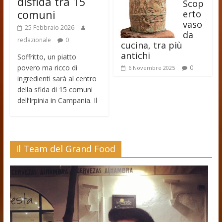
disfida tra 15
Scop
comuni
erto
vaso
25 Febbraio 2026
da
redazionale
0
cucina, tra più
antichi
Soffritto, un piatto
povero ma ricco di
0
6 Novembre 2025
ingredienti sarà al centro
della sfida di 15 comuni
dell’Irpinia in Campania. Il
Il Team del Grand Food