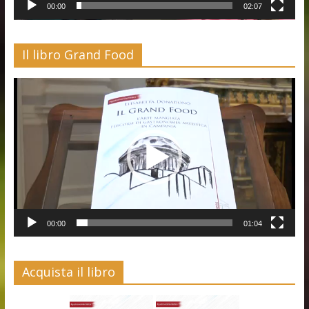
00:00
02:07
Il libro Grand Food
Video
Player
00:00
01:04
Acquista il libro