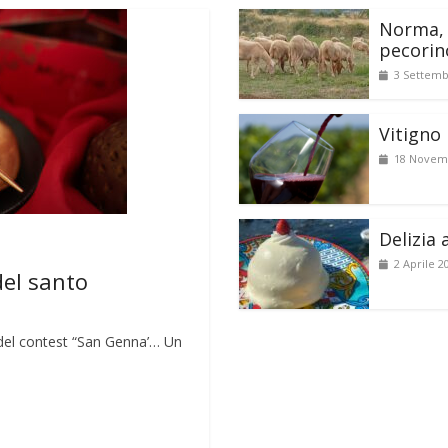
Norma, 
pecorin
3 Settemb
Vitigno 
18 Novem
Delizia 
2 Aprile 2
del santo
lo del contest “San Genna’… Un