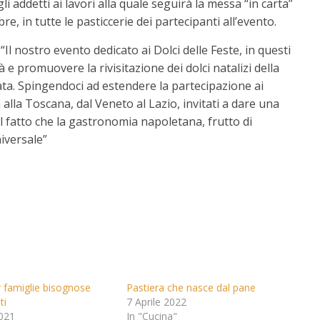
li addetti ai lavori alla quale seguirà la messa “in carta”
e, in tutte le pasticcerie dei partecipanti all’evento.
Il nostro evento dedicato ai Dolci delle Feste, in questi
 e promuovere la rivisitazione dei dolci natalizi della
gata. Spingendoci ad estendere la partecipazione ai
lia alla Toscana, dal Veneto al Lazio, invitati a dare una
el fatto che la gastronomia napoletana, frutto di
iversale”
r famiglie bisognose
Pastiera che nasce dal pane
ti
7 Aprile 2022
021
In "Cucina"