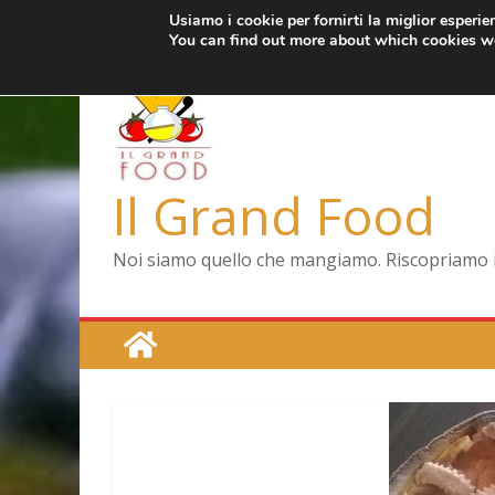
Usiamo i cookie per fornirti la miglior esperi
Salta
mercoledì, Agosto 5, 2026
Ultimo:
Pizza a Corte
You can find out more about which cookies we
al
Menopausa, una
contenuto
La vita quotidia
Le carote, allea
Capodimonte, rit
Il Grand Food
Noi siamo quello che mangiamo. Riscopriamo il 