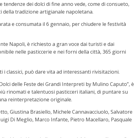
le tendenze dei dolci di fine anno vede, come di consueto,
ati della tradizione artigianale napoletana.
arata e consumata il 6 gennaio, per chiudere le festività
e Napoli, è richiesto a gran voce dai turisti e dai
ibile nelle pasticcerie e nei forni della città, 365 giorni
i classici, può dare vita ad interessanti rivisitazioni.
Dolci delle Feste dei Grandi Interpreti by Mulino Caputo”, è
più rinomati e talentuosi pasticceri italiani, di puntare su
una reinterpretazione originale.
etto, Giustina Brasiello, Michele Cannavacciuolo, Salvatore
Luigi Di Meglio, Marco Infante, Pietro Macellaro, Pasquale