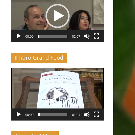
00:00
02:07
Il libro Grand Food
Video
Player
00:00
01:04