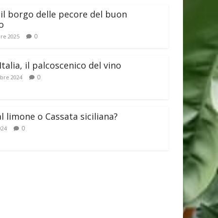
il borgo delle pecore del buon
o
0
re 2025
Italia, il palcoscenico del vino
0
bre 2024
al limone o Cassata siciliana?
0
024