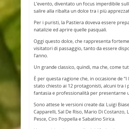
L’evento, diventato un focus imperdibile sul
salire alla ribalta un dolce tra i più apprezz
Per i puristi, la Pastiera doveva essere prep
natalizie ed aprire quelle pasquali.
Oggi questo dolce, che rappresenta fortement
visitatori di passaggio, tanto da essere dispon
l’anno.
Un grande classico, quindi, ma che, come tutti 
È per questa ragione che, in occasione de “I 
stato chiesto ai 12 protagonisti, alcuni tra i 
fantasia e professionalità per presentarne 
Sono attese le versioni create da: Luigi Bias
Capparelli, Sal De Riso, Mario Di Costanzo, 
Pesce, Ciro Poppella e Sabatino Sirica.