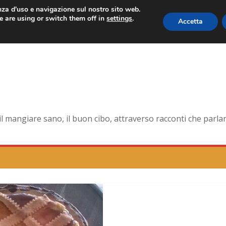
enza d'uso e navigazione sul nostro sito web.
 are using or switch them off in
settings
.
Accetta
 forma smagliante senza età
na dell’antica Ercolano
te della pelle e non solo
orna la tavola di corte
mangiare sano, il buon cibo, attraverso racconti che parlano 