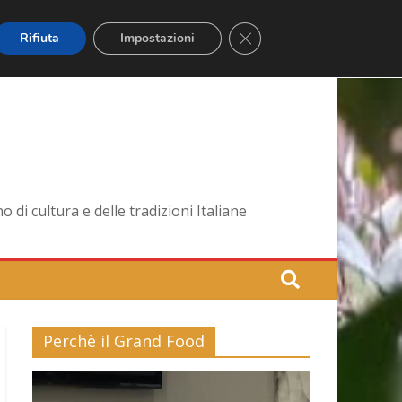
Close GDPR Cookie Banner
Rifiuta
Impostazioni
di cultura e delle tradizioni Italiane
Perchè il Grand Food
Video
Player