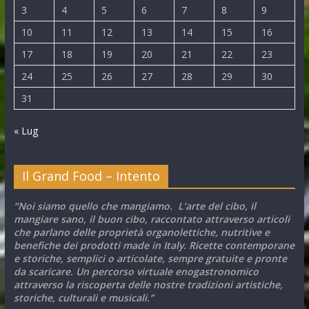
3
4
5
6
7
8
9
10
11
12
13
14
15
16
17
18
19
20
21
22
23
24
25
26
27
28
29
30
31
« Lug
Il Grand Food – Intento
“Noi siamo quello che mangiamo. L’arte del cibo, il
mangiare sano, il buon cibo, raccontato attraverso articoli
che parlano delle proprietà organolettiche, nutritive e
benefiche dei prodotti made in Italy. Ricette contemporane
e storiche, semplici o articolate, sempre gratuite e pronte
da scaricare. Un percorso virtuale enogastronomico
attraverso la riscoperta delle nostre tradizioni artistiche,
storiche, culturali e musicali.”