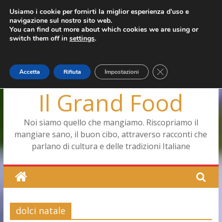
Salta
Usiamo i cookie per fornirti la miglior esperienza d'uso e
giovedì, Agosto 6, 2026
navigazione sul nostro sito web.
al
Ultimo:
Pizza a Corte
You can find out more about which cookies we are using or
contenuto
Menopausa, una forma smagliante senza età
switch them off in
settings
.
La vita quotidiana dell’antica Ercolano
Le carote, alleate della pelle e non solo
Capodimonte, ritorna la tavola di corte
Close GDPR Cookie
Accetta
Rifiuta
Impostazioni
Il Grand Food
Noi siamo quello che mangiamo. Riscopriamo il
mangiare sano, il buon cibo, attraverso racconti che
parlano di cultura e delle tradizioni Italiane
dolci natale