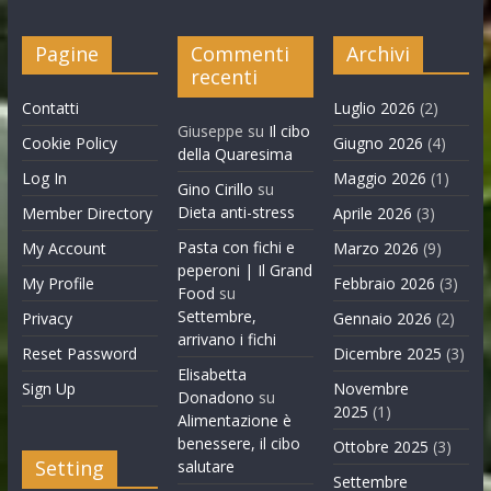
Pagine
Commenti
Archivi
recenti
Contatti
Luglio 2026
(2)
Giuseppe
su
Il cibo
Cookie Policy
Giugno 2026
(4)
della Quaresima
Log In
Maggio 2026
(1)
Gino Cirillo
su
Dieta anti-stress
Member Directory
Aprile 2026
(3)
Pasta con fichi e
My Account
Marzo 2026
(9)
peperoni | Il Grand
My Profile
Febbraio 2026
(3)
Food
su
Settembre,
Privacy
Gennaio 2026
(2)
arrivano i fichi
Reset Password
Dicembre 2025
(3)
Elisabetta
Sign Up
Novembre
Donadono
su
2025
(1)
Alimentazione è
benessere, il cibo
Ottobre 2025
(3)
Setting
salutare
Settembre