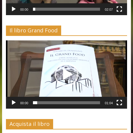
00:00
02:07
Il libro Grand Food
Video
Player
00:00
01:04
Acquista il libro