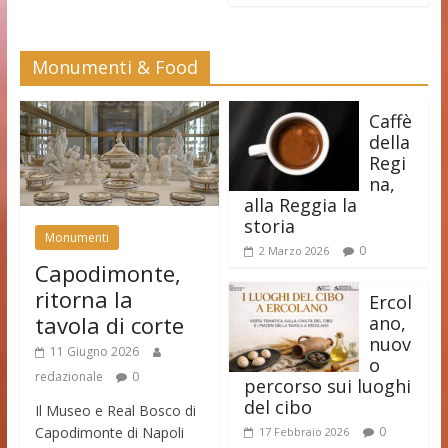
Monumenti & Food
Caffè
della
Regi
na,
alla Reggia la
storia
Monumenti
0
2 Marzo 2026
Capodimonte,
ritorna la
Ercol
tavola di corte
ano,
nuov
11 Giugno 2026
o
redazionale
0
percorso sui luoghi
del cibo
Il Museo e Real Bosco di
Capodimonte di Napoli
0
17 Febbraio 2026