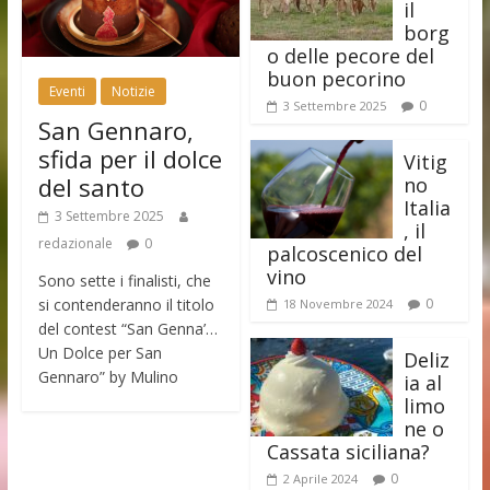
il
borg
o delle pecore del
buon pecorino
Eventi
Notizie
0
3 Settembre 2025
San Gennaro,
sfida per il dolce
Vitig
del santo
no
Italia
3 Settembre 2025
, il
redazionale
0
palcoscenico del
vino
Sono sette i finalisti, che
si contenderanno il titolo
0
18 Novembre 2024
del contest “San Genna’…
Un Dolce per San
Deliz
Gennaro” by Mulino
ia al
limo
ne o
Cassata siciliana?
0
2 Aprile 2024