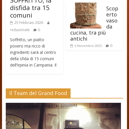
disfida tra 15
Scop
comuni
erto
vaso
25 Febbraio 2026
da
redazionale
0
cucina, tra più
antichi
Soffritto, un piatto
povero ma ricco di
0
6 Novembre 2025
ingredienti sarà al centro
della sfida di 15 comuni
dell’Irpinia in Campania. Il
Il Team del Grand Food