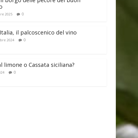
il borgo delle pecore del buon
o
0
re 2025
Italia, il palcoscenico del vino
0
bre 2024
al limone o Cassata siciliana?
0
024