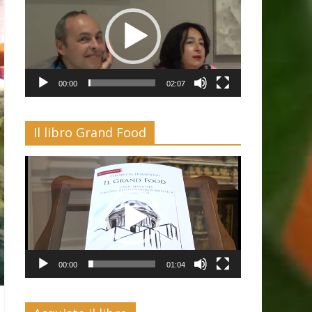
00:00
02:07
Il libro Grand Food
Video
Player
00:00
01:04