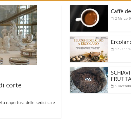
Caffè de
2 Marzo 2
Ercolan
17 Febbra
SCHIAVI
FRUTT
di corte
5 Dicembr
a riapertura delle sedici sale