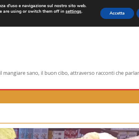
enza d'uso e navigazione sul nostro sito web.
 are using or switch them off in
settings
.
Accetta
orma smagliante senza età
dell’antica Ercolano
della pelle e non solo
na la tavola di corte
mangiare sano, il buon cibo, attraverso racconti che parlano 