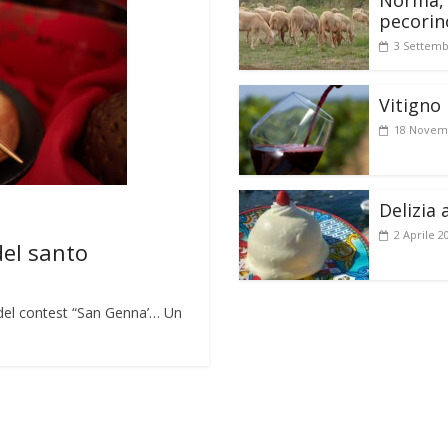
Norma, 
pecorin
3 Settemb
Vitigno 
18 Novem
Delizia 
2 Aprile 2
del santo
lo del contest “San Genna’… Un