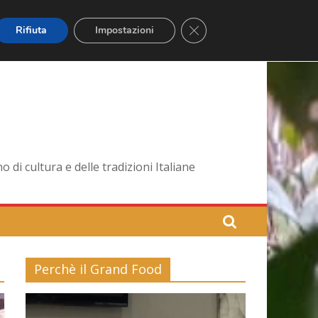
Close GDPR Cookie Banner
Rifiuta
Impostazioni
di cultura e delle tradizioni Italiane
Perchè il Grand Food
Video
Player