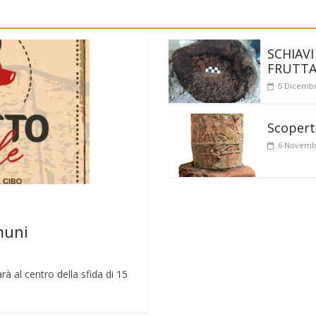
SCHIAVI
FRUTT
5 Dicembr
Scoperto
6 Novemb
muni
rà al centro della sfida di 15