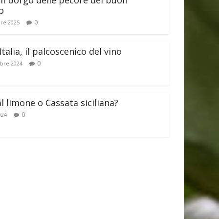
il borgo delle pecore del buon
o
0
re 2025
Italia, il palcoscenico del vino
0
bre 2024
al limone o Cassata siciliana?
0
024