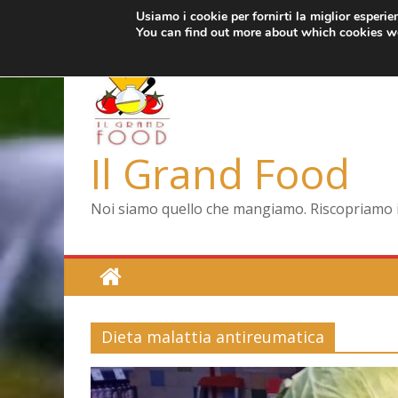
Usiamo i cookie per fornirti la miglior esperi
Salta
giovedì, Agosto 6, 2026
Ultimo:
Pizza a Corte
You can find out more about which cookies we
al
Menopausa, una f
contenuto
La vita quotidiana 
Le carote, alleate 
Capodimonte, ritor
Il Grand Food
Noi siamo quello che mangiamo. Riscopriamo il 
Dieta malattia antireumatica