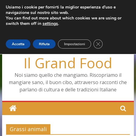
Salta
Usiamo i cookie per fornirti la miglior esperienza d'uso e
giovedì, Agosto 6, 2026
navigazione sul nostro sito web.
al
Ultimo:
Pizza a Corte
You can find out more about which cookies we are using or
contenuto
Menopausa, una forma smagliante senza età
switch them off in
settings
.
La vita quotidiana dell’antica Ercolano
Le carote, alleate della pelle e non solo
Capodimonte, ritorna la tavola di corte
Close GDPR Cookie
Accetta
Rifiuta
Impostazioni
Il Grand Food
Noi siamo quello che mangiamo. Riscopriamo il
mangiare sano, il buon cibo, attraverso racconti che
parlano di cultura e delle tradizioni Italiane
Grassi animali