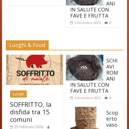
ANI
IN SALUTE CON
FAVE E FRUTTA
0
5 Dicembre 2025
Luoghi & Food
SCHI
AVI
ROM
ANI
IN SALUTE CON
FAVE E FRUTTA
Luoghi
0
5 Dicembre 2025
SOFFRITTO, la
disfida tra 15
Scop
comuni
erto
vaso
25 Febbraio 2026