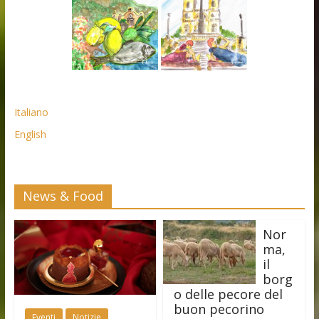
Italiano
English
News & Food
Nor
ma,
il
borg
o delle pecore del
buon pecorino
Eventi
Notizie