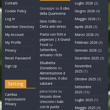
Contatti
Luglio 2026
(2)
Giuseppe
su
Il cibo
Cookie Policy
Giugno 2026
(4)
della Quaresima
Log In
Maggio 2026
(1)
Gino Cirillo
su
Dieta anti-stress
Member Directory
Aprile 2026
(3)
Pasta con fichi e
My Account
Marzo 2026
(9)
peperoni | Il Grand
My Profile
Febbraio 2026
(3)
Food
su
Settembre,
Privacy
Gennaio 2026
(2)
arrivano i fichi
Reset Password
Dicembre 2025
(3)
Elisabetta
Sign Up
Novembre
Donadono
su
2025
(1)
Alimentazione è
benessere, il cibo
Ottobre 2025
(3)
Setting
salutare
Settembre
piera tosini
su
2025
(10)
Cambia
Vesuvio dove
impostazioni
Luglio 2025
(1)
crescono i kaki
Privacy
con le punte
Maggio 2025
(4)