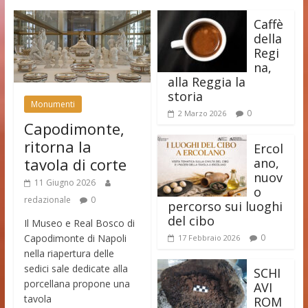
Caffè
della
Regi
na,
alla Reggia la
storia
Monumenti
0
2 Marzo 2026
Capodimonte,
ritorna la
Ercol
tavola di corte
ano,
nuov
11 Giugno 2026
o
redazionale
0
percorso sui luoghi
del cibo
Il Museo e Real Bosco di
Capodimonte di Napoli
0
17 Febbraio 2026
nella riapertura delle
sedici sale dedicate alla
SCHI
porcellana propone una
AVI
tavola
ROM