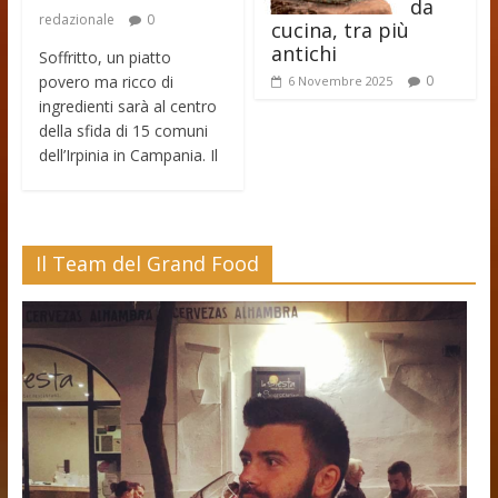
da
redazionale
0
cucina, tra più
antichi
Soffritto, un piatto
povero ma ricco di
0
6 Novembre 2025
ingredienti sarà al centro
della sfida di 15 comuni
dell’Irpinia in Campania. Il
Il Team del Grand Food