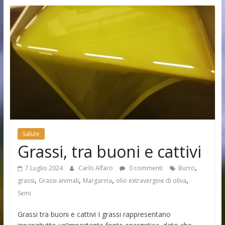
Salute
Grassi, tra buoni e cattivi
,
7 Luglio 2024
Carlo Alfaro
0 commenti
Burro
,
,
,
,
grassi
Grassi animali
Margarina
olio extravergine di oliva
Semi
Grassi tra buoni e cattivi I grassi rappresentano