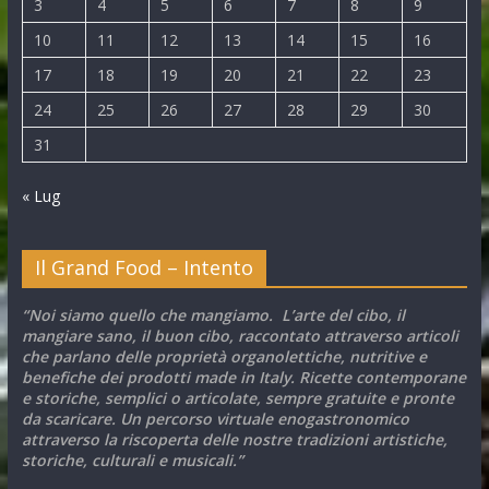
3
4
5
6
7
8
9
10
11
12
13
14
15
16
17
18
19
20
21
22
23
24
25
26
27
28
29
30
31
« Lug
Il Grand Food – Intento
“Noi siamo quello che mangiamo. L’arte del cibo, il
mangiare sano, il buon cibo, raccontato attraverso articoli
che parlano delle proprietà organolettiche, nutritive e
benefiche dei prodotti made in Italy. Ricette contemporane
e storiche, semplici o articolate, sempre gratuite e pronte
da scaricare. Un percorso virtuale enogastronomico
attraverso la riscoperta delle nostre tradizioni artistiche,
storiche, culturali e musicali.”