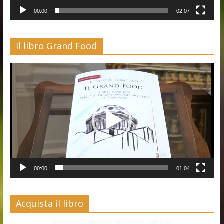
00:00
02:07
Il libro Grand Food
Video
Player
00:00
01:04
Acquista il libro