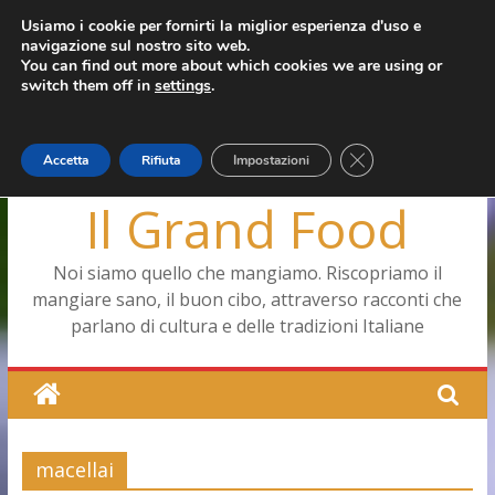
Salta
Usiamo i cookie per fornirti la miglior esperienza d'uso e
mercoledì, Agosto 5, 2026
navigazione sul nostro sito web.
al
Ultimo:
Pizza a Corte
You can find out more about which cookies we are using or
contenuto
Menopausa, una forma smagliante senza età
switch them off in
settings
.
La vita quotidiana dell’antica Ercolano
Le carote, alleate della pelle e non solo
Capodimonte, ritorna la tavola di corte
Close GDPR Cookie
Accetta
Rifiuta
Impostazioni
Il Grand Food
Noi siamo quello che mangiamo. Riscopriamo il
mangiare sano, il buon cibo, attraverso racconti che
parlano di cultura e delle tradizioni Italiane
macellai