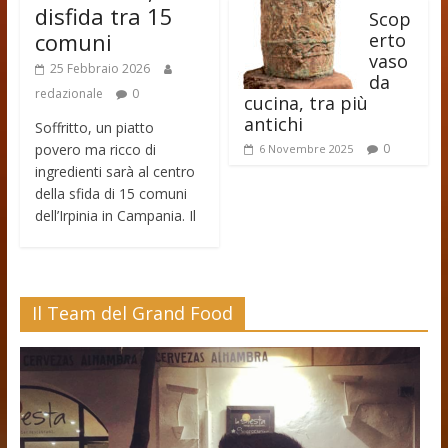
disfida tra 15
Scop
comuni
erto
vaso
25 Febbraio 2026
da
redazionale
0
cucina, tra più
antichi
Soffritto, un piatto
povero ma ricco di
0
6 Novembre 2025
ingredienti sarà al centro
della sfida di 15 comuni
dell’Irpinia in Campania. Il
Il Team del Grand Food