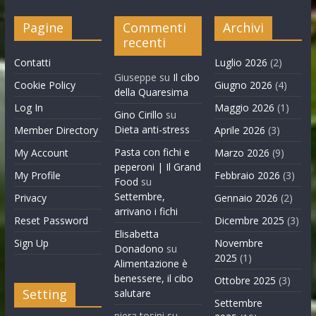
Pagine
Commenti
Archivi
recenti
Contatti
Luglio 2026
(2)
Giuseppe
su
Il cibo
Cookie Policy
Giugno 2026
(4)
della Quaresima
Log In
Maggio 2026
(1)
Gino Cirillo
su
Dieta anti-stress
Member Directory
Aprile 2026
(3)
Pasta con fichi e
My Account
Marzo 2026
(9)
peperoni | Il Grand
My Profile
Febbraio 2026
(3)
Food
su
Settembre,
Privacy
Gennaio 2026
(2)
arrivano i fichi
Reset Password
Dicembre 2025
(3)
Elisabetta
Sign Up
Novembre
Donadono
su
2025
(1)
Alimentazione è
benessere, il cibo
Ottobre 2025
(3)
Setting
salutare
Settembre
piera tosini
su