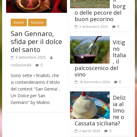
borg
o delle pecore del
buon pecorino
Eventi
Notizie
0
3 Settembre 2025
San Gennaro,
sfida per il dolce
Vitig
del santo
no
Italia
3 Settembre 2025
, il
redazionale
0
palcoscenico del
vino
Sono sette i finalisti, che
si contenderanno il titolo
0
18 Novembre 2024
del contest “San Genna’…
Un Dolce per San
Deliz
Gennaro” by Mulino
ia al
limo
ne o
Cassata siciliana?
0
2 Aprile 2024