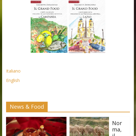
Italiano
English
News & Food
Nor
ma,
il