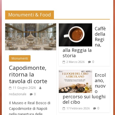
Monumenti & Food
Caffè
della
Regi
na,
alla Reggia la
storia
Monumenti
0
2 Marzo 2026
Capodimonte,
ritorna la
Ercol
tavola di corte
ano,
nuov
11 Giugno 2026
o
redazionale
0
percorso sui luoghi
del cibo
Il Museo e Real Bosco di
Capodimonte di Napoli
0
17 Febbraio 2026
nella riapertura delle