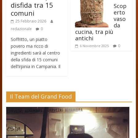
disfida tra 15
Scop
comuni
erto
vaso
25 Febbraio 2026
da
redazionale
0
cucina, tra più
antichi
Soffritto, un piatto
povero ma ricco di
0
6 Novembre 2025
ingredienti sarà al centro
della sfida di 15 comuni
dell’Irpinia in Campania. Il
Il Team del Grand Food