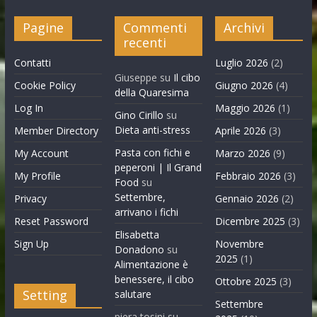
Pagine
Commenti
Archivi
recenti
Contatti
Luglio 2026
(2)
Giuseppe
su
Il cibo
Cookie Policy
Giugno 2026
(4)
della Quaresima
Log In
Maggio 2026
(1)
Gino Cirillo
su
Dieta anti-stress
Member Directory
Aprile 2026
(3)
Pasta con fichi e
My Account
Marzo 2026
(9)
peperoni | Il Grand
My Profile
Febbraio 2026
(3)
Food
su
Settembre,
Privacy
Gennaio 2026
(2)
arrivano i fichi
Reset Password
Dicembre 2025
(3)
Elisabetta
Sign Up
Novembre
Donadono
su
2025
(1)
Alimentazione è
benessere, il cibo
Ottobre 2025
(3)
Setting
salutare
Settembre
piera tosini
su