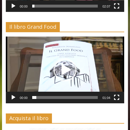
00:00
02:07
Il libro Grand Food
Video
Player
00:00
01:04
Acquista il libro