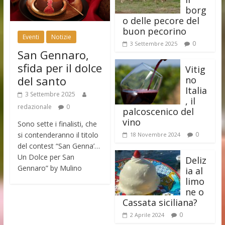
borg
o delle pecore del
buon pecorino
Eventi
Notizie
0
3 Settembre 2025
San Gennaro,
sfida per il dolce
Vitig
del santo
no
Italia
3 Settembre 2025
, il
redazionale
0
palcoscenico del
vino
Sono sette i finalisti, che
si contenderanno il titolo
0
18 Novembre 2024
del contest “San Genna’…
Un Dolce per San
Deliz
Gennaro” by Mulino
ia al
limo
ne o
Cassata siciliana?
0
2 Aprile 2024