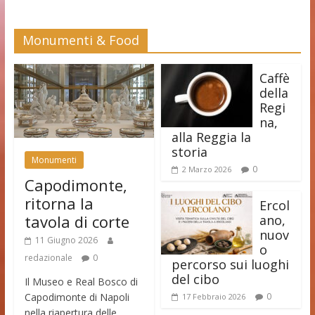
Monumenti & Food
Caffè
della
Regi
na,
alla Reggia la
storia
Monumenti
0
2 Marzo 2026
Capodimonte,
ritorna la
Ercol
tavola di corte
ano,
nuov
11 Giugno 2026
o
redazionale
0
percorso sui luoghi
del cibo
Il Museo e Real Bosco di
Capodimonte di Napoli
0
17 Febbraio 2026
nella riapertura delle