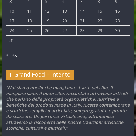
3
4
5
6
7
8
9
10
11
12
13
14
15
16
17
18
19
20
21
22
23
24
25
26
27
28
29
30
31
« Lug
Il Grand Food – Intento
“Noi siamo quello che mangiamo. L’arte del cibo, il
mangiare sano, il buon cibo, raccontato attraverso articoli
che parlano delle proprietà organolettiche, nutritive e
benefiche dei prodotti made in Italy. Ricette contemporane
e storiche, semplici o articolate, sempre gratuite e pronte
da scaricare. Un percorso virtuale enogastronomico
attraverso la riscoperta delle nostre tradizioni artistiche,
storiche, culturali e musicali.”