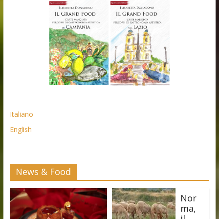
Italiano
English
News & Food
Nor
ma,
il