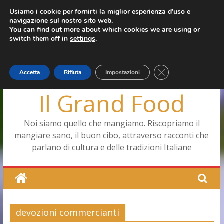
Salta
Usiamo i cookie per fornirti la miglior esperienza d'uso e
mercoledì, Agosto 5, 2026
navigazione sul nostro sito web.
al
Ultimo:
Pizza a Corte
You can find out more about which cookies we are using or
contenuto
Menopausa, una forma smagliante senza età
switch them off in
settings
.
La vita quotidiana dell’antica Ercolano
Le carote, alleate della pelle e non solo
Capodimonte, ritorna la tavola di corte
Close GDPR Cookie
Accetta
Rifiuta
Impostazioni
Il Grand Food
Noi siamo quello che mangiamo. Riscopriamo il
mangiare sano, il buon cibo, attraverso racconti che
parlano di cultura e delle tradizioni Italiane
devozioni commercianti