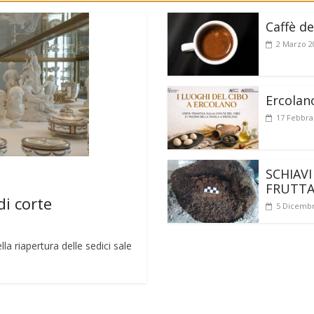
Caffè de
2 Marzo 2
Ercolan
17 Febbra
SCHIAVI
FRUTT
di corte
5 Dicembr
a riapertura delle sedici sale