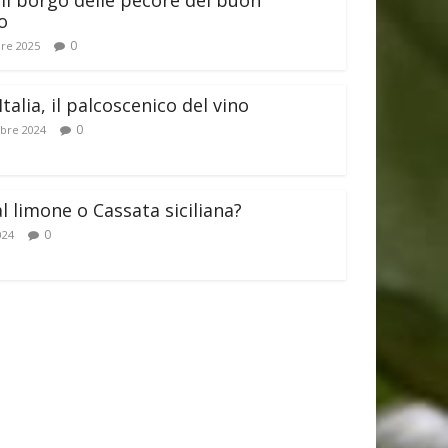
il borgo delle pecore del buon
o
0
re 2025
Italia, il palcoscenico del vino
0
bre 2024
al limone o Cassata siciliana?
0
024