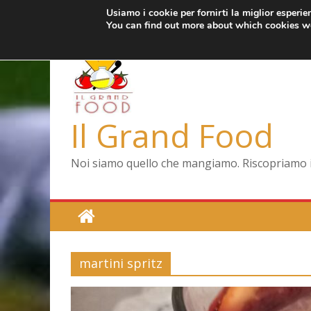
Usiamo i cookie per fornirti la miglior esperi
Salta
giovedì, Agosto 6, 2026
Ultimo:
Pizza a Corte
You can find out more about which cookies we
al
Menopausa, una f
contenuto
La vita quotidiana 
Le carote, alleate 
Capodimonte, ritor
Il Grand Food
Noi siamo quello che mangiamo. Riscopriamo il 
martini spritz