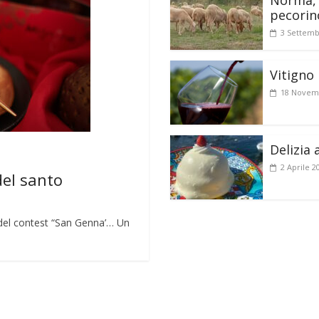
Norma, 
pecorin
3 Settemb
Vitigno 
18 Novem
Delizia 
2 Aprile 2
del santo
lo del contest “San Genna’… Un