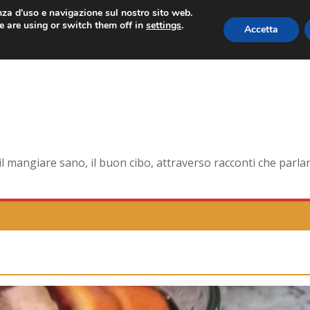
enza d'uso e navigazione sul nostro sito web.
 are using or switch them off in
settings
.
Accetta
orma smagliante senza età
dell’antica Ercolano
della pelle e non solo
na la tavola di corte
mangiare sano, il buon cibo, attraverso racconti che parlano 