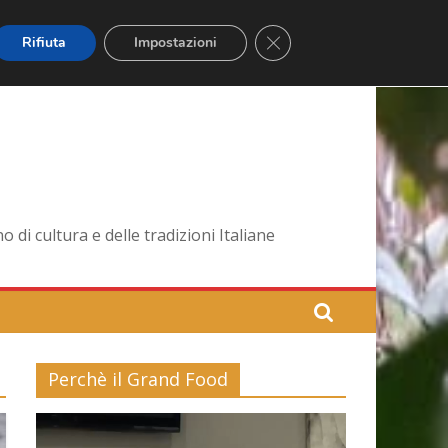
Close GDPR Cookie Banner
Rifiuta
Impostazioni
di cultura e delle tradizioni Italiane
Perchè il Grand Food
Video
Player