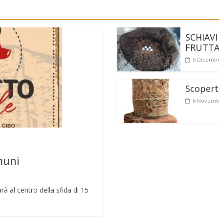
SCHIAVI
FRUTT
5 Dicembr
Scoperto
6 Novemb
muni
rà al centro della sfida di 15