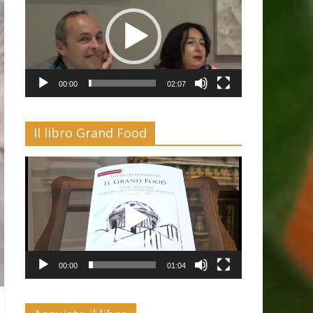
00:00
02:07
Il libro Grand Food
Video
Player
00:00
01:04