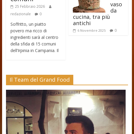
vaso
25 Febbraio 2026
da
redazionale
0
cucina, tra più
antichi
Soffritto, un piatto
povero ma ricco di
0
6 Novembre 2025
ingredienti sarà al centro
della sfida di 15 comuni
dell’Irpinia in Campania. Il
Il Team del Grand Food