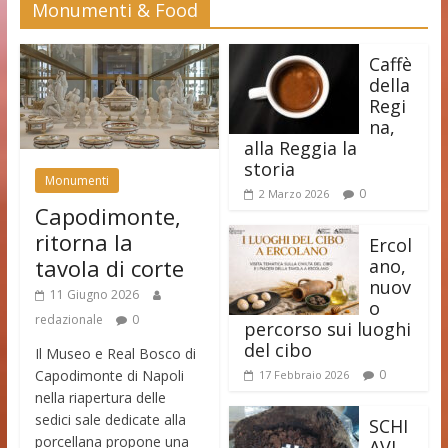
Monumenti & Food
Caffè
della
Regi
na,
alla Reggia la
storia
Monumenti
0
2 Marzo 2026
Capodimonte,
ritorna la
Ercol
tavola di corte
ano,
nuov
11 Giugno 2026
o
redazionale
0
percorso sui luoghi
del cibo
Il Museo e Real Bosco di
Capodimonte di Napoli
0
17 Febbraio 2026
nella riapertura delle
sedici sale dedicate alla
SCHI
porcellana propone una
AVI