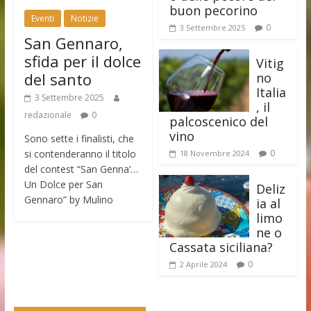
buon pecorino
Eventi
Notizie
0
3 Settembre 2025
San Gennaro,
sfida per il dolce
Vitig
del santo
no
Italia
3 Settembre 2025
, il
redazionale
0
palcoscenico del
vino
Sono sette i finalisti, che
si contenderanno il titolo
0
18 Novembre 2024
del contest “San Genna’…
Un Dolce per San
Deliz
Gennaro” by Mulino
ia al
limo
ne o
Cassata siciliana?
0
2 Aprile 2024