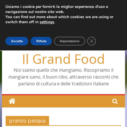
Salta
Usiamo i cookie per fornirti la miglior esperienza d'uso e
giovedì, Agosto 6, 2026
navigazione sul nostro sito web.
al
Ultimo:
Pizza a Corte
You can find out more about which cookies we are using or
contenuto
Menopausa, una forma smagliante senza età
switch them off in
settings
.
La vita quotidiana dell’antica Ercolano
Le carote, alleate della pelle e non solo
Capodimonte, ritorna la tavola di corte
Close GDPR Cookie
Accetta
Rifiuta
Impostazioni
Il Grand Food
Noi siamo quello che mangiamo. Riscopriamo il
mangiare sano, il buon cibo, attraverso racconti che
parlano di cultura e delle tradizioni Italiane
pranzo pasqua