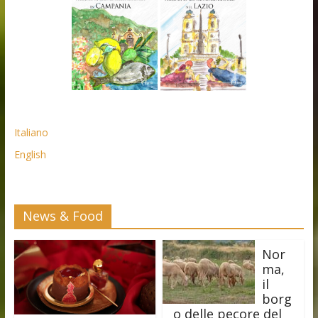
Italiano
English
News & Food
Nor
ma,
il
borg
o delle pecore del