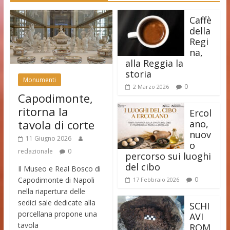
Caffè
della
Regi
na,
alla Reggia la
storia
Monumenti
0
2 Marzo 2026
Capodimonte,
ritorna la
Ercol
tavola di corte
ano,
nuov
11 Giugno 2026
o
redazionale
0
percorso sui luoghi
del cibo
Il Museo e Real Bosco di
Capodimonte di Napoli
0
17 Febbraio 2026
nella riapertura delle
sedici sale dedicate alla
SCHI
porcellana propone una
AVI
tavola
ROM