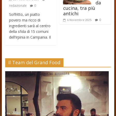
da
redazionale
0
cucina, tra più
antichi
Soffritto, un piatto
povero ma ricco di
0
6 Novembre 2025
ingredienti sarà al centro
della sfida di 15 comuni
dell’Irpinia in Campania. Il
Il Team del Grand Food