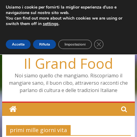
Salta
Usiamo i cookie per fornirti la miglior esperienza d'uso e
giovedì, Agosto 6, 2026
navigazione sul nostro sito web.
al
Ultimo:
Pizza a Corte
You can find out more about which cookies we are using or
contenuto
Menopausa, una forma smagliante senza età
switch them off in
settings
.
La vita quotidiana dell’antica Ercolano
Le carote, alleate della pelle e non solo
Capodimonte, ritorna la tavola di corte
Close GDPR Cookie
Accetta
Rifiuta
Impostazioni
Il Grand Food
Noi siamo quello che mangiamo. Riscopriamo il
mangiare sano, il buon cibo, attraverso racconti che
parlano di cultura e delle tradizioni Italiane
primi mille giorni vita