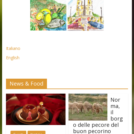
Italiano
English
News & Food
Nor
ma,
il
borg
o delle pecore del
buon pecorino