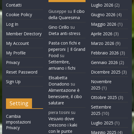
Contatti
Luglio 2026
(2)
Giuseppe
su
Il cibo
Cookie Policy
Giugno 2026
(4)
della Quaresima
Log In
Maggio 2026
(1)
Gino Cirillo
su
Dieta anti-stress
Member Directory
Aprile 2026
(3)
Pasta con fichi e
My Account
Marzo 2026
(9)
peperoni | Il Grand
My Profile
Febbraio 2026
(3)
Food
su
Settembre,
Privacy
Gennaio 2026
(2)
arrivano i fichi
Reset Password
Dicembre 2025
(3)
Elisabetta
Sign Up
Novembre
Donadono
su
2025
(1)
Alimentazione è
benessere, il cibo
Ottobre 2025
(3)
Setting
salutare
Settembre
piera tosini
su
2025
(10)
Cambia
Vesuvio dove
impostazioni
Luglio 2025
(1)
crescono i kaki
Privacy
con le punte
Maggio 2025
(4)