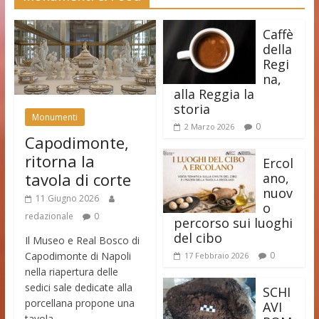
Caffè
della
Regi
na,
alla Reggia la
storia
Monumenti
0
2 Marzo 2026
Capodimonte,
ritorna la
Ercol
tavola di corte
ano,
nuov
11 Giugno 2026
o
redazionale
0
percorso sui luoghi
del cibo
Il Museo e Real Bosco di
Capodimonte di Napoli
0
17 Febbraio 2026
nella riapertura delle
sedici sale dedicate alla
SCHI
porcellana propone una
AVI
tavola