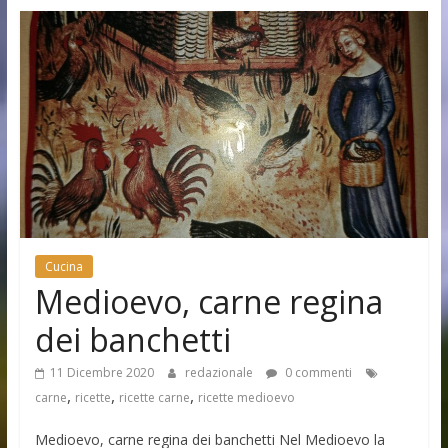
Cucina
Medioevo, carne regina
dei banchetti
11 Dicembre 2020
redazionale
0 commenti
,
,
,
carne
ricette
ricette carne
ricette medioevo
Medioevo, carne regina dei banchetti Nel Medioevo la