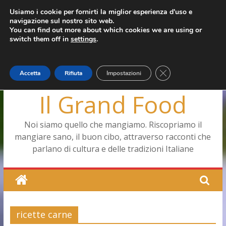
Salta
Usiamo i cookie per fornirti la miglior esperienza d'uso e
giovedì, Agosto 6, 2026
navigazione sul nostro sito web.
al
Ultimo:
Pizza a Corte
You can find out more about which cookies we are using or
contenuto
Menopausa, una forma smagliante senza età
switch them off in
settings
.
La vita quotidiana dell’antica Ercolano
Le carote, alleate della pelle e non solo
Capodimonte, ritorna la tavola di corte
Close GDPR Cookie
Accetta
Rifiuta
Impostazioni
Il Grand Food
Noi siamo quello che mangiamo. Riscopriamo il
mangiare sano, il buon cibo, attraverso racconti che
parlano di cultura e delle tradizioni Italiane
ricette carne