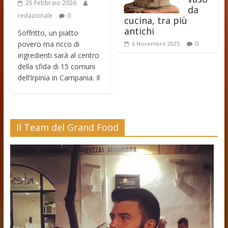
25 Febbraio 2026
da
redazionale
0
cucina, tra più
antichi
Soffritto, un piatto
povero ma ricco di
0
6 Novembre 2025
ingredienti sarà al centro
della sfida di 15 comuni
dell’Irpinia in Campania. Il
Il Team del Grand Food