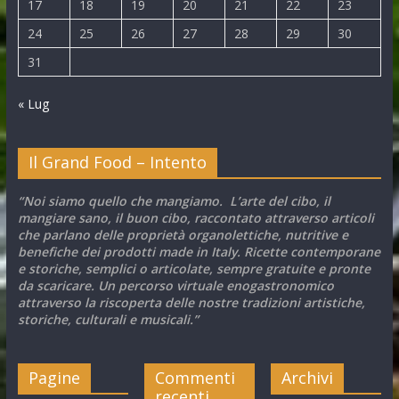
17
18
19
20
21
22
23
24
25
26
27
28
29
30
31
« Lug
Il Grand Food – Intento
“Noi siamo quello che mangiamo. L’arte del cibo, il
mangiare sano, il buon cibo, raccontato attraverso articoli
che parlano delle proprietà organolettiche, nutritive e
benefiche dei prodotti made in Italy. Ricette contemporane
e storiche, semplici o articolate, sempre gratuite e pronte
da scaricare. Un percorso virtuale enogastronomico
attraverso la riscoperta delle nostre tradizioni artistiche,
storiche, culturali e musicali.”
Pagine
Commenti
Archivi
recenti