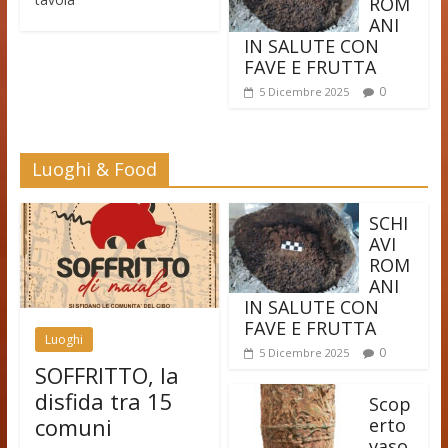
ROM
ANI
IN SALUTE CON
FAVE E FRUTTA
0
5 Dicembre 2025
Luoghi & Food
SCHI
AVI
ROM
ANI
IN SALUTE CON
FAVE E FRUTTA
Luoghi
0
5 Dicembre 2025
SOFFRITTO, la
disfida tra 15
Scop
comuni
erto
vaso