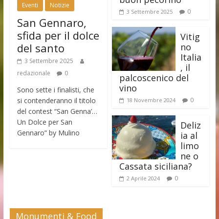
Eventi
Notizie
0
3 Settembre 2025
San Gennaro,
sfida per il dolce
Vitig
del santo
no
Italia
3 Settembre 2025
, il
redazionale
0
palcoscenico del
vino
Sono sette i finalisti, che
si contenderanno il titolo
0
18 Novembre 2024
del contest “San Genna’…
Un Dolce per San
Deliz
Gennaro” by Mulino
ia al
limo
ne o
Cassata siciliana?
0
2 Aprile 2024
Monumenti & Food