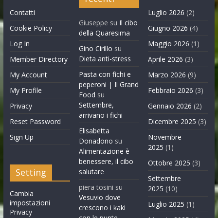
Contatti
Luglio 2026
(2)
Giuseppe
su
Il cibo
Cookie Policy
Giugno 2026
(4)
della Quaresima
Log In
Maggio 2026
(1)
Gino Cirillo
su
Dieta anti-stress
Member Directory
Aprile 2026
(3)
Pasta con fichi e
My Account
Marzo 2026
(9)
peperoni | Il Grand
My Profile
Febbraio 2026
(3)
Food
su
Settembre,
Privacy
Gennaio 2026
(2)
arrivano i fichi
Reset Password
Dicembre 2025
(3)
Elisabetta
Sign Up
Novembre
Donadono
su
2025
(1)
Alimentazione è
benessere, il cibo
Ottobre 2025
(3)
Setting
salutare
Settembre
piera tosini
su
2025
(10)
Cambia
Vesuvio dove
impostazioni
Luglio 2025
(1)
crescono i kaki
Privacy
con le punte