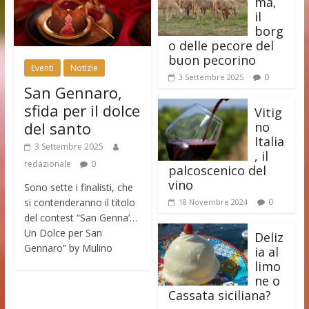
ma,
il
borg
o delle pecore del
buon pecorino
Eventi
Notizie
0
3 Settembre 2025
San Gennaro,
sfida per il dolce
Vitig
del santo
no
Italia
3 Settembre 2025
, il
redazionale
0
palcoscenico del
vino
Sono sette i finalisti, che
si contenderanno il titolo
0
18 Novembre 2024
del contest “San Genna’…
Un Dolce per San
Deliz
Gennaro” by Mulino
ia al
limo
ne o
Cassata siciliana?