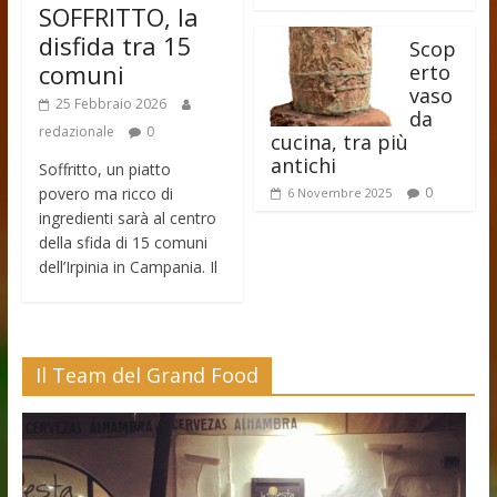
SOFFRITTO, la
disfida tra 15
Scop
comuni
erto
vaso
25 Febbraio 2026
da
redazionale
0
cucina, tra più
antichi
Soffritto, un piatto
povero ma ricco di
0
6 Novembre 2025
ingredienti sarà al centro
della sfida di 15 comuni
dell’Irpinia in Campania. Il
Il Team del Grand Food