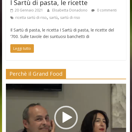
I Sartù di pasta, le ricette
20 Gennaio 2021
Elisabetta Donadono
0 commenti
,
,
ricetta sartù di riso
sartù
sartù di riso
Il Sartù di pasta, le ricetta I Sartù di pasta, le ricette del
‘700. Sulle tavole dei suntuosi banchetti di
Leggi tutto
Perchè il Grand Food
Video
Player