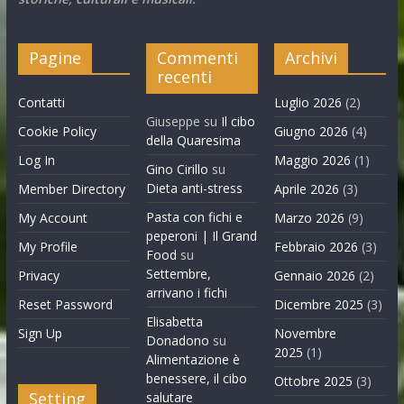
Pagine
Commenti
Archivi
recenti
Contatti
Luglio 2026
(2)
Giuseppe
su
Il cibo
Cookie Policy
Giugno 2026
(4)
della Quaresima
Log In
Maggio 2026
(1)
Gino Cirillo
su
Dieta anti-stress
Member Directory
Aprile 2026
(3)
Pasta con fichi e
My Account
Marzo 2026
(9)
peperoni | Il Grand
My Profile
Febbraio 2026
(3)
Food
su
Settembre,
Privacy
Gennaio 2026
(2)
arrivano i fichi
Reset Password
Dicembre 2025
(3)
Elisabetta
Sign Up
Novembre
Donadono
su
2025
(1)
Alimentazione è
benessere, il cibo
Ottobre 2025
(3)
Setting
salutare