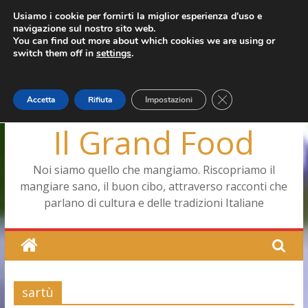
Salta
Usiamo i cookie per fornirti la miglior esperienza d'uso e
martedì, Agosto 4, 2026
navigazione sul nostro sito web.
al
Ultimo:
Pizza a Corte
You can find out more about which cookies we are using or
contenuto
Menopausa, una forma smagliante senza età
switch them off in
settings
.
La vita quotidiana dell’antica Ercolano
Le carote, alleate della pelle e non solo
Capodimonte, ritorna la tavola di corte
Close GDPR Cookie
Accetta
Rifiuta
Impostazioni
Il Grand Food
Noi siamo quello che mangiamo. Riscopriamo il
mangiare sano, il buon cibo, attraverso racconti che
parlano di cultura e delle tradizioni Italiane
sartù