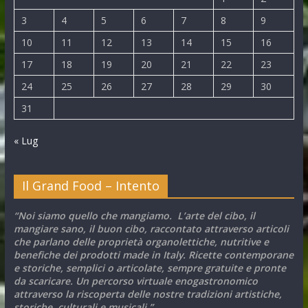
3
4
5
6
7
8
9
10
11
12
13
14
15
16
17
18
19
20
21
22
23
24
25
26
27
28
29
30
31
« Lug
Il Grand Food – Intento
“Noi siamo quello che mangiamo. L’arte del cibo, il
mangiare sano, il buon cibo, raccontato attraverso articoli
che parlano delle proprietà organolettiche, nutritive e
benefiche dei prodotti made in Italy. Ricette contemporane
e storiche, semplici o articolate, sempre gratuite e pronte
da scaricare. Un percorso virtuale enogastronomico
attraverso la riscoperta delle nostre tradizioni artistiche,
storiche, culturali e musicali.”