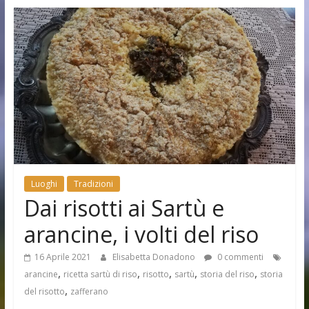
Luoghi
Tradizioni
Dai risotti ai Sartù e
arancine, i volti del riso
16 Aprile 2021
Elisabetta Donadono
0 commenti
,
,
,
,
,
arancine
ricetta sartù di riso
risotto
sartù
storia del riso
storia
,
del risotto
zafferano