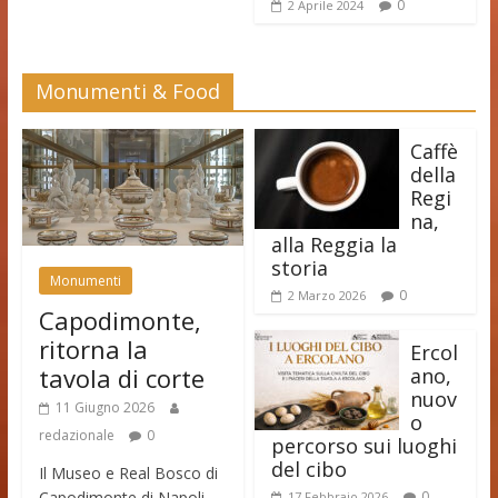
0
2 Aprile 2024
Monumenti & Food
Caffè
della
Regi
na,
alla Reggia la
storia
Monumenti
0
2 Marzo 2026
Capodimonte,
ritorna la
Ercol
tavola di corte
ano,
nuov
11 Giugno 2026
o
redazionale
0
percorso sui luoghi
del cibo
Il Museo e Real Bosco di
Capodimonte di Napoli
0
17 Febbraio 2026