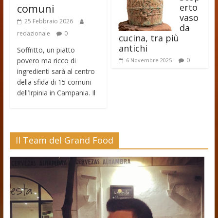
comuni
erto
vaso
25 Febbraio 2026
da
redazionale
0
cucina, tra più
antichi
Soffritto, un piatto
povero ma ricco di
0
6 Novembre 2025
ingredienti sarà al centro
della sfida di 15 comuni
dell’Irpinia in Campania. Il
Il Team del Grand Food