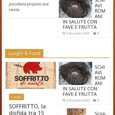
SCHI
porcellana propone una
AVI
tavola
ROM
ANI
IN SALUTE CON
FAVE E FRUTTA
0
5 Dicembre 2025
Luoghi & Food
SCHI
AVI
ROM
ANI
IN SALUTE CON
FAVE E FRUTTA
Luoghi
0
5 Dicembre 2025
SOFFRITTO, la
disfida tra 15
Scop