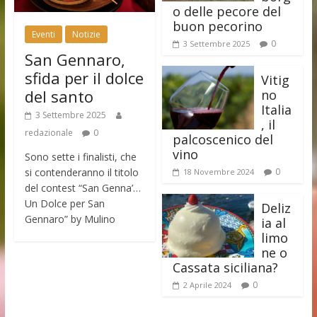
o delle pecore del
buon pecorino
Eventi
Notizie
0
3 Settembre 2025
San Gennaro,
sfida per il dolce
Vitig
del santo
no
Italia
3 Settembre 2025
, il
redazionale
0
palcoscenico del
vino
Sono sette i finalisti, che
si contenderanno il titolo
0
18 Novembre 2024
del contest “San Genna’…
Un Dolce per San
Deliz
Gennaro” by Mulino
ia al
limo
ne o
Cassata siciliana?
0
2 Aprile 2024