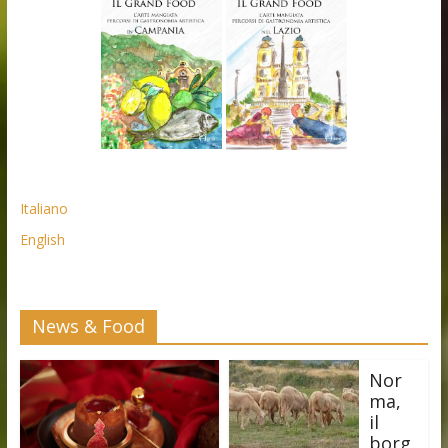
Italiano
English
News & Food
Nor
ma,
il
borg