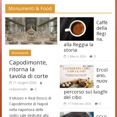
Monumenti & Food
Caffè
della
Regi
na,
alla Reggia la
storia
Monumenti
0
2 Marzo 2026
Capodimonte,
ritorna la
Ercol
tavola di corte
ano,
nuov
11 Giugno 2026
o
redazionale
0
percorso sui luoghi
del cibo
Il Museo e Real Bosco di
Capodimonte di Napoli
0
17 Febbraio 2026
nella riapertura delle
sedici sale dedicate alla