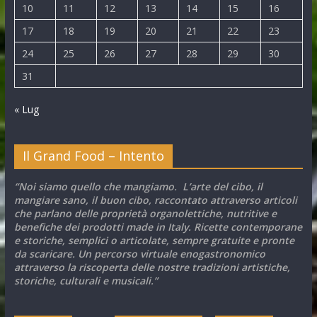
10
11
12
13
14
15
16
17
18
19
20
21
22
23
24
25
26
27
28
29
30
31
« Lug
Il Grand Food – Intento
“Noi siamo quello che mangiamo. L’arte del cibo, il
mangiare sano, il buon cibo, raccontato attraverso articoli
che parlano delle proprietà organolettiche, nutritive e
benefiche dei prodotti made in Italy. Ricette contemporane
e storiche, semplici o articolate, sempre gratuite e pronte
da scaricare. Un percorso virtuale enogastronomico
attraverso la riscoperta delle nostre tradizioni artistiche,
storiche, culturali e musicali.”