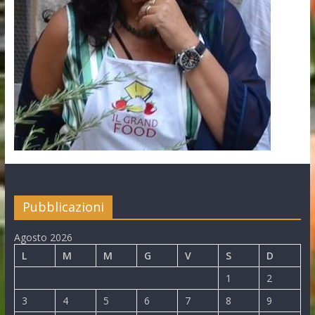
Pubblicazioni
Agosto 2026
L
M
M
G
V
S
D
1
2
3
4
5
6
7
8
9