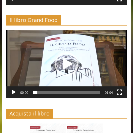
Il libro Grand Food
Video
Player
00:00
01:04
Acquista il libro