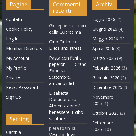
Pagine
Commenti
Archivi
recenti
Contatti
Luglio 2026
(2)
Giuseppe
su
Il cibo
Cookie Policy
Giugno 2026
(4)
della Quaresima
Log In
Maggio 2026
(1)
Gino Cirillo
su
Dieta anti-stress
Member Directory
Aprile 2026
(3)
Pasta con fichi e
My Account
Marzo 2026
(9)
peperoni | Il Grand
My Profile
Febbraio 2026
(3)
Food
su
Settembre,
Privacy
Gennaio 2026
(2)
arrivano i fichi
Reset Password
Dicembre 2025
(3)
Elisabetta
Sign Up
Novembre
Donadono
su
2025
(1)
Alimentazione è
benessere, il cibo
Ottobre 2025
(3)
Setting
salutare
Settembre
piera tosini
su
2025
(10)
Cambia
Vesuvio dove