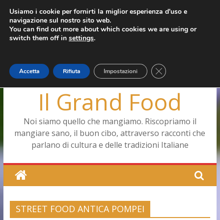
Salta
Usiamo i cookie per fornirti la miglior esperienza d'uso e
martedì, Agosto 4, 2026
navigazione sul nostro sito web.
al
Ultimo:
Pizza a Corte
You can find out more about which cookies we are using or
contenuto
Menopausa, una forma smagliante senza età
switch them off in
settings
.
La vita quotidiana dell’antica Ercolano
Le carote, alleate della pelle e non solo
Capodimonte, ritorna la tavola di corte
Close GDPR Cookie
Accetta
Rifiuta
Impostazioni
Il Grand Food
Noi siamo quello che mangiamo. Riscopriamo il
mangiare sano, il buon cibo, attraverso racconti che
parlano di cultura e delle tradizioni Italiane
STREET FOOD ANTICA POMPEI