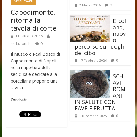
Monumenti
0
2 Marzo 2026
Capodimonte,
ritorna la
Ercol
tavola di corte
ano,
nuov
11 Giugno 2026
o
redazionale
0
percorso sui luoghi
del cibo
Il Museo e Real Bosco di
Capodimonte di Napoli
0
17 Febbraio 2026
nella riapertura delle
sedici sale dedicate alla
SCHI
porcellana propone una
AVI
tavola
ROM
ANI
Condividi:
IN SALUTE CON
FAVE E FRUTTA
0
5 Dicembre 2025