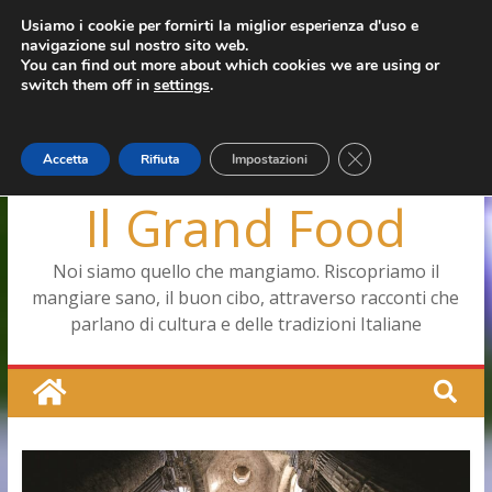
Salta
Usiamo i cookie per fornirti la miglior esperienza d'uso e
giovedì, Agosto 6, 2026
navigazione sul nostro sito web.
al
Ultimo:
Capodimonte, ritorna la tavola di corte
You can find out more about which cookies we are using or
contenuto
Pizza a Corte
switch them off in
settings
.
Menopausa, una forma smagliante senza età
La vita quotidiana dell’antica Ercolano
Le carote, alleate della pelle e non solo
Close GDPR Cookie
Accetta
Rifiuta
Impostazioni
Il Grand Food
Noi siamo quello che mangiamo. Riscopriamo il
mangiare sano, il buon cibo, attraverso racconti che
parlano di cultura e delle tradizioni Italiane