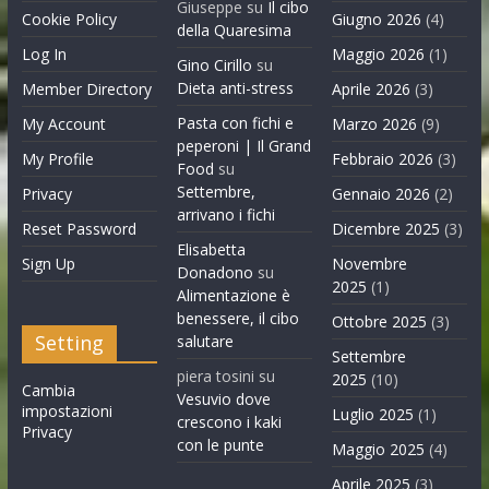
Giuseppe
su
Il cibo
Cookie Policy
Giugno 2026
(4)
della Quaresima
Log In
Maggio 2026
(1)
Gino Cirillo
su
Dieta anti-stress
Member Directory
Aprile 2026
(3)
Pasta con fichi e
My Account
Marzo 2026
(9)
peperoni | Il Grand
My Profile
Febbraio 2026
(3)
Food
su
Settembre,
Privacy
Gennaio 2026
(2)
arrivano i fichi
Reset Password
Dicembre 2025
(3)
Elisabetta
Sign Up
Novembre
Donadono
su
2025
(1)
Alimentazione è
benessere, il cibo
Ottobre 2025
(3)
Setting
salutare
Settembre
piera tosini
su
2025
(10)
Cambia
Vesuvio dove
impostazioni
Luglio 2025
(1)
crescono i kaki
Privacy
con le punte
Maggio 2025
(4)
Aprile 2025
(3)