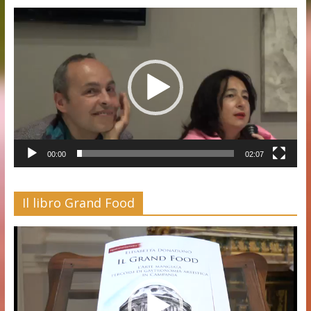
Video
Player
00:00
02:07
Il libro Grand Food
Video
Player