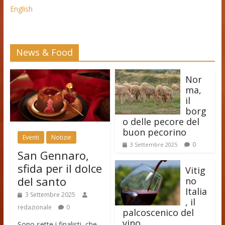
English
News & Food
Nor
ma,
il
borg
o delle pecore del
buon pecorino
Eventi
Notizie
0
3 Settembre 2025
San Gennaro,
sfida per il dolce
Vitig
del santo
no
Italia
3 Settembre 2025
, il
redazionale
0
palcoscenico del
vino
Sono sette i finalisti, che