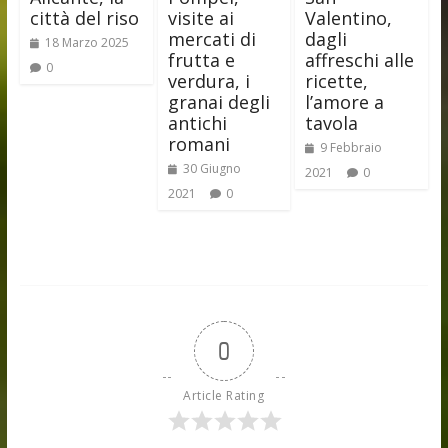
città del riso
visite ai
Valentino,
mercati di
dagli
18 Marzo 2025
frutta e
affreschi alle
0
verdura, i
ricette,
granai degli
l’amore a
antichi
tavola
romani
9 Febbraio
30 Giugno
2021
0
2021
0
0
Article Rating