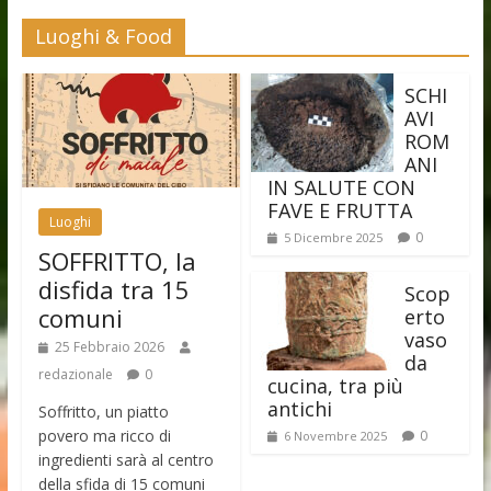
Luoghi & Food
SCHI
AVI
ROM
ANI
IN SALUTE CON
FAVE E FRUTTA
Luoghi
0
5 Dicembre 2025
SOFFRITTO, la
disfida tra 15
Scop
comuni
erto
vaso
25 Febbraio 2026
da
redazionale
0
cucina, tra più
antichi
Soffritto, un piatto
povero ma ricco di
0
6 Novembre 2025
ingredienti sarà al centro
della sfida di 15 comuni