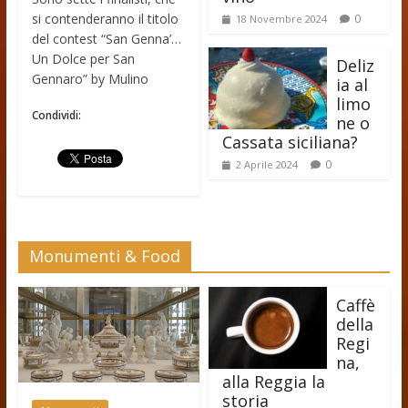
si contenderanno il titolo
0
18 Novembre 2024
del contest “San Genna’…
Un Dolce per San
Deliz
Gennaro” by Mulino
ia al
limo
Condividi:
ne o
Cassata siciliana?
0
2 Aprile 2024
Monumenti & Food
Caffè
della
Regi
na,
alla Reggia la
storia