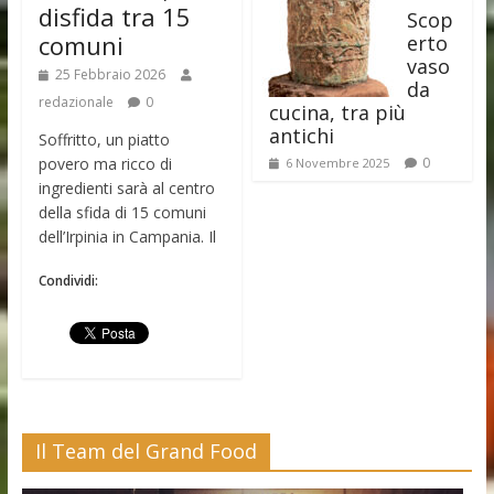
disfida tra 15
Scop
comuni
erto
vaso
25 Febbraio 2026
da
redazionale
0
cucina, tra più
antichi
Soffritto, un piatto
povero ma ricco di
0
6 Novembre 2025
ingredienti sarà al centro
della sfida di 15 comuni
dell’Irpinia in Campania. Il
Condividi:
Il Team del Grand Food