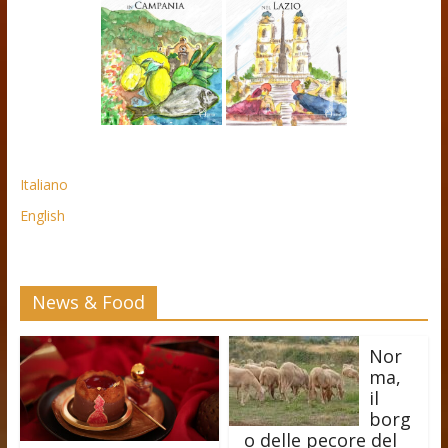
Italiano
English
News & Food
Nor
ma,
il
borg
o delle pecore del