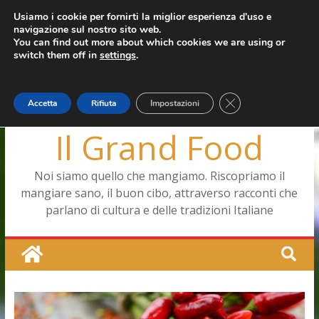
Salta
Usiamo i cookie per fornirti la miglior esperienza d'uso e
mercoledì, Agosto 5, 2026
navigazione sul nostro sito web.
al
Ultimo:
Capodimonte, ritorna la tavola di corte
You can find out more about which cookies we are using or
contenuto
Pizza a Corte
switch them off in
settings
.
Menopausa, una forma smagliante senza età
La vita quotidiana dell’antica Ercolano
Le carote, alleate della pelle e non solo
Close GDPR Cookie
Accetta
Rifiuta
Impostazioni
Il Grand Food
Noi siamo quello che mangiamo. Riscopriamo il
mangiare sano, il buon cibo, attraverso racconti che
parlano di cultura e delle tradizioni Italiane