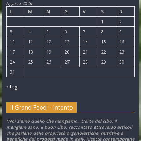
Agosto 2026
L
M
M
G
V
S
D
1
2
3
4
5
6
7
8
9
10
11
12
13
14
15
16
17
18
19
20
21
22
23
24
25
26
27
28
29
30
31
« Lug
Il Grand Food – Intento
“Noi siamo quello che mangiamo. L’arte del cibo, il
mangiare sano, il buon cibo, raccontato attraverso articoli
che parlano delle proprietà organolettiche, nutritive e
benefiche dei prodotti made in Italy. Ricette contemporane