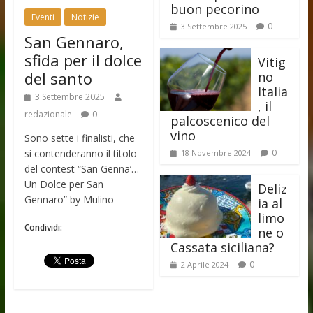
buon pecorino
Eventi
Notizie
0
3 Settembre 2025
San Gennaro,
sfida per il dolce
Vitig
del santo
no
Italia
3 Settembre 2025
, il
redazionale
0
palcoscenico del
vino
Sono sette i finalisti, che
si contenderanno il titolo
0
18 Novembre 2024
del contest “San Genna’…
Un Dolce per San
Deliz
Gennaro” by Mulino
ia al
limo
Condividi:
ne o
Cassata siciliana?
0
2 Aprile 2024