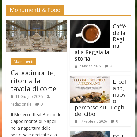
Monumenti & Food
Caffè
della
Regi
na,
alla Reggia la
storia
Monumenti
0
2 Marzo 2026
Capodimonte,
ritorna la
Ercol
tavola di corte
ano,
nuov
11 Giugno 2026
o
redazionale
0
percorso sui luoghi
del cibo
Il Museo e Real Bosco di
Capodimonte di Napoli
0
17 Febbraio 2026
nella riapertura delle
sedici sale dedicate alla
SCHI