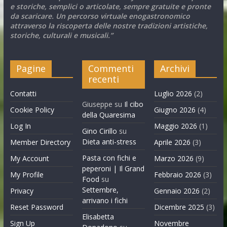
e storiche, semplici o articolate, sempre gratuite e pronte
da scaricare. Un percorso virtuale enogastronomico
attraverso la riscoperta delle nostre tradizioni artistiche,
storiche, culturali e musicali.”
Pagine
Commenti
Archivi
recenti
Contatti
Luglio 2026
(2)
Giuseppe
su
Il cibo
Cookie Policy
Giugno 2026
(4)
della Quaresima
Log In
Maggio 2026
(1)
Gino Cirillo
su
Dieta anti-stress
Member Directory
Aprile 2026
(3)
Pasta con fichi e
My Account
Marzo 2026
(9)
peperoni | Il Grand
My Profile
Febbraio 2026
(3)
Food
su
Settembre,
Privacy
Gennaio 2026
(2)
arrivano i fichi
Reset Password
Dicembre 2025
(3)
Elisabetta
Sign Up
Novembre