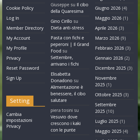
Giuseppe
su
Il cibo
Cookie Policy
Giugno 2026
(4)
della Quaresima
Log In
Maggio 2026
(1)
Gino Cirillo
su
Dieta anti-stress
Member Directory
Aprile 2026
(3)
Pasta con fichi e
My Account
Marzo 2026
(9)
peperoni | Il Grand
My Profile
Febbraio 2026
(3)
Food
su
Settembre,
Privacy
Gennaio 2026
(2)
arrivano i fichi
Reset Password
Dicembre 2025
(3)
Elisabetta
Sign Up
Novembre
Donadono
su
2025
(1)
Alimentazione è
benessere, il cibo
Ottobre 2025
(3)
Setting
salutare
Settembre
piera tosini
su
2025
(10)
Cambia
Vesuvio dove
impostazioni
Luglio 2025
(1)
crescono i kaki
Privacy
con le punte
Maggio 2025
(4)