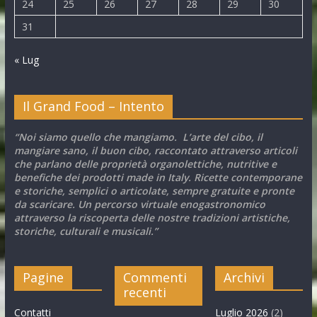
24
25
26
27
28
29
30
31
« Lug
Il Grand Food – Intento
“Noi siamo quello che mangiamo. L’arte del cibo, il
mangiare sano, il buon cibo, raccontato attraverso articoli
che parlano delle proprietà organolettiche, nutritive e
benefiche dei prodotti made in Italy. Ricette contemporane
e storiche, semplici o articolate, sempre gratuite e pronte
da scaricare. Un percorso virtuale enogastronomico
attraverso la riscoperta delle nostre tradizioni artistiche,
storiche, culturali e musicali.”
Pagine
Commenti
Archivi
recenti
Contatti
Luglio 2026
(2)