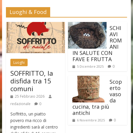
Luoghi & Food
SCHI
AVI
ROM
ANI
IN SALUTE CON
FAVE E FRUTTA
Luoghi
0
5 Dicembre 2025
SOFFRITTO, la
disfida tra 15
Scop
comuni
erto
vaso
25 Febbraio 2026
da
redazionale
0
cucina, tra più
antichi
Soffritto, un piatto
povero ma ricco di
0
6 Novembre 2025
ingredienti sarà al centro