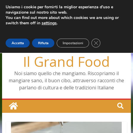
Salta
Usiamo i cookie per fornirti la miglior esperienza d'uso e
giovedì, Agosto 6, 2026
navigazione sul nostro sito web.
al
Ultimo:
Capodimonte, ritorna la tavola di corte
You can find out more about which cookies we are using or
contenuto
Pizza a Corte
switch them off in
settings
.
Menopausa, una forma smagliante senza età
La vita quotidiana dell’antica Ercolano
Le carote, alleate della pelle e non solo
Close GDPR Cookie
Accetta
Rifiuta
Impostazioni
Il Grand Food
Noi siamo quello che mangiamo. Riscopriamo il
mangiare sano, il buon cibo, attraverso racconti che
parlano di cultura e delle tradizioni Italiane