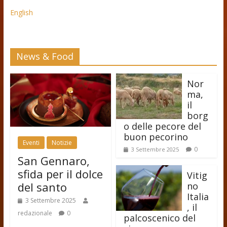
English
News & Food
Nor
ma,
il
borg
o delle pecore del
buon pecorino
Eventi
Notizie
0
3 Settembre 2025
San Gennaro,
sfida per il dolce
Vitig
del santo
no
Italia
3 Settembre 2025
, il
redazionale
0
palcoscenico del