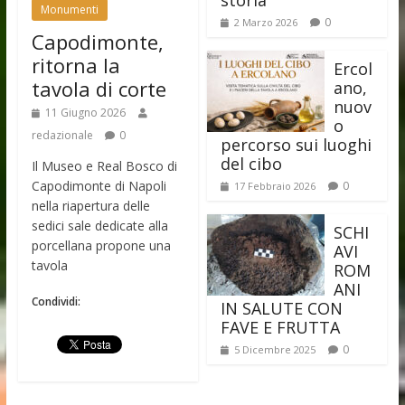
Monumenti
0
2 Marzo 2026
Capodimonte,
ritorna la
Ercol
tavola di corte
ano,
nuov
11 Giugno 2026
o
redazionale
0
percorso sui luoghi
del cibo
Il Museo e Real Bosco di
Capodimonte di Napoli
0
17 Febbraio 2026
nella riapertura delle
sedici sale dedicate alla
SCHI
porcellana propone una
AVI
tavola
ROM
ANI
Condividi:
IN SALUTE CON
FAVE E FRUTTA
0
5 Dicembre 2025