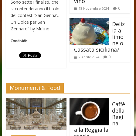
vino
Sono sette i finalisti, che
si contenderanno il titolo
0
18 Novembre 2024
del contest “San Genna’…
Un Dolce per San
Deliz
Gennaro” by Mulino
ia al
limo
Condividi:
ne o
Cassata siciliana?
0
2 Aprile 2024
Monumenti & Food
Caffè
della
Regi
na,
alla Reggia la
storia