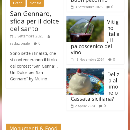
Eventi
Notizie
0
3 Settembre 2025
San Gennaro,
sfida per il dolce
Vitig
del santo
no
Italia
3 Settembre 2025
, il
redazionale
0
palcoscenico del
vino
Sono sette i finalisti, che
si contenderanno il titolo
0
18 Novembre 2024
del contest “San Genna’…
Un Dolce per San
Deliz
Gennaro” by Mulino
ia al
limo
ne o
Cassata siciliana?
0
2 Aprile 2024
Monumenti & Food