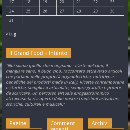
17
18
19
20
21
22
23
24
25
26
27
28
29
30
31
« Lug
Il Grand Food – Intento
“Noi siamo quello che mangiamo. L’arte del cibo, il
mangiare sano, il buon cibo, raccontato attraverso articoli
che parlano delle proprietà organolettiche, nutritive e
benefiche dei prodotti made in Italy. Ricette contemporane
e storiche, semplici o articolate, sempre gratuite e pronte
da scaricare. Un percorso virtuale enogastronomico
attraverso la riscoperta delle nostre tradizioni artistiche,
storiche, culturali e musicali.”
Pagine
Commenti
Archivi
recenti