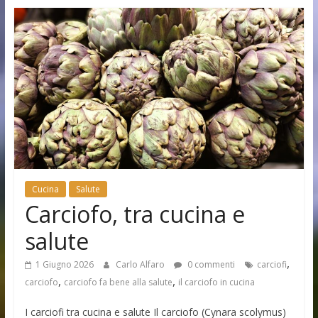
Cucina
Salute
Carciofo, tra cucina e
salute
,
1 Giugno 2026
Carlo Alfaro
0 commenti
carciofi
,
,
carciofo
carciofo fa bene alla salute
il carciofo in cucina
I carciofi tra cucina e salute Il carciofo (Cynara scolymus)