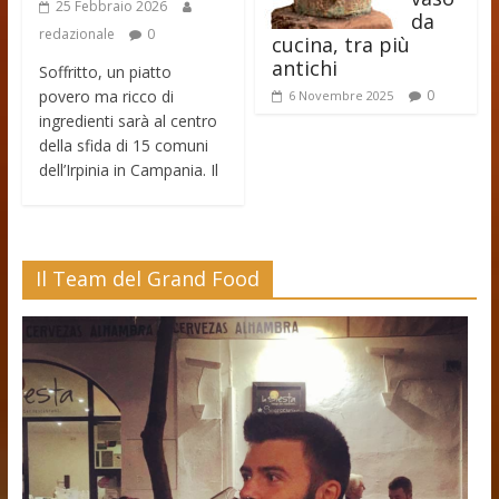
25 Febbraio 2026
da
redazionale
0
cucina, tra più
antichi
Soffritto, un piatto
povero ma ricco di
0
6 Novembre 2025
ingredienti sarà al centro
della sfida di 15 comuni
dell’Irpinia in Campania. Il
Il Team del Grand Food