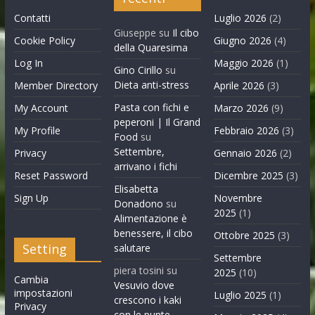
Contatti
Luglio 2026
(2)
Giuseppe
su
Il cibo
Cookie Policy
Giugno 2026
(4)
della Quaresima
Log In
Maggio 2026
(1)
Gino Cirillo
su
Dieta anti-stress
Member Directory
Aprile 2026
(3)
Pasta con fichi e
My Account
Marzo 2026
(9)
peperoni | Il Grand
My Profile
Febbraio 2026
(3)
Food
su
Settembre,
Privacy
Gennaio 2026
(2)
arrivano i fichi
Reset Password
Dicembre 2025
(3)
Elisabetta
Sign Up
Novembre
Donadono
su
2025
(1)
Alimentazione è
benessere, il cibo
Ottobre 2025
(3)
Setting
salutare
Settembre
piera tosini
su
2025
(10)
Cambia
Vesuvio dove
impostazioni
Luglio 2025
(1)
crescono i kaki
Privacy
con le punte