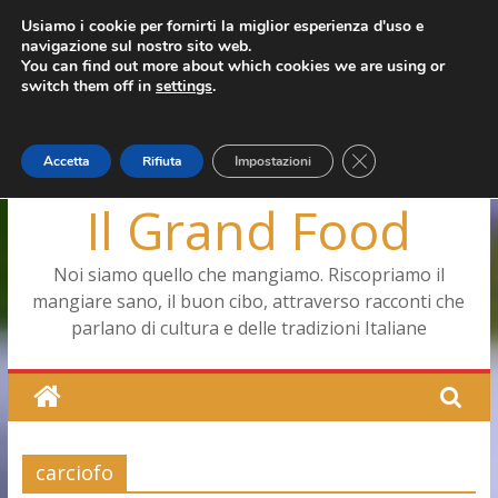
Salta
Usiamo i cookie per fornirti la miglior esperienza d'uso e
giovedì, Agosto 6, 2026
navigazione sul nostro sito web.
al
Ultimo:
Pizza a Corte
You can find out more about which cookies we are using or
contenuto
Menopausa, una forma smagliante senza età
switch them off in
settings
.
La vita quotidiana dell’antica Ercolano
Le carote, alleate della pelle e non solo
Capodimonte, ritorna la tavola di corte
Close GDPR Cookie
Accetta
Rifiuta
Impostazioni
Il Grand Food
Noi siamo quello che mangiamo. Riscopriamo il
mangiare sano, il buon cibo, attraverso racconti che
parlano di cultura e delle tradizioni Italiane
carciofo