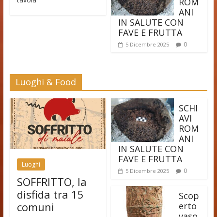
ROM
ANI
IN SALUTE CON
FAVE E FRUTTA
0
5 Dicembre 2025
Luoghi & Food
SCHI
AVI
ROM
ANI
IN SALUTE CON
FAVE E FRUTTA
Luoghi
0
5 Dicembre 2025
SOFFRITTO, la
disfida tra 15
Scop
comuni
erto
vaso