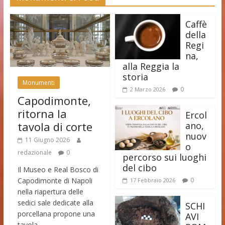
Caffè
della
Regi
na,
alla Reggia la
storia
Monumenti
0
2 Marzo 2026
Capodimonte,
ritorna la
Ercol
tavola di corte
ano,
nuov
11 Giugno 2026
o
redazionale
0
percorso sui luoghi
del cibo
Il Museo e Real Bosco di
Capodimonte di Napoli
0
17 Febbraio 2026
nella riapertura delle
sedici sale dedicate alla
SCHI
porcellana propone una
AVI
tavola