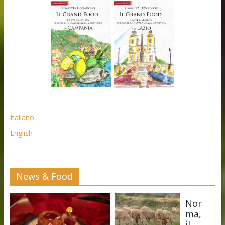
Italiano
English
News & Food
Nor
ma,
il