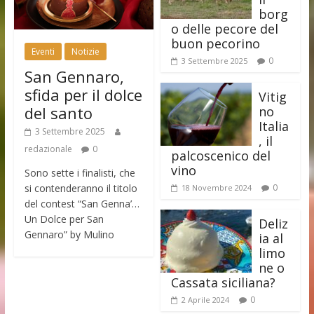
borg
o delle pecore del
buon pecorino
Eventi
Notizie
0
3 Settembre 2025
San Gennaro,
sfida per il dolce
Vitig
del santo
no
Italia
3 Settembre 2025
, il
redazionale
0
palcoscenico del
vino
Sono sette i finalisti, che
si contenderanno il titolo
0
18 Novembre 2024
del contest “San Genna’…
Un Dolce per San
Deliz
Gennaro” by Mulino
ia al
limo
ne o
Cassata siciliana?
0
2 Aprile 2024