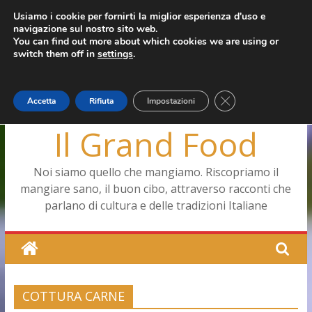
Salta
Usiamo i cookie per fornirti la miglior esperienza d'uso e
giovedì, Agosto 6, 2026
navigazione sul nostro sito web.
al
Ultimo:
Pizza a Corte
You can find out more about which cookies we are using or
contenuto
Menopausa, una forma smagliante senza età
switch them off in
settings
.
La vita quotidiana dell’antica Ercolano
Le carote, alleate della pelle e non solo
Capodimonte, ritorna la tavola di corte
Close GDPR Cookie
Accetta
Rifiuta
Impostazioni
Il Grand Food
Noi siamo quello che mangiamo. Riscopriamo il
mangiare sano, il buon cibo, attraverso racconti che
parlano di cultura e delle tradizioni Italiane
COTTURA CARNE