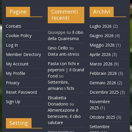
Pagine
Commenti
Archivi
recenti
Contatti
Luglio 2026
(2)
Giuseppe
su
Il cibo
Cookie Policy
Giugno 2026
(4)
della Quaresima
Log In
Maggio 2026
(1)
Gino Cirillo
su
Dieta anti-stress
Member Directory
Aprile 2026
(3)
Pasta con fichi e
My Account
Marzo 2026
(9)
peperoni | Il Grand
My Profile
Febbraio 2026
(3)
Food
su
Settembre,
Privacy
Gennaio 2026
(2)
arrivano i fichi
Reset Password
Dicembre 2025
(3)
Elisabetta
Sign Up
Novembre
Donadono
su
2025
(1)
Alimentazione è
benessere, il cibo
Ottobre 2025
(3)
Setting
salutare
Settembre
piera tosini
su