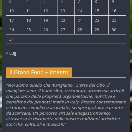
3
4
5
6
7
8
9
10
11
12
13
14
15
16
17
18
19
20
21
22
23
24
25
26
27
28
29
30
31
« Lug
Il Grand Food – Intento
“Noi siamo quello che mangiamo. L’arte del cibo, il
mangiare sano, il buon cibo, raccontato attraverso articoli
che parlano delle proprietà organolettiche, nutritive e
benefiche dei prodotti made in Italy. Ricette contemporane
e storiche, semplici o articolate, sempre gratuite e pronte
da scaricare. Un percorso virtuale enogastronomico
attraverso la riscoperta delle nostre tradizioni artistiche,
storiche, culturali e musicali.”