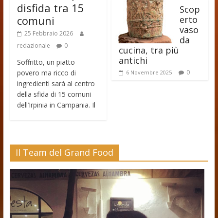
disfida tra 15
Scop
comuni
erto
vaso
25 Febbraio 2026
da
redazionale
0
cucina, tra più
antichi
Soffritto, un piatto
povero ma ricco di
0
6 Novembre 2025
ingredienti sarà al centro
della sfida di 15 comuni
dell’Irpinia in Campania. Il
Il Team del Grand Food