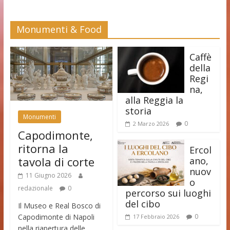
Monumenti & Food
Caffè
della
Regi
na,
alla Reggia la
storia
Monumenti
0
2 Marzo 2026
Capodimonte,
ritorna la
Ercol
tavola di corte
ano,
nuov
11 Giugno 2026
o
redazionale
0
percorso sui luoghi
del cibo
Il Museo e Real Bosco di
Capodimonte di Napoli
0
17 Febbraio 2026
nella riapertura delle