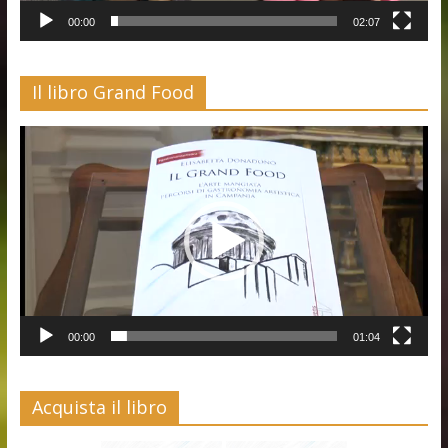
00:00
02:07
Il libro Grand Food
Video
Player
00:00
01:04
Acquista il libro