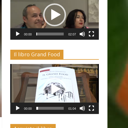
00:00
02:07
Il libro Grand Food
Video
Player
00:00
01:04