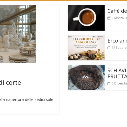
Caffè de
2 Marzo 2
Ercolan
17 Febbra
SCHIAVI
FRUTT
di corte
5 Dicembr
a riapertura delle sedici sale