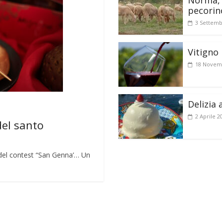
Norma, 
pecorin
3 Settemb
Vitigno 
18 Novem
Delizia 
2 Aprile 2
del santo
lo del contest “San Genna’… Un