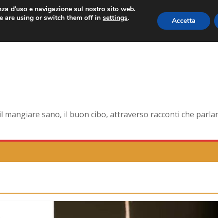
enza d'uso e navigazione sul nostro sito web.
 are using or switch them off in
settings
.
Accetta
orma smagliante senza età
dell’antica Ercolano
della pelle e non solo
na la tavola di corte
mangiare sano, il buon cibo, attraverso racconti che parlano 