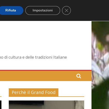
Close GDPR Cookie Banner
Rifiuta
Impostazioni
di cultura e delle tradizioni Italiane
Perchè il Grand Food
Video
Player