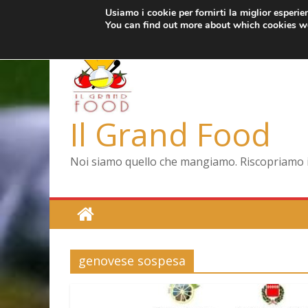
Usiamo i cookie per fornirti la miglior esperi
Salta
giovedì, Agosto 6, 2026
Ultimo:
Pizza a Corte
You can find out more about which cookies we
al
Menopausa, una f
contenuto
La vita quotidiana 
Le carote, alleate 
Capodimonte, ritor
Il Grand Food
Noi siamo quello che mangiamo. Riscopriamo il 
genovese sospesa