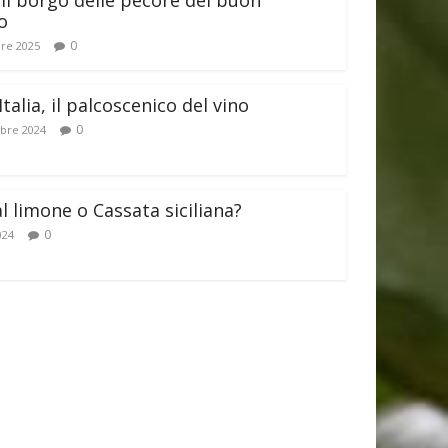
il borgo delle pecore del buon
o
0
re 2025
Italia, il palcoscenico del vino
0
bre 2024
al limone o Cassata siciliana?
0
024