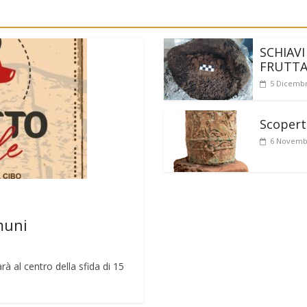
SCHIAVI
FRUTT
5 Dicembr
Scoperto
6 Novemb
muni
rà al centro della sfida di 15