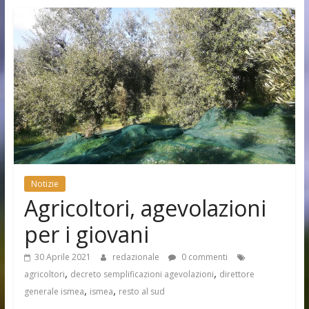
Notizie
Agricoltori, agevolazioni
per i giovani
30 Aprile 2021
redazionale
0 commenti
,
,
agricoltori
decreto semplificazioni agevolazioni
direttore
,
,
generale ismea
ismea
resto al sud