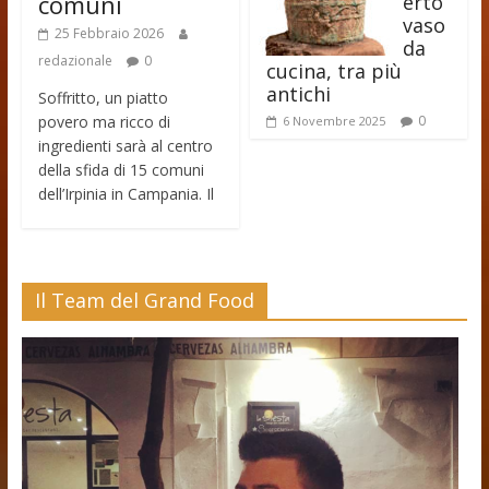
comuni
erto
vaso
25 Febbraio 2026
da
redazionale
0
cucina, tra più
antichi
Soffritto, un piatto
povero ma ricco di
0
6 Novembre 2025
ingredienti sarà al centro
della sfida di 15 comuni
dell’Irpinia in Campania. Il
Il Team del Grand Food