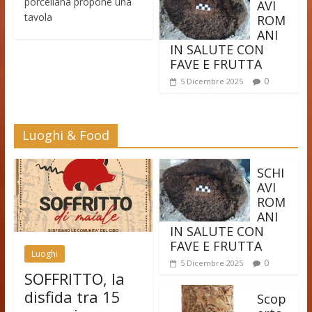
porcellana propone una
AVI
tavola
ROM
ANI
IN SALUTE CON
FAVE E FRUTTA
0
5 Dicembre 2025
Luoghi & Food
SCHI
AVI
ROM
ANI
IN SALUTE CON
FAVE E FRUTTA
Luoghi
0
5 Dicembre 2025
SOFFRITTO, la
disfida tra 15
Scop