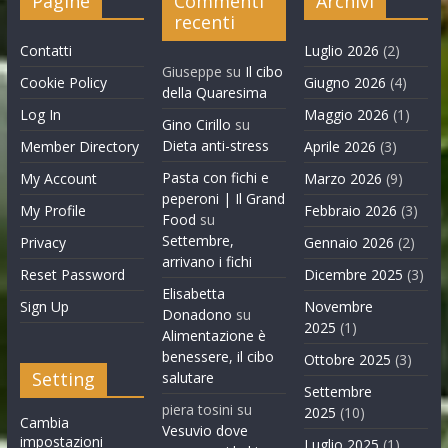
Pagine
Commenti
Archivi
recenti
Contatti
Luglio 2026
(2)
Giuseppe
su
Il cibo
Cookie Policy
Giugno 2026
(4)
della Quaresima
Log In
Maggio 2026
(1)
Gino Cirillo
su
Dieta anti-stress
Member Directory
Aprile 2026
(3)
Pasta con fichi e
My Account
Marzo 2026
(9)
peperoni | Il Grand
My Profile
Febbraio 2026
(3)
Food
su
Settembre,
Privacy
Gennaio 2026
(2)
arrivano i fichi
Reset Password
Dicembre 2025
(3)
Elisabetta
Sign Up
Novembre
Donadono
su
2025
(1)
Alimentazione è
benessere, il cibo
Ottobre 2025
(3)
Setting
salutare
Settembre
piera tosini
su
2025
(10)
Cambia
Vesuvio dove
impostazioni
Luglio 2025
(1)