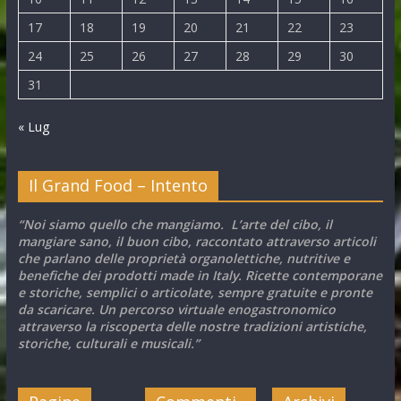
17
18
19
20
21
22
23
24
25
26
27
28
29
30
31
« Lug
Il Grand Food – Intento
“Noi siamo quello che mangiamo. L’arte del cibo, il
mangiare sano, il buon cibo, raccontato attraverso articoli
che parlano delle proprietà organolettiche, nutritive e
benefiche dei prodotti made in Italy. Ricette contemporane
e storiche, semplici o articolate, sempre gratuite e pronte
da scaricare. Un percorso virtuale enogastronomico
attraverso la riscoperta delle nostre tradizioni artistiche,
storiche, culturali e musicali.”