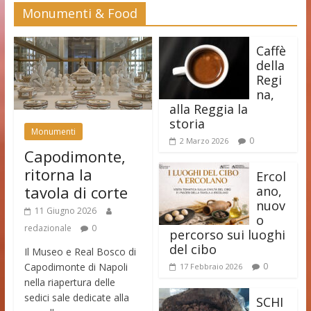
Monumenti & Food
Caffè
della
Regi
na,
alla Reggia la
storia
Monumenti
0
2 Marzo 2026
Capodimonte,
ritorna la
Ercol
tavola di corte
ano,
nuov
11 Giugno 2026
o
redazionale
0
percorso sui luoghi
del cibo
Il Museo e Real Bosco di
Capodimonte di Napoli
0
17 Febbraio 2026
nella riapertura delle
sedici sale dedicate alla
SCHI