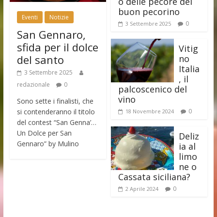
o delle pecore del
buon pecorino
Eventi
Notizie
0
3 Settembre 2025
San Gennaro,
sfida per il dolce
Vitig
del santo
no
Italia
3 Settembre 2025
, il
redazionale
0
palcoscenico del
vino
Sono sette i finalisti, che
si contenderanno il titolo
0
18 Novembre 2024
del contest “San Genna’…
Un Dolce per San
Deliz
Gennaro” by Mulino
ia al
limo
ne o
Cassata siciliana?
0
2 Aprile 2024