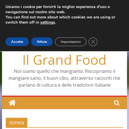
Salta
Usiamo i cookie per fornirti la miglior esperienza d'uso e
giovedì, Agosto 6, 2026
navigazione sul nostro sito web.
al
Ultimo:
Pizza a Corte
You can find out more about which cookies we are using or
contenuto
Menopausa, una forma smagliante senza età
switch them off in
settings
.
La vita quotidiana dell’antica Ercolano
Le carote, alleate della pelle e non solo
Capodimonte, ritorna la tavola di corte
Close GDPR Cookie
Accetta
Rifiuta
Impostazioni
Il Grand Food
Noi siamo quello che mangiamo. Riscopriamo il
mangiare sano, il buon cibo, attraverso racconti che
parlano di cultura e delle tradizioni Italiane
ismea