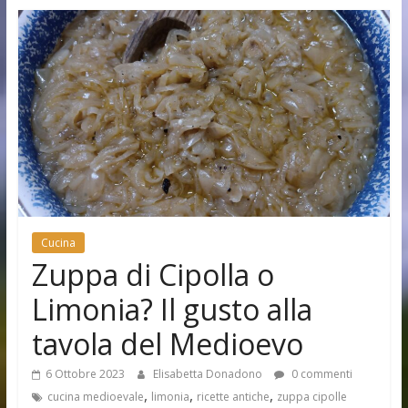
Cucina
Zuppa di Cipolla o
Limonia? Il gusto alla
tavola del Medioevo
6 Ottobre 2023
Elisabetta Donadono
0 commenti
,
,
,
cucina medioevale
limonia
ricette antiche
zuppa cipolle