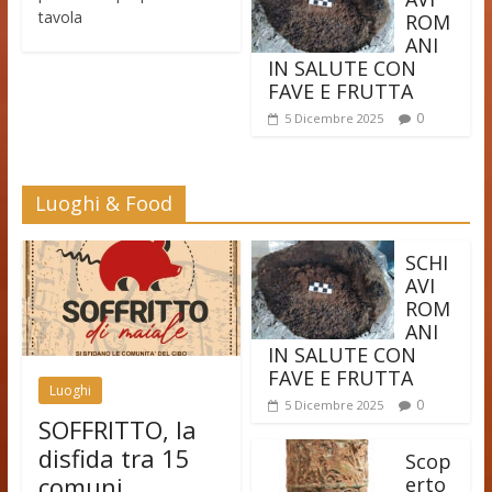
tavola
ROM
ANI
IN SALUTE CON
FAVE E FRUTTA
0
5 Dicembre 2025
Luoghi & Food
SCHI
AVI
ROM
ANI
IN SALUTE CON
FAVE E FRUTTA
Luoghi
0
5 Dicembre 2025
SOFFRITTO, la
disfida tra 15
Scop
comuni
erto