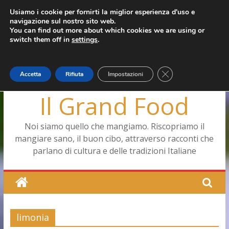
Salta
Usiamo i cookie per fornirti la miglior esperienza d'uso e
mercoledì, Agosto 5, 2026
navigazione sul nostro sito web.
al
Ultimo:
Pizza a Corte
You can find out more about which cookies we are using or
contenuto
Menopausa, una forma smagliante senza età
switch them off in
settings
.
La vita quotidiana dell’antica Ercolano
Le carote, alleate della pelle e non solo
Capodimonte, ritorna la tavola di corte
Close GDPR Cookie
Accetta
Rifiuta
Impostazioni
Il Grand Food
Noi siamo quello che mangiamo. Riscopriamo il
mangiare sano, il buon cibo, attraverso racconti che
parlano di cultura e delle tradizioni Italiane
limonia