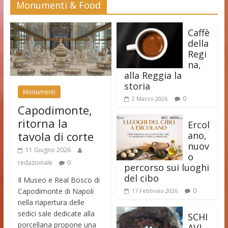
Monumenti & Food
Caffè
della
Regi
na,
alla Reggia la
storia
Monumenti
0
2 Marzo 2026
Capodimonte,
ritorna la
Ercol
tavola di corte
ano,
nuov
11 Giugno 2026
o
redazionale
0
percorso sui luoghi
del cibo
Il Museo e Real Bosco di
Capodimonte di Napoli
0
17 Febbraio 2026
nella riapertura delle
sedici sale dedicate alla
SCHI
porcellana propone una
AVI