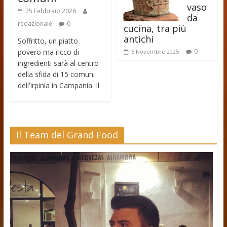
vaso
25 Febbraio 2026
da
redazionale
0
cucina, tra più
antichi
Soffritto, un piatto
povero ma ricco di
0
6 Novembre 2025
ingredienti sarà al centro
della sfida di 15 comuni
dell’Irpinia in Campania. Il
Il Team del Grand Food