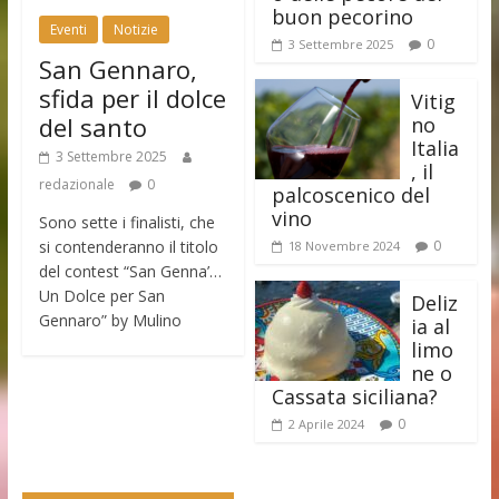
buon pecorino
Eventi
Notizie
0
3 Settembre 2025
San Gennaro,
sfida per il dolce
Vitig
del santo
no
Italia
3 Settembre 2025
, il
redazionale
0
palcoscenico del
vino
Sono sette i finalisti, che
si contenderanno il titolo
0
18 Novembre 2024
del contest “San Genna’…
Un Dolce per San
Deliz
Gennaro” by Mulino
ia al
limo
ne o
Cassata siciliana?
0
2 Aprile 2024