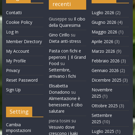
recenti
Contatti
Luglio 2026
(2)
Giuseppe
su
Il cibo
Cookie Policy
Giugno 2026
(4)
della Quaresima
Log In
Maggio 2026
(1)
Gino Cirillo
su
Dieta anti-stress
Member Directory
Aprile 2026
(3)
Pasta con fichi e
My Account
Marzo 2026
(9)
peperoni | Il Grand
My Profile
Febbraio 2026
(3)
Food
su
Settembre,
Privacy
Gennaio 2026
(2)
arrivano i fichi
Reset Password
Dicembre 2025
(3)
Elisabetta
Sign Up
Novembre
Donadono
su
2025
(1)
Alimentazione è
benessere, il cibo
Ottobre 2025
(3)
Setting
salutare
Settembre
piera tosini
su
2025
(10)
Cambia
Vesuvio dove
impostazioni
Luglio 2025
(1)
crescono i kaki