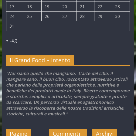
17
18
19
20
21
22
23
24
25
26
27
28
29
30
31
« Lug
Il Grand Food – Intento
“Noi siamo quello che mangiamo. L’arte del cibo, il
mangiare sano, il buon cibo, raccontato attraverso articoli
che parlano delle proprietà organolettiche, nutritive e
benefiche dei prodotti made in Italy. Ricette contemporane
e storiche, semplici o articolate, sempre gratuite e pronte
da scaricare. Un percorso virtuale enogastronomico
attraverso la riscoperta delle nostre tradizioni artistiche,
storiche, culturali e musicali.”
Pagine
Commenti
Archivi