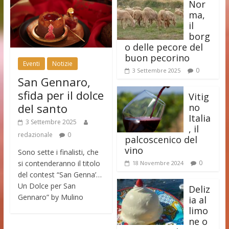
Nor
ma,
il
borg
o delle pecore del
buon pecorino
Eventi
Notizie
0
3 Settembre 2025
San Gennaro,
sfida per il dolce
Vitig
del santo
no
Italia
3 Settembre 2025
, il
redazionale
0
palcoscenico del
vino
Sono sette i finalisti, che
si contenderanno il titolo
0
18 Novembre 2024
del contest “San Genna’…
Un Dolce per San
Deliz
Gennaro” by Mulino
ia al
limo
ne o