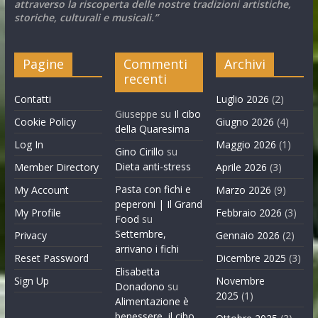
attraverso la riscoperta delle nostre tradizioni artistiche,
storiche, culturali e musicali.”
Pagine
Commenti
Archivi
recenti
Contatti
Luglio 2026
(2)
Giuseppe
su
Il cibo
Cookie Policy
Giugno 2026
(4)
della Quaresima
Log In
Maggio 2026
(1)
Gino Cirillo
su
Dieta anti-stress
Member Directory
Aprile 2026
(3)
Pasta con fichi e
My Account
Marzo 2026
(9)
peperoni | Il Grand
My Profile
Febbraio 2026
(3)
Food
su
Settembre,
Privacy
Gennaio 2026
(2)
arrivano i fichi
Reset Password
Dicembre 2025
(3)
Elisabetta
Sign Up
Novembre
Donadono
su
2025
(1)
Alimentazione è
benessere, il cibo