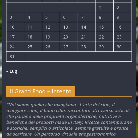
1
2
3
4
5
6
7
8
9
10
11
12
13
14
15
16
17
18
19
20
21
22
23
24
25
26
27
28
29
30
31
« Lug
Il Grand Food – Intento
“Noi siamo quello che mangiamo. L’arte del cibo, il
mangiare sano, il buon cibo, raccontato attraverso articoli
che parlano delle proprietà organolettiche, nutritive e
benefiche dei prodotti made in Italy. Ricette contemporane
e storiche, semplici o articolate, sempre gratuite e pronte
da scaricare. Un percorso virtuale enogastronomico