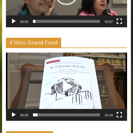
00:00
02:07
Il libro Grand Food
Video
Player
00:00
01:04