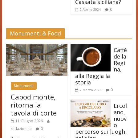
Cassata siciliana?
0
2 Aprile 2024
Monumenti & Food
Caffè
della
Regi
na,
alla Reggia la
storia
Monumenti
0
2 Marzo 2026
Capodimonte,
ritorna la
Ercol
tavola di corte
ano,
nuov
11 Giugno 2026
o
redazionale
0
percorso sui luoghi