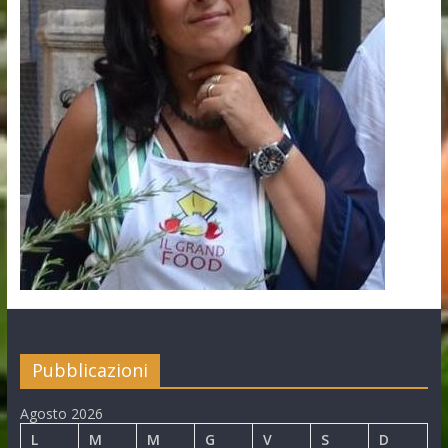
Pubblicazioni
Agosto 2026
L
M
M
G
V
S
D