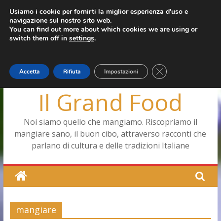
Salta
Usiamo i cookie per fornirti la miglior esperienza d'uso e
giovedì, Agosto 6, 2026
navigazione sul nostro sito web.
al
Ultimo:
Pizza a Corte
You can find out more about which cookies we are using or
contenuto
Menopausa, una forma smagliante senza età
switch them off in
settings
.
La vita quotidiana dell’antica Ercolano
Le carote, alleate della pelle e non solo
Capodimonte, ritorna la tavola di corte
Close GDPR Cookie
Accetta
Rifiuta
Impostazioni
Il Grand Food
Noi siamo quello che mangiamo. Riscopriamo il
mangiare sano, il buon cibo, attraverso racconti che
parlano di cultura e delle tradizioni Italiane
mangiare