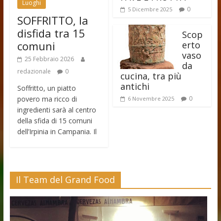
Luoghi
0
5 Dicembre 2025
SOFFRITTO, la
disfida tra 15
Scop
comuni
erto
vaso
25 Febbraio 2026
da
redazionale
0
cucina, tra più
antichi
Soffritto, un piatto
povero ma ricco di
0
6 Novembre 2025
ingredienti sarà al centro
della sfida di 15 comuni
dell’Irpinia in Campania. Il
Il Team del Grand Food