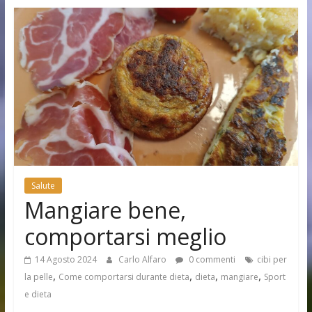
Salute
Mangiare bene,
comportarsi meglio
14 Agosto 2024
Carlo Alfaro
0 commenti
cibi per
,
,
,
,
la pelle
Come comportarsi durante dieta
dieta
mangiare
Sport
e dieta