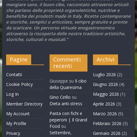
mangiare sano, il buon cibo, raccontato attraverso articoli
che parlano delle proprietà organolettiche, nutritive e
benefiche dei prodotti made in Italy. Ricette contemporane
e storiche, semplici o articolate, sempre gratuite e pronte
da scaricare. Un percorso virtuale enogastronomico
attraverso la riscoperta delle nostre tradizioni artistiche,
storiche, culturali e musicali.”
Pagine
Commenti
Archivi
recenti
Contatti
Luglio 2026
(2)
Giuseppe
su
Il cibo
Cookie Policy
Giugno 2026
(4)
della Quaresima
Log In
Maggio 2026
(1)
Gino Cirillo
su
Dieta anti-stress
Member Directory
Aprile 2026
(3)
Pasta con fichi e
My Account
Marzo 2026
(9)
peperoni | Il Grand
My Profile
Febbraio 2026
(3)
Food
su
Settembre,
Privacy
Gennaio 2026
(2)