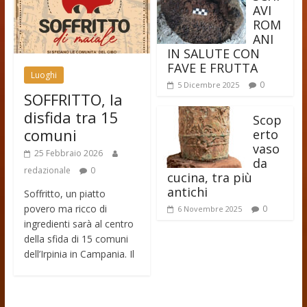
AVI
ROM
ANI
IN SALUTE CON
FAVE E FRUTTA
Luoghi
0
5 Dicembre 2025
SOFFRITTO, la
disfida tra 15
Scop
comuni
erto
vaso
25 Febbraio 2026
da
redazionale
0
cucina, tra più
antichi
Soffritto, un piatto
povero ma ricco di
0
6 Novembre 2025
ingredienti sarà al centro
della sfida di 15 comuni
dell’Irpinia in Campania. Il