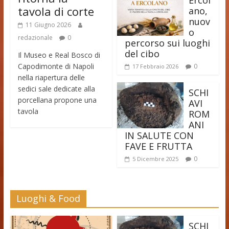
tavola di corte
ano,
nuov
11 Giugno 2026
o
redazionale
0
percorso sui luoghi
del cibo
Il Museo e Real Bosco di
Capodimonte di Napoli
0
17 Febbraio 2026
nella riapertura delle
sedici sale dedicate alla
SCHI
porcellana propone una
AVI
tavola
ROM
ANI
IN SALUTE CON
FAVE E FRUTTA
0
5 Dicembre 2025
Luoghi & Food
SCHI