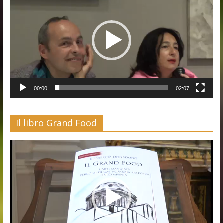
00:00
02:07
Il libro Grand Food
Video
Player