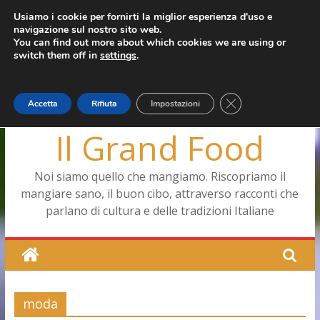
Salta
Usiamo i cookie per fornirti la miglior esperienza d'uso e
mercoledì, Agosto 5, 2026
navigazione sul nostro sito web.
al
Ultimo:
Pizza a Corte
You can find out more about which cookies we are using or
contenuto
Menopausa, una forma smagliante senza età
switch them off in
settings
.
La vita quotidiana dell’antica Ercolano
Le carote, alleate della pelle e non solo
Capodimonte, ritorna la tavola di corte
Close GDPR Cookie
Accetta
Rifiuta
Impostazioni
Il Grand Food
Noi siamo quello che mangiamo. Riscopriamo il
mangiare sano, il buon cibo, attraverso racconti che
parlano di cultura e delle tradizioni Italiane
moda