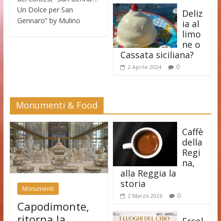
Un Dolce per San
Deliz
Gennaro” by Mulino
ia al
limo
ne o
Cassata siciliana?
0
2 Aprile 2024
Monumenti & Food
Caffè
della
Regi
na,
alla Reggia la
storia
Monumenti
0
2 Marzo 2026
Capodimonte,
ritorna la
Ercol