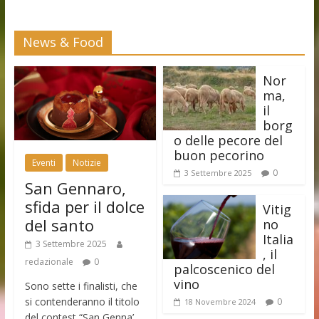
News & Food
Nor
ma,
il
borg
o delle pecore del
buon pecorino
Eventi
Notizie
0
3 Settembre 2025
San Gennaro,
sfida per il dolce
Vitig
del santo
no
Italia
3 Settembre 2025
, il
redazionale
0
palcoscenico del
vino
Sono sette i finalisti, che
si contenderanno il titolo
0
18 Novembre 2024
del contest “San Genna’…