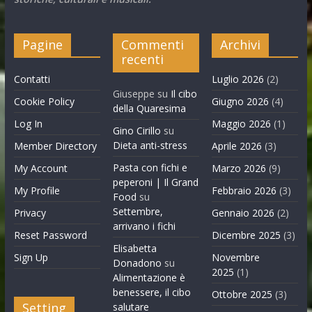
Pagine
Commenti
Archivi
recenti
Contatti
Luglio 2026
(2)
Giuseppe
su
Il cibo
Cookie Policy
Giugno 2026
(4)
della Quaresima
Log In
Maggio 2026
(1)
Gino Cirillo
su
Dieta anti-stress
Member Directory
Aprile 2026
(3)
Pasta con fichi e
My Account
Marzo 2026
(9)
peperoni | Il Grand
My Profile
Febbraio 2026
(3)
Food
su
Settembre,
Privacy
Gennaio 2026
(2)
arrivano i fichi
Reset Password
Dicembre 2025
(3)
Elisabetta
Sign Up
Novembre
Donadono
su
2025
(1)
Alimentazione è
benessere, il cibo
Ottobre 2025
(3)
Setting
salutare