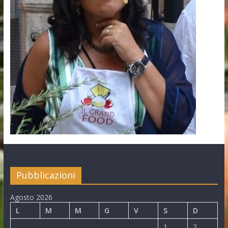
Pubblicazioni
Agosto 2026
L
M
M
G
V
S
D
1
2