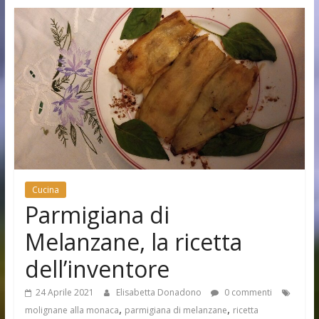
Cucina
Parmigiana di
Melanzane, la ricetta
dell’inventore
24 Aprile 2021
Elisabetta Donadono
0 commenti
,
,
molignane alla monaca
parmigiana di melanzane
ricetta