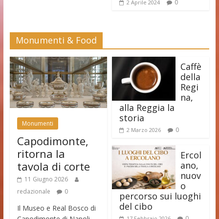
0
2 Aprile 2024
Monumenti & Food
Caffè
della
Regi
na,
alla Reggia la
storia
Monumenti
0
2 Marzo 2026
Capodimonte,
ritorna la
Ercol
tavola di corte
ano,
nuov
11 Giugno 2026
o
redazionale
0
percorso sui luoghi
del cibo
Il Museo e Real Bosco di
Capodimonte di Napoli
0
17 Febbraio 2026