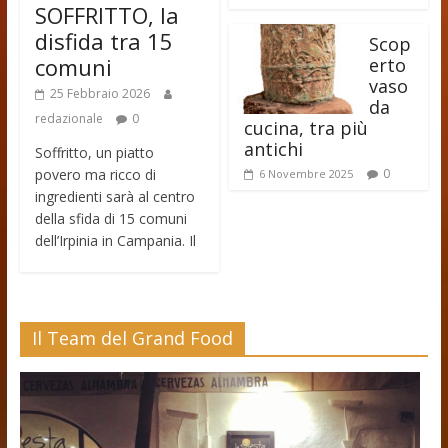
SOFFRITTO, la
disfida tra 15
Scop
comuni
erto
vaso
25 Febbraio 2026
da
redazionale
0
cucina, tra più
antichi
Soffritto, un piatto
povero ma ricco di
0
6 Novembre 2025
ingredienti sarà al centro
della sfida di 15 comuni
dell’Irpinia in Campania. Il
Il Team del Grand Food