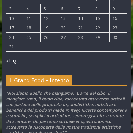
3
4
5
6
7
8
9
10
11
12
13
14
15
16
17
18
19
20
21
22
23
24
25
26
27
28
29
30
31
« Lug
Il Grand Food – Intento
“Noi siamo quello che mangiamo. L’arte del cibo, il
mangiare sano, il buon cibo, raccontato attraverso articoli
che parlano delle proprietà organolettiche, nutritive e
benefiche dei prodotti made in Italy. Ricette contemporane
e storiche, semplici o articolate, sempre gratuite e pronte
da scaricare. Un percorso virtuale enogastronomico
attraverso la riscoperta delle nostre tradizioni artistiche,
storiche, culturali e musicali.”