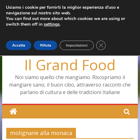
Salta
Usiamo i cookie per fornirti la miglior esperienza d'uso e
mercoledì, Agosto 5, 2026
navigazione sul nostro sito web.
al
Ultimo:
Pizza a Corte
You can find out more about which cookies we are using or
contenuto
Menopausa, una forma smagliante senza età
switch them off in
settings
.
La vita quotidiana dell’antica Ercolano
Le carote, alleate della pelle e non solo
Capodimonte, ritorna la tavola di corte
Close GDPR Cookie
Accetta
Rifiuta
Impostazioni
Il Grand Food
Noi siamo quello che mangiamo. Riscopriamo il
mangiare sano, il buon cibo, attraverso racconti che
parlano di cultura e delle tradizioni Italiane
molignane alla monaca