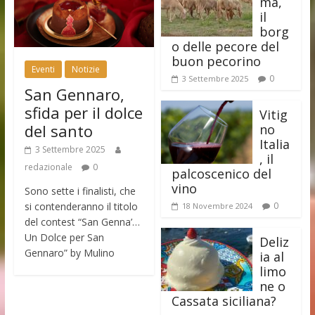
ma,
il
borg
o delle pecore del
buon pecorino
Eventi
Notizie
0
3 Settembre 2025
San Gennaro,
sfida per il dolce
Vitig
del santo
no
Italia
3 Settembre 2025
, il
redazionale
0
palcoscenico del
vino
Sono sette i finalisti, che
si contenderanno il titolo
0
18 Novembre 2024
del contest “San Genna’…
Un Dolce per San
Deliz
Gennaro” by Mulino
ia al
limo
ne o
Cassata siciliana?