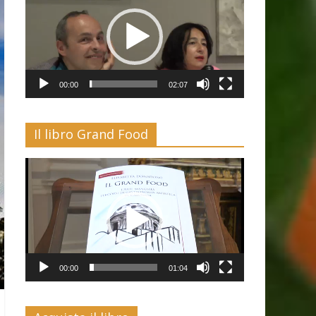
00:00
02:07
Il libro Grand Food
Video
Player
00:00
01:04