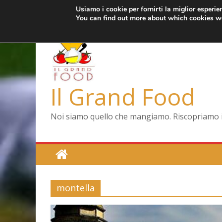
Usiamo i cookie per fornirti la miglior esperi
Salta
giovedì, Agosto 6, 2026
Ultimo:
Pizza a Corte
You can find out more about which cookies we
al
Menopausa, una f
contenuto
La vita quotidiana 
Le carote, alleate 
Capodimonte, ritor
Il Grand Food
Noi siamo quello che mangiamo. Riscopriamo il 
montella