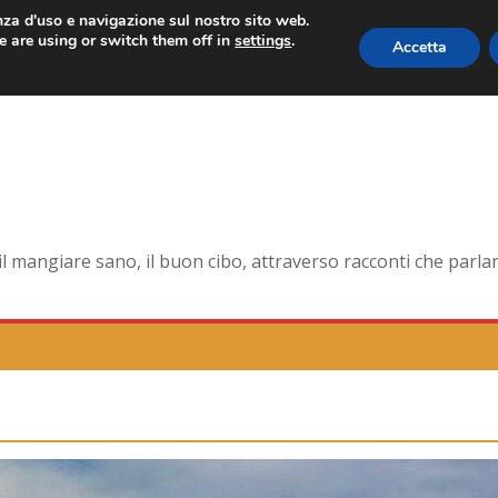
enza d'uso e navigazione sul nostro sito web.
 are using or switch them off in
settings
.
Accetta
orma smagliante senza età
dell’antica Ercolano
della pelle e non solo
na la tavola di corte
mangiare sano, il buon cibo, attraverso racconti che parlano 