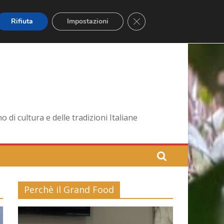
Close GDPR Cookie Banner
Rifiuta
Impostazioni
di cultura e delle tradizioni Italiane
Perchè il Grand Food
Video
Player