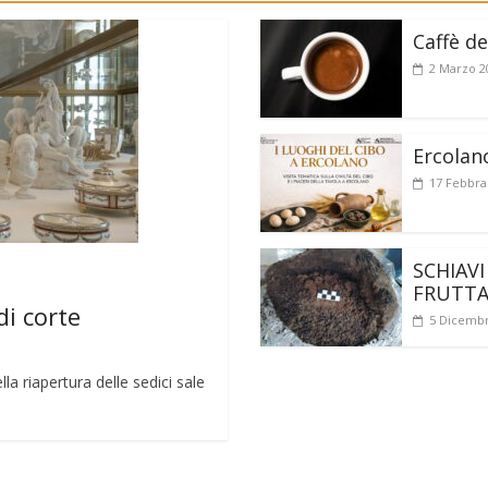
Caffè de
2 Marzo 2
Ercolan
17 Febbra
SCHIAVI
FRUTT
di corte
5 Dicembr
a riapertura delle sedici sale