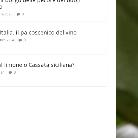
il borgo delle pecore del buon
o
0
re 2025
Italia, il palcoscenico del vino
0
bre 2024
al limone o Cassata siciliana?
0
024