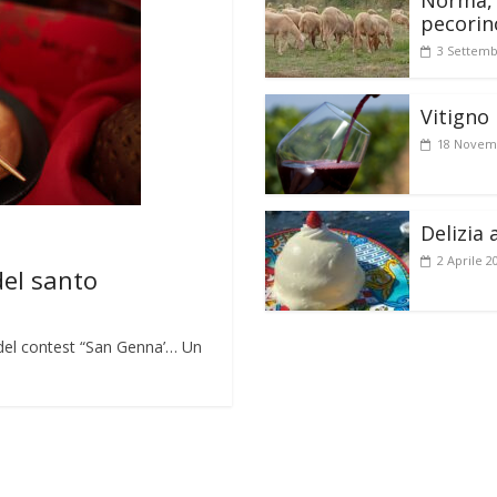
Norma, 
pecorin
3 Settemb
Vitigno 
18 Novem
Delizia 
2 Aprile 2
del santo
lo del contest “San Genna’… Un