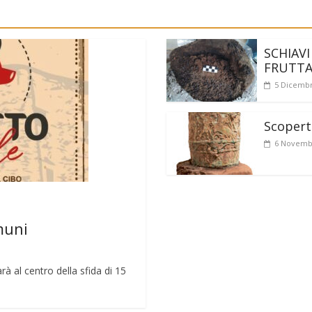
SCHIAVI
FRUTT
5 Dicembr
Scoperto
6 Novemb
muni
rà al centro della sfida di 15