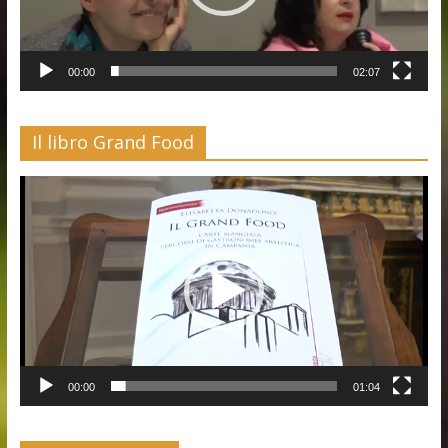
00:00
02:07
Il libro Grand Food
Video
Player
00:00
01:04