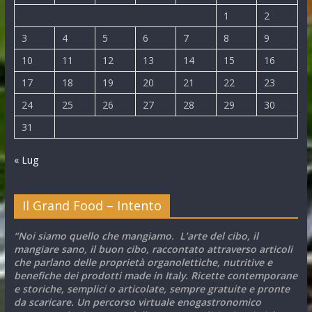
1
2
3
4
5
6
7
8
9
10
11
12
13
14
15
16
17
18
19
20
21
22
23
24
25
26
27
28
29
30
31
« Lug
Il Grand Food – Intento
“Noi siamo quello che mangiamo. L’arte del cibo, il
mangiare sano, il buon cibo, raccontato attraverso articoli
che parlano delle proprietà organolettiche, nutritive e
benefiche dei prodotti made in Italy. Ricette contemporane
e storiche, semplici o articolate, sempre gratuite e pronte
da scaricare. Un percorso virtuale enogastronomico