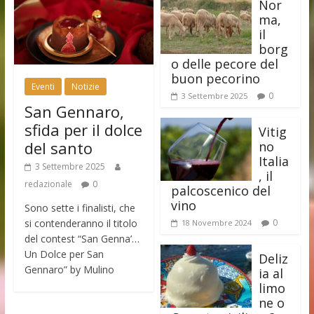
Nor
ma,
il
borg
o delle pecore del
buon pecorino
Eventi
Notizie
0
3 Settembre 2025
San Gennaro,
sfida per il dolce
Vitig
del santo
no
Italia
3 Settembre 2025
, il
redazionale
0
palcoscenico del
vino
Sono sette i finalisti, che
si contenderanno il titolo
0
18 Novembre 2024
del contest “San Genna’…
Un Dolce per San
Deliz
Gennaro” by Mulino
ia al
limo
ne o