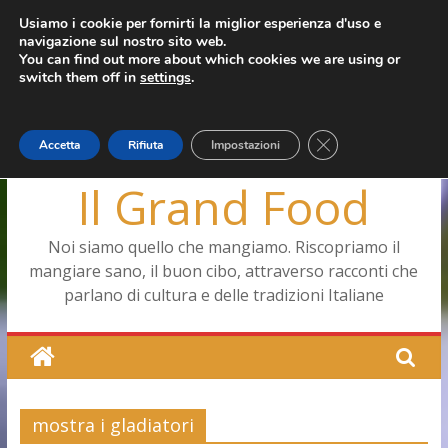
Salta
Usiamo i cookie per fornirti la miglior esperienza d'uso e
martedì, Agosto 4, 2026
navigazione sul nostro sito web.
al
Ultimo:
Pizza a Corte
You can find out more about which cookies we are using or
contenuto
Menopausa, una forma smagliante senza età
switch them off in
settings
.
La vita quotidiana dell’antica Ercolano
Le carote, alleate della pelle e non solo
Capodimonte, ritorna la tavola di corte
Close GDPR Cookie
Accetta
Rifiuta
Impostazioni
Il Grand Food
Noi siamo quello che mangiamo. Riscopriamo il
mangiare sano, il buon cibo, attraverso racconti che
parlano di cultura e delle tradizioni Italiane
mostra i gladiatori