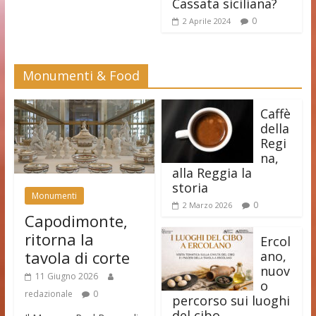
Cassata siciliana?
0
2 Aprile 2024
Monumenti & Food
Caffè
della
Regi
na,
alla Reggia la
storia
Monumenti
0
2 Marzo 2026
Capodimonte,
ritorna la
Ercol
tavola di corte
ano,
nuov
11 Giugno 2026
o
redazionale
0
percorso sui luoghi
del cibo