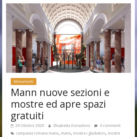
Monumenti
Mann nuove sezioni e
mostre ed apre spazi
gratuiti
29 Ottobre 2020
Elisabetta Donadono
0 commenti
,
,
,
campania romana mann
mann
mostra i gladiatori
mostre