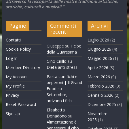
attraverso la riscoperta delle nostre tradizioni artistiche,
storiche, culturali e musicali.”
Pagine
Commenti
Archivi
recenti
Contatti
Luglio 2026
(2)
Giuseppe
su
Il cibo
Cookie Policy
Giugno 2026
(4)
della Quaresima
Log In
Maggio 2026
(1)
Gino Cirillo
su
Dieta anti-stress
Member Directory
Aprile 2026
(3)
Pasta con fichi e
My Account
Marzo 2026
(9)
peperoni | Il Grand
My Profile
Febbraio 2026
(3)
Food
su
Settembre,
Privacy
Gennaio 2026
(2)
arrivano i fichi
Reset Password
Dicembre 2025
(3)
Elisabetta
Sign Up
Novembre
Donadono
su
2025
(1)
Alimentazione è
benessere, il cibo
Ottobre 2025
(3)