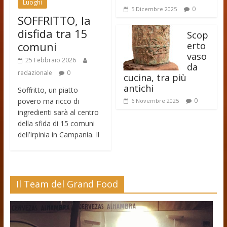
Luoghi
0
5 Dicembre 2025
SOFFRITTO, la
disfida tra 15
Scop
comuni
erto
vaso
25 Febbraio 2026
da
redazionale
0
cucina, tra più
antichi
Soffritto, un piatto
povero ma ricco di
0
6 Novembre 2025
ingredienti sarà al centro
della sfida di 15 comuni
dell’Irpinia in Campania. Il
Il Team del Grand Food