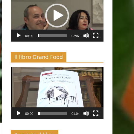
00:00
02:07
Il libro Grand Food
Video
Player
00:00
01:04