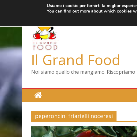
Usiamo i cookie per fornirti la miglior esperi
Salta
martedì, Agosto 4, 2026
Ultimo:
Pizza a Corte
You can find out more about which cookies we
al
Menopausa, una f
contenuto
La vita quotidiana
Le carote, alleate 
Capodimonte, ritor
Il Grand Food
Noi siamo quello che mangiamo. Riscopriamo il 
peperoncini friarielli noceresi