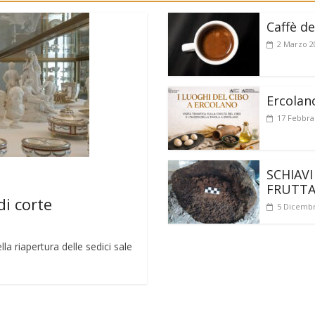
Caffè de
2 Marzo 2
Ercolan
17 Febbra
SCHIAVI
FRUTT
di corte
5 Dicembr
a riapertura delle sedici sale