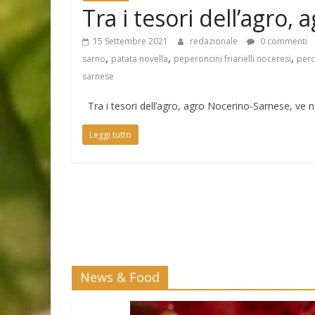
Tra i tesori dell’agro
15 Settembre 2021
redazionale
0 commenti
,
,
,
sarno
patata novella
peperoncini friarielli noceresi
perc
sarnese
Tra i tesori dell’agro, agro Nocerino-Sarnese, ve 
Leggi tutto
News & Food