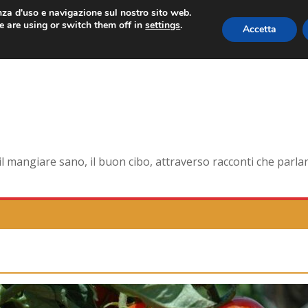
enza d'uso e navigazione sul nostro sito web.
 are using or switch them off in
settings
.
Accetta
orma smagliante senza età
 dell’antica Ercolano
della pelle e non solo
na la tavola di corte
mangiare sano, il buon cibo, attraverso racconti che parlano 