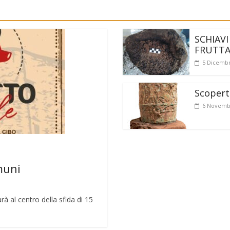
SCHIAVI
FRUTT
5 Dicembr
Scoperto
6 Novemb
muni
rà al centro della sfida di 15