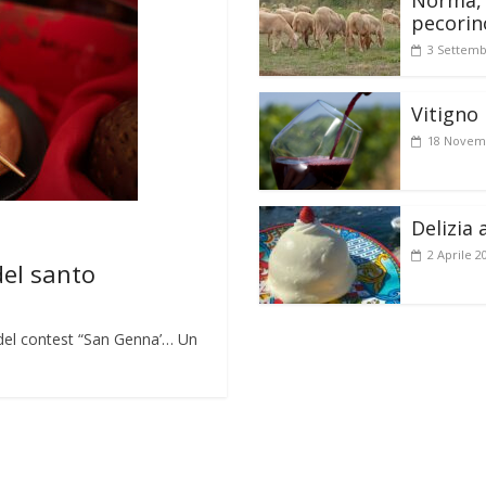
Norma, 
pecorin
3 Settemb
Vitigno 
18 Novem
Delizia 
2 Aprile 2
del santo
lo del contest “San Genna’… Un