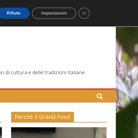
Close GDPR Cookie Banner
Rifiuta
Impostazioni
di cultura e delle tradizioni Italiane
Perchè il Grand Food
Video
Player