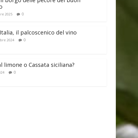
il borgo delle pecore del buon
o
0
re 2025
Italia, il palcoscenico del vino
0
bre 2024
al limone o Cassata siciliana?
0
024