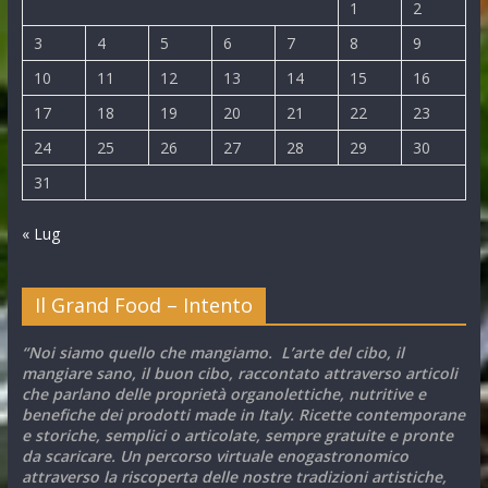
1
2
3
4
5
6
7
8
9
10
11
12
13
14
15
16
17
18
19
20
21
22
23
24
25
26
27
28
29
30
31
« Lug
Il Grand Food – Intento
“Noi siamo quello che mangiamo. L’arte del cibo, il
mangiare sano, il buon cibo, raccontato attraverso articoli
che parlano delle proprietà organolettiche, nutritive e
benefiche dei prodotti made in Italy. Ricette contemporane
e storiche, semplici o articolate, sempre gratuite e pronte
da scaricare. Un percorso virtuale enogastronomico
attraverso la riscoperta delle nostre tradizioni artistiche,