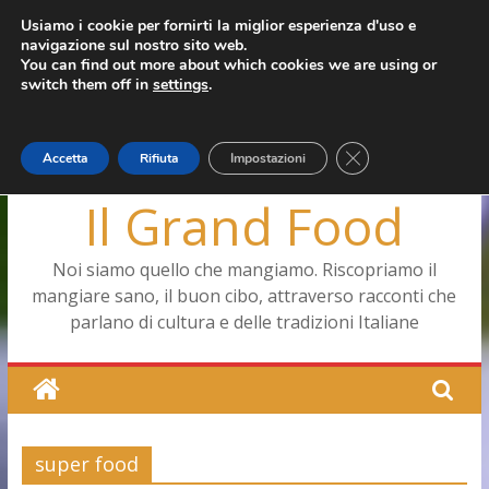
Salta
Usiamo i cookie per fornirti la miglior esperienza d'uso e
giovedì, Agosto 6, 2026
navigazione sul nostro sito web.
al
Ultimo:
Pizza a Corte
You can find out more about which cookies we are using or
contenuto
Menopausa, una forma smagliante senza età
switch them off in
settings
.
La vita quotidiana dell’antica Ercolano
Le carote, alleate della pelle e non solo
Capodimonte, ritorna la tavola di corte
Close GDPR Cookie
Accetta
Rifiuta
Impostazioni
Il Grand Food
Noi siamo quello che mangiamo. Riscopriamo il
mangiare sano, il buon cibo, attraverso racconti che
parlano di cultura e delle tradizioni Italiane
super food