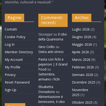
storiche, culturali e musicali.”
Pagine
Commenti
Archivi
recenti
Contatti
Luglio 2026
(2)
Giuseppe
su
Il cibo
Cookie Policy
Giugno 2026
(4)
della Quaresima
Log In
Maggio 2026
(1)
Gino Cirillo
su
Dieta anti-stress
Member Directory
Aprile 2026
(3)
Pasta con fichi e
My Account
Marzo 2026
(9)
peperoni | Il Grand
My Profile
Febbraio 2026
(3)
Food
su
Settembre,
Privacy
Gennaio 2026
(2)
arrivano i fichi
Reset Password
Dicembre 2025
(3)
Elisabetta
Sign Up
Novembre
Donadono
su
2025
(1)
Alimentazione è
benessere, il cibo
Ottobre 2025
(3)