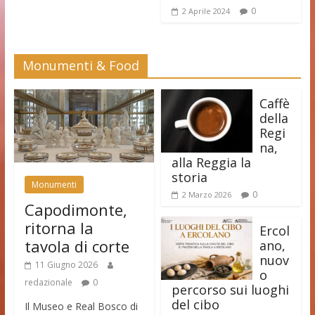
0
2 Aprile 2024
Monumenti & Food
Caffè
della
Regi
na,
alla Reggia la
storia
Monumenti
0
2 Marzo 2026
Capodimonte,
ritorna la
Ercol
tavola di corte
ano,
nuov
11 Giugno 2026
o
redazionale
0
percorso sui luoghi
del cibo
Il Museo e Real Bosco di