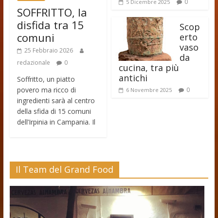
0
5 Dicembre 2025
SOFFRITTO, la
disfida tra 15
Scop
comuni
erto
vaso
25 Febbraio 2026
da
redazionale
0
cucina, tra più
antichi
Soffritto, un piatto
povero ma ricco di
0
6 Novembre 2025
ingredienti sarà al centro
della sfida di 15 comuni
dell’Irpinia in Campania. Il
Il Team del Grand Food