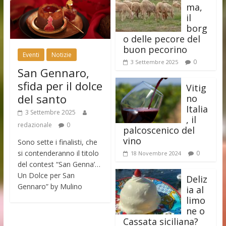
ma,
il
borg
o delle pecore del
buon pecorino
Eventi
Notizie
0
3 Settembre 2025
San Gennaro,
sfida per il dolce
Vitig
del santo
no
Italia
3 Settembre 2025
, il
redazionale
0
palcoscenico del
vino
Sono sette i finalisti, che
si contenderanno il titolo
0
18 Novembre 2024
del contest “San Genna’…
Un Dolce per San
Deliz
Gennaro” by Mulino
ia al
limo
ne o
Cassata siciliana?