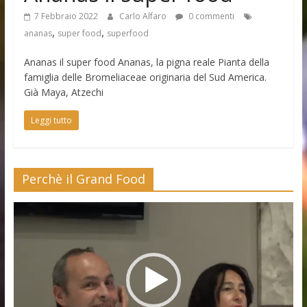
7 Febbraio 2022
Carlo Alfaro
0 commenti
,
,
ananas
super food
superfood
Ananas il super food Ananas, la pigna reale Pianta della
famiglia delle Bromeliaceae originaria del Sud America.
Già Maya, Atzechi
Leggi tutto
Perchè il Grand Food
Video
Player