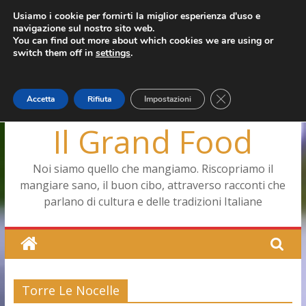
Salta
Usiamo i cookie per fornirti la miglior esperienza d'uso e
giovedì, Agosto 6, 2026
navigazione sul nostro sito web.
al
Ultimo:
Pizza a Corte
You can find out more about which cookies we are using or
contenuto
Menopausa, una forma smagliante senza età
switch them off in
settings
.
La vita quotidiana dell’antica Ercolano
Le carote, alleate della pelle e non solo
Capodimonte, ritorna la tavola di corte
Close GDPR Cookie
Accetta
Rifiuta
Impostazioni
Il Grand Food
Noi siamo quello che mangiamo. Riscopriamo il
mangiare sano, il buon cibo, attraverso racconti che
parlano di cultura e delle tradizioni Italiane
Torre Le Nocelle