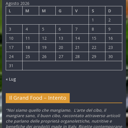
Agosto 2026
L
M
M
G
V
S
D
1
2
3
4
5
6
7
8
9
10
11
12
13
14
15
16
17
18
19
20
21
22
23
24
25
26
27
28
29
30
31
« Lug
Il Grand Food – Intento
“Noi siamo quello che mangiamo. L’arte del cibo, il
mangiare sano, il buon cibo, raccontato attraverso articoli
che parlano delle proprietà organolettiche, nutritive e
benefiche dei prodotti made in Italy. Ricette contemporane