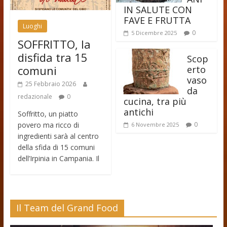
IN SALUTE CON
FAVE E FRUTTA
Luoghi
0
5 Dicembre 2025
SOFFRITTO, la
disfida tra 15
Scop
comuni
erto
vaso
25 Febbraio 2026
da
redazionale
0
cucina, tra più
antichi
Soffritto, un piatto
povero ma ricco di
0
6 Novembre 2025
ingredienti sarà al centro
della sfida di 15 comuni
dell’Irpinia in Campania. Il
Il Team del Grand Food