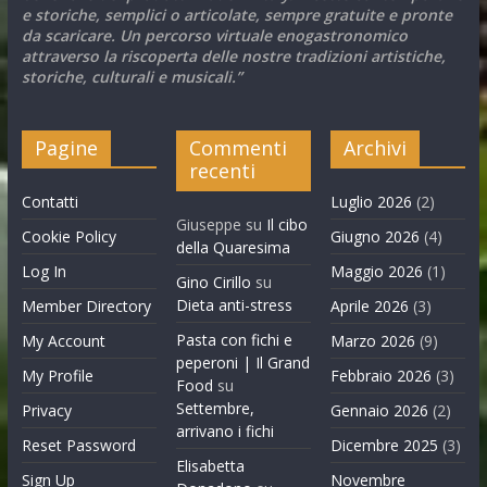
e storiche, semplici o articolate, sempre gratuite e pronte
da scaricare. Un percorso virtuale enogastronomico
attraverso la riscoperta delle nostre tradizioni artistiche,
storiche, culturali e musicali.”
Pagine
Commenti
Archivi
recenti
Contatti
Luglio 2026
(2)
Giuseppe
su
Il cibo
Cookie Policy
Giugno 2026
(4)
della Quaresima
Log In
Maggio 2026
(1)
Gino Cirillo
su
Dieta anti-stress
Member Directory
Aprile 2026
(3)
Pasta con fichi e
My Account
Marzo 2026
(9)
peperoni | Il Grand
My Profile
Febbraio 2026
(3)
Food
su
Settembre,
Privacy
Gennaio 2026
(2)
arrivano i fichi
Reset Password
Dicembre 2025
(3)
Elisabetta
Sign Up
Novembre