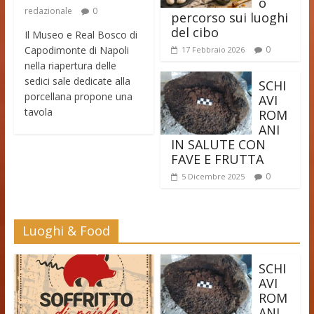
o
redazionale
0
percorso sui luoghi
del cibo
Il Museo e Real Bosco di
Capodimonte di Napoli
0
17 Febbraio 2026
nella riapertura delle
sedici sale dedicate alla
SCHI
porcellana propone una
AVI
tavola
ROM
ANI
IN SALUTE CON
FAVE E FRUTTA
0
5 Dicembre 2025
Luoghi & Food
SCHI
AVI
ROM
ANI