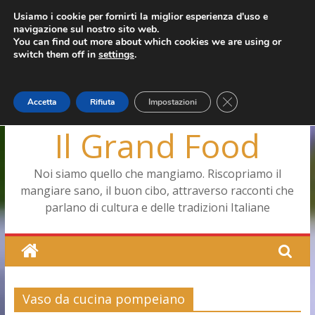
Salta
Usiamo i cookie per fornirti la miglior esperienza d'uso e
mercoledì, Agosto 5, 2026
navigazione sul nostro sito web.
al
Ultimo:
Pizza a Corte
You can find out more about which cookies we are using or
contenuto
Menopausa, una forma smagliante senza età
switch them off in
settings
.
La vita quotidiana dell’antica Ercolano
Le carote, alleate della pelle e non solo
Capodimonte, ritorna la tavola di corte
Close GDPR Cookie
Accetta
Rifiuta
Impostazioni
Il Grand Food
Noi siamo quello che mangiamo. Riscopriamo il
mangiare sano, il buon cibo, attraverso racconti che
parlano di cultura e delle tradizioni Italiane
Vaso da cucina pompeiano