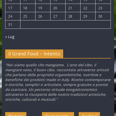
17
18
19
20
21
22
23
24
25
26
27
28
29
30
31
« Lug
Il Grand Food – Intento
“Noi siamo quello che mangiamo. L’arte del cibo, il
mangiare sano, il buon cibo, raccontato attraverso articoli
che parlano delle proprietà organolettiche, nutritive e
benefiche dei prodotti made in Italy. Ricette contemporane
e storiche, semplici o articolate, sempre gratuite e pronte
da scaricare. Un percorso virtuale enogastronomico
attraverso la riscoperta delle nostre tradizioni artistiche,
storiche, culturali e musicali.”