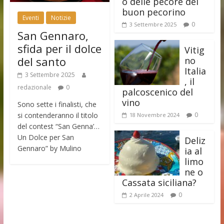
o delle pecore del
buon pecorino
Eventi
Notizie
0
3 Settembre 2025
San Gennaro,
sfida per il dolce
Vitig
del santo
no
Italia
3 Settembre 2025
, il
redazionale
0
palcoscenico del
vino
Sono sette i finalisti, che
si contenderanno il titolo
0
18 Novembre 2024
del contest “San Genna’…
Un Dolce per San
Deliz
Gennaro” by Mulino
ia al
limo
ne o
Cassata siciliana?
0
2 Aprile 2024