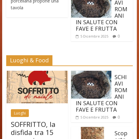
porcellana propone una
AVI
tavola
ROM
ANI
IN SALUTE CON
FAVE E FRUTTA
0
5 Dicembre 2025
Luoghi & Food
SCHI
AVI
ROM
ANI
IN SALUTE CON
FAVE E FRUTTA
Luoghi
0
5 Dicembre 2025
SOFFRITTO, la
disfida tra 15
Scop