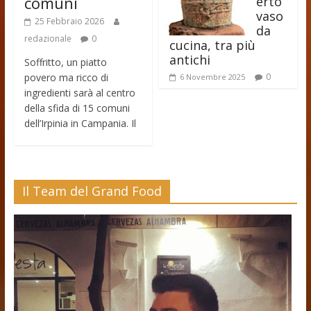
comuni
erto
vaso
25 Febbraio 2026
da
redazionale
0
cucina, tra più
antichi
Soffritto, un piatto
povero ma ricco di
0
6 Novembre 2025
ingredienti sarà al centro
della sfida di 15 comuni
dell’Irpinia in Campania. Il
Il Team del Grand Food