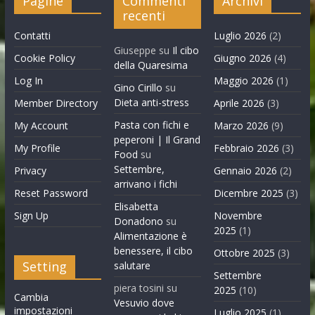
Pagine
Commenti
Archivi
recenti
Contatti
Luglio 2026
(2)
Giuseppe
su
Il cibo
Cookie Policy
Giugno 2026
(4)
della Quaresima
Log In
Maggio 2026
(1)
Gino Cirillo
su
Dieta anti-stress
Member Directory
Aprile 2026
(3)
Pasta con fichi e
My Account
Marzo 2026
(9)
peperoni | Il Grand
My Profile
Febbraio 2026
(3)
Food
su
Settembre,
Privacy
Gennaio 2026
(2)
arrivano i fichi
Reset Password
Dicembre 2025
(3)
Elisabetta
Sign Up
Novembre
Donadono
su
2025
(1)
Alimentazione è
benessere, il cibo
Ottobre 2025
(3)
Setting
salutare
Settembre
piera tosini
su
2025
(10)
Cambia
Vesuvio dove
impostazioni
Luglio 2025
(1)