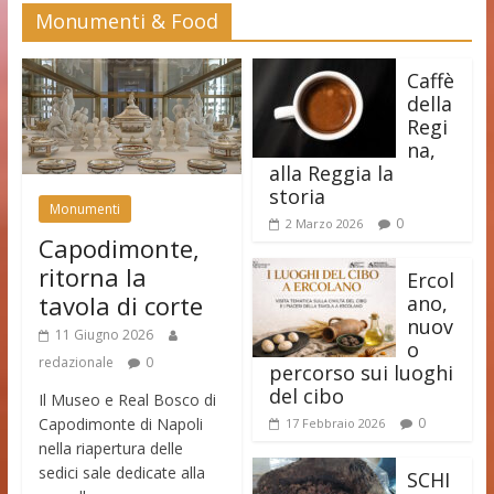
Monumenti & Food
Caffè
della
Regi
na,
alla Reggia la
storia
Monumenti
0
2 Marzo 2026
Capodimonte,
ritorna la
Ercol
tavola di corte
ano,
nuov
11 Giugno 2026
o
redazionale
0
percorso sui luoghi
del cibo
Il Museo e Real Bosco di
Capodimonte di Napoli
0
17 Febbraio 2026
nella riapertura delle
sedici sale dedicate alla
SCHI